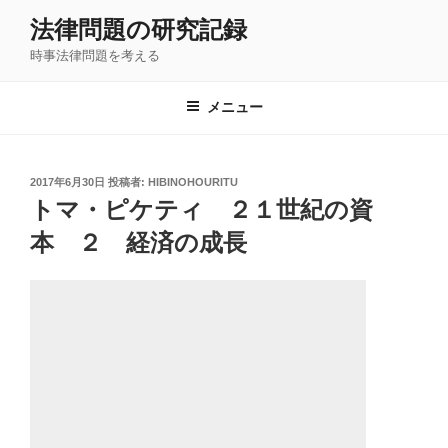
コ
法律問題の研究記録
ン
時事法律問題を考える
テ
ン
ツ
メニュー
へ
ス
キ
投
2017年6月30日
投稿者:
HIBINOHOURITU
稿
ッ
トマ・ピケティ ２１世紀の資
日:
プ
本 ２ 経済の成長