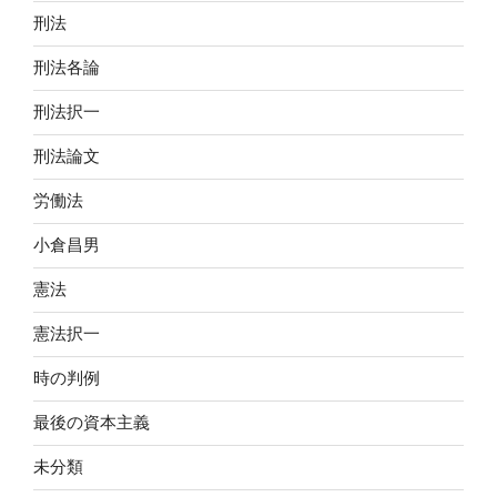
刑法
刑法各論
刑法択一
刑法論文
労働法
小倉昌男
憲法
憲法択一
時の判例
最後の資本主義
未分類