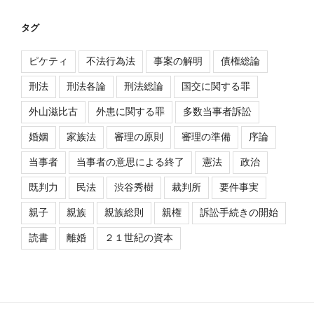
タグ
ピケティ
不法行為法
事案の解明
債権総論
刑法
刑法各論
刑法総論
国交に関する罪
外山滋比古
外患に関する罪
多数当事者訴訟
婚姻
家族法
審理の原則
審理の準備
序論
当事者
当事者の意思による終了
憲法
政治
既判力
民法
渋谷秀樹
裁判所
要件事実
親子
親族
親族総則
親権
訴訟手続きの開始
読書
離婚
２１世紀の資本