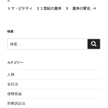
ビ
投
次
次
稿
ゲ
の
トマ・ピケティ ２１世紀の資本 ３ 資本の変化
投
ー
稿
シ
ョ
検索
ン
検
検
索
索:
カテゴリー
人権
会社法
債権各論
刑事訴訟法