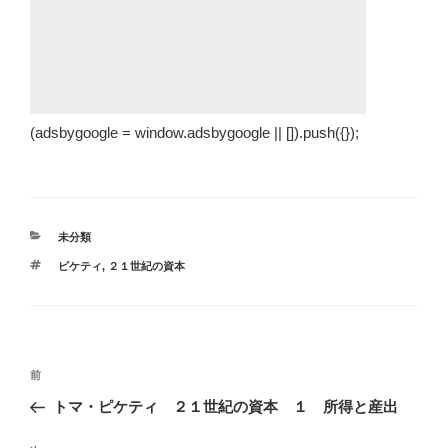
(adsbygoogle = window.adsbygoogle || []).push({});
カ
未分類
テ
タ
ピケティ
,
２１世紀の資本
ゴ
グ
リ
ー
投
過
前
稿
去
トマ・ピケティ ２１世紀の資本 １ 所得と産出
ナ
の