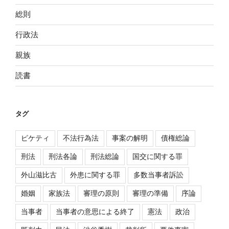
総則
行政法
親族
読書
タグ
ピケティ
不法行為法
事案の解明
債権総論
刑法
刑法各論
刑法総論
国交に関する罪
外山滋比古
外患に関する罪
多数当事者訴訟
婚姻
家族法
審理の原則
審理の準備
序論
当事者
当事者の意思による終了
憲法
政治