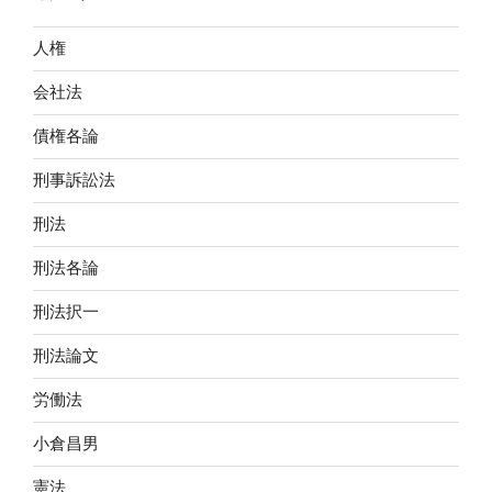
人権
会社法
債権各論
刑事訴訟法
刑法
刑法各論
刑法択一
刑法論文
労働法
小倉昌男
憲法