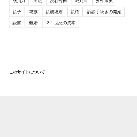
既判力
民法
渋谷秀樹
裁判所
要件事実
親子
親族
親族総則
親権
訴訟手続きの開始
読書
離婚
２１世紀の資本
このサイトについて