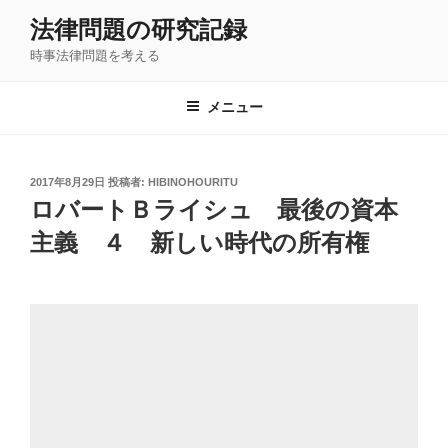
コ
法律問題の研究記録
ン
時事法律問題を考える
テ
ン
ツ
メニュー
へ
ス
キ
投
2017年8月29日
投稿者:
HIBINOHOURITU
稿
ッ
ロバートＢライシュ 最後の資本
日:
プ
主義 ４ 新しい時代の所有権