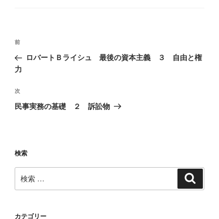
ゴ
リ
ー
投
過
前
稿
去
ロバートＢライシュ 最後の資本主義 ３ 自由と権
ナ
の
力
ビ
投
稿
ゲ
次
次
の
ー
民事実務の基礎 ２ 訴訟物
投
シ
稿
ョ
ン
検索
検
検
索
索:
カテゴリー