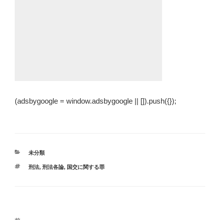
(adsbygoogle = window.adsbygoogle || []).push({});
カ
未分類
テ
タ
刑法
,
刑法各論
,
国交に関する罪
ゴ
グ
リ
ー
投