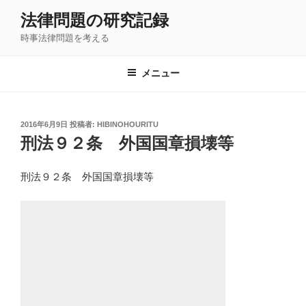
コ
法律問題の研究記録
ン
時事法律問題を考える
テ
ン
ツ
メニュー
へ
ス
キ
投
2016年6月9日
投稿者:
HIBINOHOURITU
稿
ッ
刑法９２条 外国国章損壊等
日:
プ
刑法９２条 外国国章損壊等