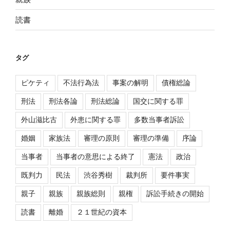
読書
タグ
ピケティ
不法行為法
事案の解明
債権総論
刑法
刑法各論
刑法総論
国交に関する罪
外山滋比古
外患に関する罪
多数当事者訴訟
婚姻
家族法
審理の原則
審理の準備
序論
当事者
当事者の意思による終了
憲法
政治
既判力
民法
渋谷秀樹
裁判所
要件事実
親子
親族
親族総則
親権
訴訟手続きの開始
読書
離婚
２１世紀の資本