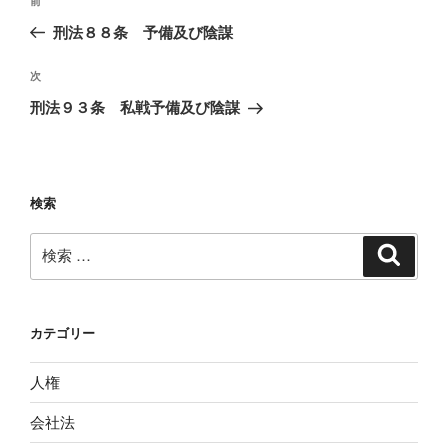
過
前
稿
去
刑法８８条 予備及び陰謀
ナ
の
ビ
投
次
次
稿
ゲ
の
刑法９３条 私戦予備及び陰謀
投
ー
稿
シ
ョ
検索
ン
検
検
索
索:
カテゴリー
人権
会社法