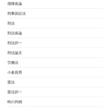
債権各論
刑事訴訟法
刑法
刑法各論
刑法択一
刑法論文
労働法
小倉昌男
憲法
憲法択一
時の判例