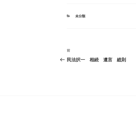
カ
未分類
テ
ゴ
リ
ー
投
前
過
稿
去
民法択一 相続 遺言 総則
の
ナ
投
ビ
稿
ゲ
ー
シ
ョ