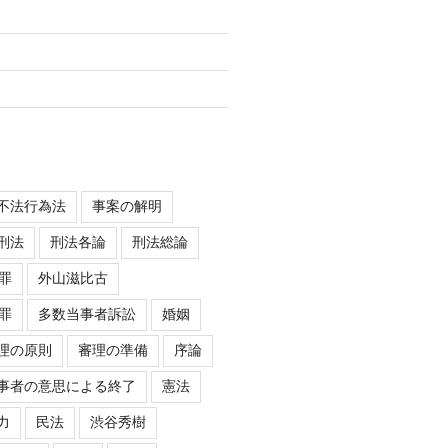
不法行為法
事案の解明
刑法
刑法各論
刑法総論
罪
外山滋比古
罪
多数当事者訴訟
婚姻
理の原則
審理の準備
序論
事者の意思による終了
憲法
力
民法
渋谷秀樹