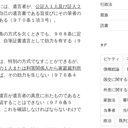
行政法
には、遺言者が、
公証人１人及び証人２
自己の遺言書である旨並びにその筆者の
親族
ある（９７０条１項３号）。
読書
条の方式を欠くときでも、９６８条に定
、自筆証書遺言として効力を有する（９
タグ
ピケティ
は、特別の方式でなすことができるが、
の１人または利害関係人から家庭裁判所
債権総論
ば
、その効力を生じない（９７６条４
国交に関する
外患に関する
遺言が遺言者の真意に出たものであると
家族法
審
認することはできない（９７６条５
、これを確認しなければならないわけで
当事者
当
政治
既判