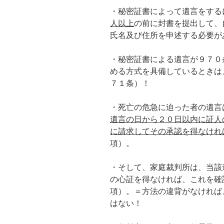
・秘密証書によって遺言をする
人以上
の前に封書を提出して、
氏名及び住所を申述する必要が
・秘密証書による遺言が９７０
める方式を具備しているときは
７１条）！
・死亡の危急に迫った者の遺言
遺言の日から２０日以内に証人
に請求してその承認を得なけれ
項）。
・そして、家庭裁判所は、当該
の心証を得なければ、これを確
項）。＝方法の違背がなければ
はない！