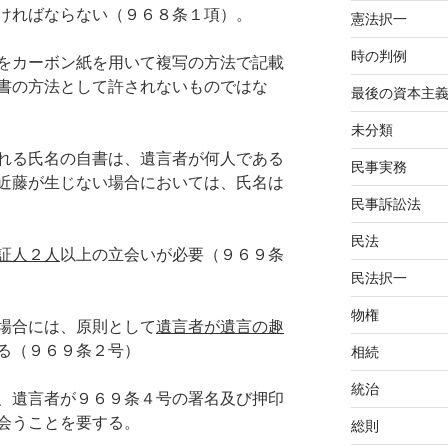
ければならない（９６８条１項）。
憲法択一
時の判例
をカーボン紙を用いて複写の方法で記載
書の方法として許されないものではな
最後の資本主
未分類
れる氏名の自書は、遺言者が何人である
民事実務
近藤が生じない場合においては、氏名は
民事訴訟法
民法
証人２人
以上の立会いが必要（９６９条
民法択一
物権
場合には、原則として
遺言者が遺言の趣
る（９６９条２号）
相続
統治
、遺言者が９６９条４号の署名及び押印
会うことを要する。
総則