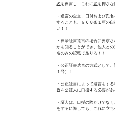
名
を自書し、これに
印
を押さな
・遺言の全文、日付および氏名
することも、９６８条１項の自
い！！
・自筆証書遺言の場合に要求さ
かを知ることができ、他人との
名のみの記載で足りる！！
・公正証書遺言の方式として、
１号）！
・公正証書によって遺言をする
旨を公証人に口授
する必要があ
・証人は、口授の際だけでなく
をするに際しても、これに立ち