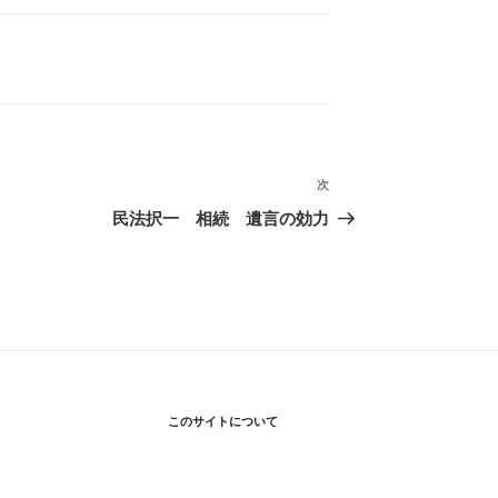
次
次
の
民法択一 相続 遺言の効力
投
稿
このサイトについて