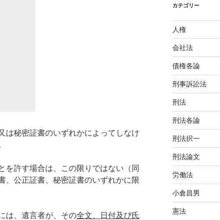
カテゴリー
人権
会社法
債権各論
刑事訴訟法
刑法
刑法各論
又は秘密証書のいずれかによってしなけ
刑法択一
。
刑法論文
とを許す場合は、この限りではない（同
労働法
書、公正証書、秘密証書のいずれかに限
小倉昌男
憲法
には、遺言者が、その
全文、日付及び氏