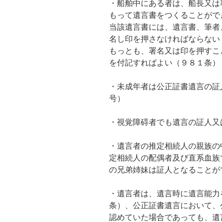
・船舶中にある者は、船長又は
もって遺言書をつくることがで
当該遺言書には、遺言書、筆者
名し印を押さなければならない
もっとも、署名又は印を押すこ
を付記すればよい（９８１条）
・未成年者は公正証書遺言の証
号）
・視覚障碍者でも遺言の証人又
・遺言者の推定相続人の親族の
定相続人の配偶者及び直系血族
の兄弟姉妹は証人となることが
・遺言者は、遺言時に遺言能力
条）、公正証書遺言において、
認めていた場合であっても、遺