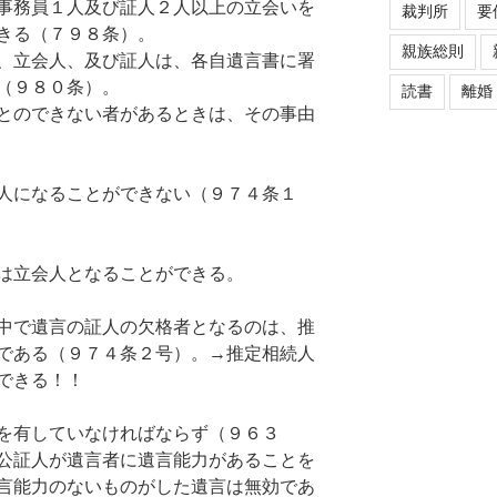
事務員１人及び証人２人以上の立会いを
裁判所
要
きる（７９８条）。
親族総則
、立会人、及び証人は、各自遺言書に署
（９８０条）。
読書
離婚
とのできない者があるときは、その事由
人になることができない（９７４条１
は立会人となることができる。
中で遺言の証人の欠格者となるのは、推
である（９７４条２号）。→推定相続人
できる！！
を有していなければならず（９６３
公証人が遺言者に遺言能力があることを
言能力のないものがした遺言は無効であ