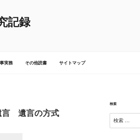
究記録
事実務
その他読書
サイトマップ
検索
遺言 遺言の方式
検
索: