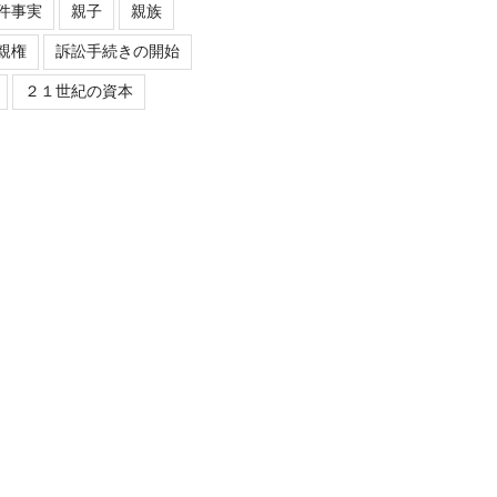
件事実
親子
親族
親権
訴訟手続きの開始
２１世紀の資本