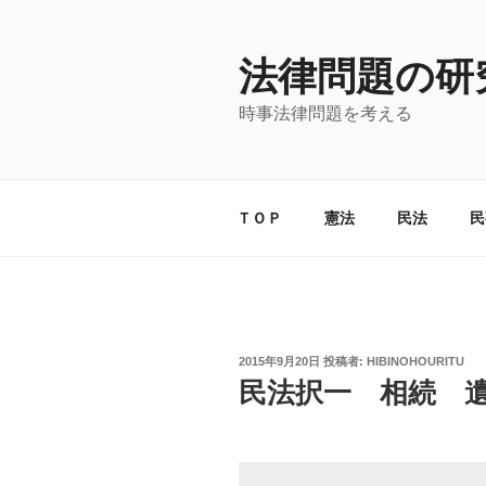
コ
ン
法律問題の研
テ
ン
時事法律問題を考える
ツ
へ
ス
キ
ＴＯＰ
憲法
民法
民
ッ
プ
投
2015年9月20日
投稿者:
HIBINOHOURITU
稿
民法択一 相続 
日: