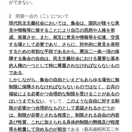
ができない。
2 同第一点の（二）について
現代民主主義社会においては、集会は、国民が様々な意
見や情報等に接することにより自己の思想や人格を形
成、発展させ、また、相互に意見や情報等を伝達、交流
する場として必要であり、さらに、対外的に意見を表明
するための有効な手段であるから、憲法二一条一項の保
障する集会の自由は、民主主義社会における重要な基本
的人権の一つとして特に尊重されなければならないもの
である
。
しかしながら、集会の自由といえどもあらゆる場合に無
制限に保障されなければならないものではなく、公共の
福祉による必要かつ合理的な制限を受けることがあるの
はいうまでもない
。そして、
このような自由に対する制
限が必要かつ合理的なものとして是認されるかどうか
は、制限が必要とされる程度と、制限される自由の内容
及び性質、これに加えられる具体的制限の態様及び程度
等を較量して決めるのが相当
である（最高裁昭和五二年