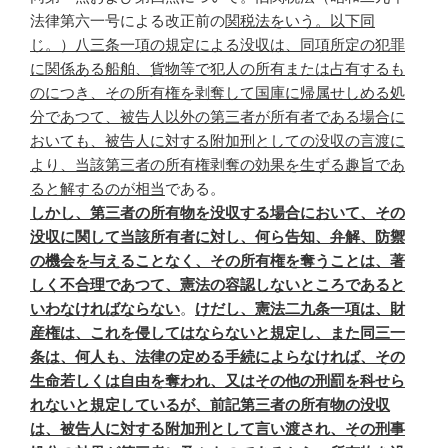
法律第六一号による改正前の
関税法をいう。以下同
じ。）八三条一項の規定による没収は、同項所定の犯罪
に関係ある船舶、貨物等で犯人の所有または占有するも
のにつき、その所有権を剥奪して国庫に帰属せしめる処
分であつて、被告人以外の第三者が所有者である場合に
おいても、被告人に対する附加刑としての没収の言渡に
より、当該第三者の所有権剥奪の効果を生ずる趣旨であ
ると解するのが相当
である。
しかし、第三者の所有物を没収する場合において、その
没収に関して当該所有者に対し、何ら告知、弁解、防禦
の機会を与えることなく、その所有権を奪うことは、著
しく不合理であつて、憲法の容認しないところであると
いわなければならない
。
けだし、憲法二九条一項は、財
産権は、これを侵してはならないと規定し、また同三一
条は、何人も、法律の定める手続によらなければ、その
生命若しくは自由を奪われ、又はその他の刑罰を科せら
れないと規定しているが、前記第三者の所有物の没収
は、被告人に対する附加刑として言い渡され、その刑事