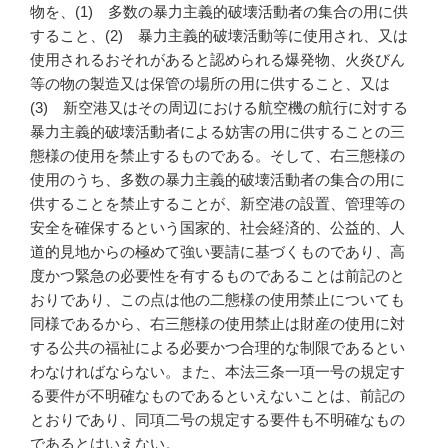
物を、(1) 多数の暴力主義的破壊活動者の集合の用に供
すること、(2) 暴力主義的破壊活動等に使用され、又は
使用されるおそれがあると認められる爆発物、火炎びん
等の物の製造又は保管の場所の用に供すること、又は
(3) 新空港又はその周辺における航空機の航行に対する
暴力主義的破壊活動者による妨害の用に供することの三
態様の使用を禁止するものである。そして、右三態様の
使用のうち、多数の暴力主義的破壊活動者の集合の用に
供することを禁止することが、新空港の設置、管理等の
安全を確保するという国家的、社会経済的、公益的、人
道的見地からの極めて強い要請に基づくものであり、高
度かつ緊急の必要性を有するものであることは前記のと
おりであり、この点は他の二態様の使用禁止についても
同様であるから、右三態様の使用禁止は財産の使用に対
する公共の福祉による必要かつ合理的な制限であるとい
わなければならない。また、本法三条一項一号の規定す
る要件が不明確なものであるといえないことは、前記の
とおりであり、同項二号の規定する要件も不明確なもの
であるとはいえない。