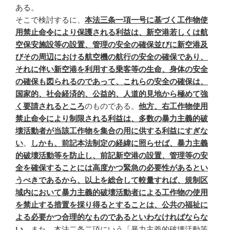
ある。
そこで検討するに、
本法三条一項一号に基づく工作物使
用禁止命令により保護される利益は、新空港若しくは航
空保安施設等の設置、管理の安全の確保並びに新空港及
びその周辺における航空機の航行の安全の確保であり、
それに伴い新空港を利用する乗客等の生命、身体の安全
の確保も図られるのであって、これらの安全の確保は、
国家的、社会経済的、公益的、人道的見地から極めて強
く要請されるところ
のものである。
他方、右工作物使用
禁止命令により制限される利益は、多数の暴力主義的破
壊活動者が当該工作物を集合の用に供する利益にすぎな
い
。
しかも、前記本法制定の経緯に照らせば、暴力主義
的破壊活動等を防止し、前記新空港の設置、管理等の安
全を確保することには高度かつ緊急の必要性があるとい
うべきであるから、以上を総合して較量すれば、規制区
域内において暴力主義的破壊活動者による工作物の使用
を禁止する措置を採り得るとすることは、公共の福祉に
よる必要かつ合理的なものであるといわなければならな
い
。また、本法二条二項にいう「暴力主義的破壊活動等