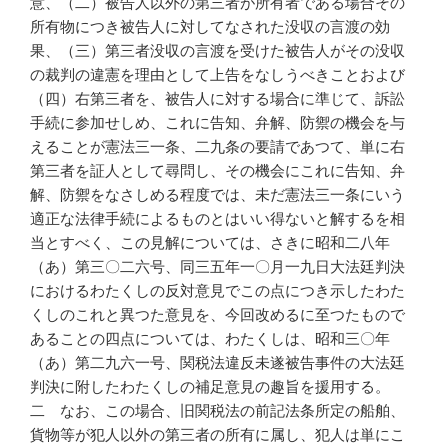
意、（二）被告人以外の第三者が所有者である場合その
所有物につき被告人に対してなされた没収の言渡の効
果、（三）第三者没収の言渡を受けた被告人がその没収
の裁判の違憲を理由として上告をなしうべきことおよび
（四）右第三者を、被告人に対する場合に準じて、訴訟
手続に参加せしめ、これに告知、弁解、防禦の機会を与
えることが憲法三一条、二九条の要請であつて、単に右
第三者を証人として尋問し、その機会にこれに告知、弁
解、防禦をなさしめる程度では、未だ憲法三一条にいう
適正な法律手続によるものとはいい得ないと解するを相
当とすべく、この見解については、さきに昭和二八年
（あ）第三〇二六号、同三五年一〇月一九日大法廷判決
におけるわたくしの反対意見でこの点につき示したわた
くしのこれと異つた意見を、今回改めるに至つたもので
あることの四点については、わたくしは、昭和三〇年
（あ）第二九六一号、関税法違反未遂被告事件の大法廷
判決に附したわたくしの補足意見の趣旨を援用する。
二 なお、この場合、旧関税法の前記法条所定の船舶、
貨物等が犯人以外の第三者の所有に属し、犯人は単にこ