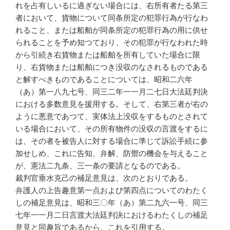
れを占有しいるに過ぎない場合には、右所有者たる第三
者において、貨物について同条所定の犯罪行為が行なわ
れること、または船舶が同条所定の犯罪行為の用に供せ
られることを予め知つており、その犯罪が行なわれた時
から引続き右貨物または船舶を所有していた場合に限
り、右貨物または船舶につき没収のなされるものである
と解すべきものであることについては、昭和二六年
（あ）第一八九七号、同三二年一一月二七日大法廷判決
における多数意見を援用する。そして、右第三者が右の
ように悪意であつて、実体法上没収をするものとされて
いる場合において、その所有物件の没収の言渡をするに
は、その者を被告人に対する場合に準じて訴訟手続に参
加せしめ、これに告知、弁解、防禦の機会を与えること
が、憲法二九条、三一条の要請となるのである。
裁判官垂水克己の補足意見は、次のとおりである。
弁護人の上告趣意第一点および第四点についてのわたく
しの補足意見は、昭和三〇年（あ）第二九六一号、同三
七年一一月二日言渡大法廷判決におけるわたくしの補足
意見と同趣旨であるから、これを引用する。