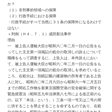
か？
（１）非刑事的領域への保障
（２）行政手続における保障
・行政手続がすべて当然に３１条の保障外になるわけで
はない
＋判例（Ｈ４．７．１）成田新法事件
理由
一 被上告人運輸大臣が昭和六〇年二月一日の公告をも
ってした主文第一項掲記の処分の取消しの訴えについて
職権をもって調査するに、上告人は、本件訴えにおい
て、被上告人運輸大臣が昭和六〇年二月一日の公告をも
ってした主文第一項掲記の処分の取消しを求めていると
ころ、右処分は、別紙記載の建築物の所有者である上告
人に対し、昭和六〇年二月六日から昭和六一年二月五日
までの間右工作物を新東京国際空港の安全確保に関する
緊急措置法（昭和五九年法律第八七号による改正前のも
の。以下「本法」という。）三条一項一号又は二号の用
に供することを禁止することを命ずるものであり、右処
分の効力は、昭和六一年二月五日の経過により失われる