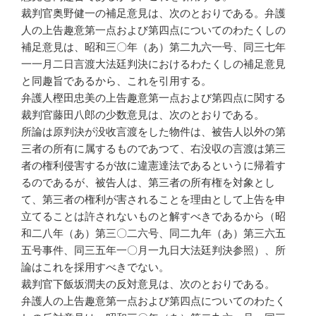
裁判官奥野健一の補足意見は、次のとおりである。弁護
人の上告趣意第一点および第四点についてのわたくしの
補足意見は、昭和三〇年（あ）第二九六一号、同三七年
一一月二日言渡大法廷判決におけるわたくしの補足意見
と同趣旨であるから、これを引用する。
弁護人樫田忠美の上告趣意第一点および第四点に関する
裁判官藤田八郎の少数意見は、次のとおりである。
所論は原判決が没收言渡をした物件は、被告人以外の第
三者の所有に属するものであつて、右没収の言渡は第三
者の権利侵害するが故に違憲達法であるというに帰着す
るのであるが、被告人は、第三者の所有権を対象とし
て、第三者の権利が害されることを理由として上告を申
立てることは許されないものと解すべきであるから（昭
和二八年（あ）第三〇二六号、同二九年（あ）第三六五
五号事件、同三五年一〇月一九日大法廷判決参照）、所
論はこれを採用すべきでない。
裁判官下飯坂潤夫の反対意見は、次のとおりである。
弁護人の上告趣意第一点および第四点についてのわたく