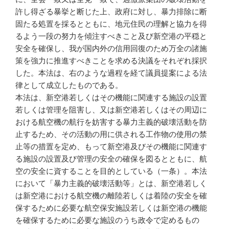
許し得ざる暴挙と断じた上、政府に対し、暴力排除に断
固たる処置を採るとともに、地元住民の理解と協力を得
るよう一段の努力を傾注すべきこと及び新空港の平穏と
安全を確保し、我が国内外の信用回復のため万全の諸施
策を強力に推進すべきことを求める決議をそれぞれ採択
した。本法は、右のような過程を経て議員提案による法
律として成立したものである。
本法は、新空港若しくはその機能に関連する施設の設置
若しくは管理を阻害し、又は新空港若しくはその周辺に
おける航空機の航行を妨害する暴力主義的破壊活動を防
止するため、その活動の用に供される工作物の使用の禁
止等の措置を定め、もって新空港及びその機能に関連す
る施設の設置及び管理の安全の確保を図るとともに、航
空の安全に資することを目的としている（一条）。本法
において「暴力主義的破壊活動等」とは、新空港若しく
は新空港における航空機の離陸若しくは着陸の安全を確
保するために必要な航空保安施設若しくは新空港の機能
を確保するために必要な施設のうち政令で定めるもの