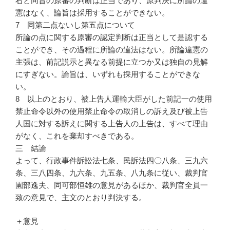
右と同旨の原審の判断は正当であり、原判決に所論の違
憲はなく、論旨は採用することができない。
7 同第二点ないし第五点について
所論の点に関する原審の認定判断は正当として是認する
ことができ、その過程に所論の違法はない。所論違憲の
主張は、前記説示と異なる前提に立つか又は独自の見解
にすぎない。論旨は、いずれも採用することができな
い。
8 以上のとおり、被上告人運輸大臣がした前記一の使用
禁止命令以外の使用禁止命令の取消しの訴え及び被上告
人国に対する訴えに関する上告人の上告は、すべて理由
がなく、これを棄却すべきである。
三 結論
よって、行政事件訴訟法七条、民訴法四〇八条、三九六
条、三八四条、九六条、九五条、八九条に従い、裁判官
園部逸夫、同可部恒雄の意見があるほか、裁判官全員一
致の意見で、主文のとおり判決する。
＋意見