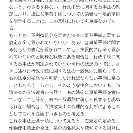
ないといわざるを得ない。行政手続に関する基本法の制
定により、適正な事前手続についての的確な一般的準則
を明示することは、この意味においても重要なのであ
る。
もっとも、不利益処分を定めた法令に事前手続に関する
規定が全く置かれていないか、あるいは事前手続に関す
る何らかの規定が置かれていても、実質的には全く置か
れていないのと同様な状態にある場合は、行政手続に関
する基本法が制定されていない今日の状況の下では、さ
きに述べた行政手続に関する法の一般原則に照らして、
右の法令の妥当性を判断しなければならない事態に至る
こともあろう。しかし、そのような場合においても、当
該法令の立法趣旨から見て、右の法令に事前手続を置い
ていないこと等が、右の一般原則に著しく反すると認め
られない場合は、立法政策上の合理的な判断によるもの
としてこれを是認すべきものと考える。
これを本法三条一項について見ると、右規定の定める工
作物使用禁止命令は、処分の名宛人を確知できる限りに