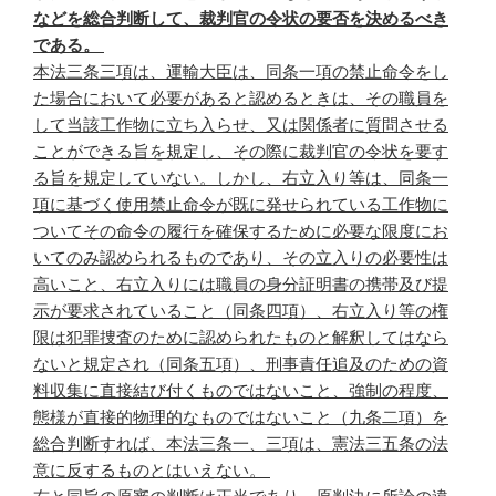
などを総合判断して、裁判官の令状の要否を決めるべき
である。
本法三条三項は、運輸大臣は、同条一項の禁止命令をし
た場合において必要があると認めるときは、その職員を
して当該工作物に立ち入らせ、又は関係者に質問させる
ことができる旨を規定し、その際に裁判官の令状を要す
る旨を規定していない。しかし、右立入り等は、同条一
項に基づく使用禁止命令が既に発せられている工作物に
ついてその命令の履行を確保するために必要な限度にお
いてのみ認められるものであり、その立入りの必要性は
高いこと、右立入りには職員の身分証明書の携帯及び提
示が要求されていること（同条四項）、右立入り等の権
限は犯罪捜査のために認められたものと解釈してはなら
ないと規定され（同条五項）、刑事責任追及のための資
料収集に直接結び付くものではないこと、強制の程度、
態様が直接的物理的なものではないこと（九条二項）を
総合判断すれば、本法三条一、三項は、憲法三五条の法
意に反するものとはいえない。