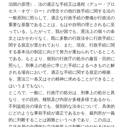
治国の原理）、法の適正な手続又は過程（デュー・プロ
セス・オヴ・ロー）の理念その他行政手続に関する法の
一般原則に照らして、適正な行政手続の整備が行政法の
重要な基盤であることは、もはや自明の理とされるに至
っている。したがって、我が国でも、憲法上の個々の条
文とはかかわりなく、既に多数の行政法令に行政手続に
関する規定が置かれており、また、現在、行政手続に関
する基本法の制定に向けて努力が重ねられているところ
である。もとより、個別の行政庁の処分の趣旨・目的に
照らし、刑事上の処分に準じた手続によるべきものと解
される場合において、適正な手続に関する規定の根拠
を、憲法三一条又はその精神に求めることができること
はいうまでもない。
ところで、一般に、行政庁の処分は、刑事上の処分と異
なり、その目的、種類及び内容が多種多様であるから、
不利益処分の場合でも、個別的な法令について、具体的
にどのような事前手続が適正であるかを、裁判所が一義
的に判断することは困難というべきであり、この点は、
立法当局の合理的な立法政策上の判断にゆだねるほかは