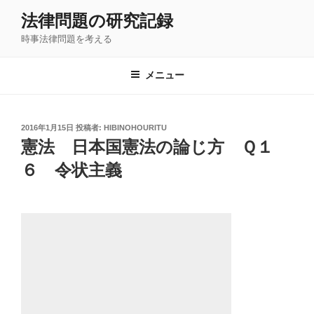
コ
法律問題の研究記録
ン
時事法律問題を考える
テ
ン
ツ
メニュー
へ
ス
キ
投
2016年1月15日
投稿者:
HIBINOHOURITU
稿
ッ
憲法 日本国憲法の論じ方 Ｑ１
日:
プ
６ 令状主義