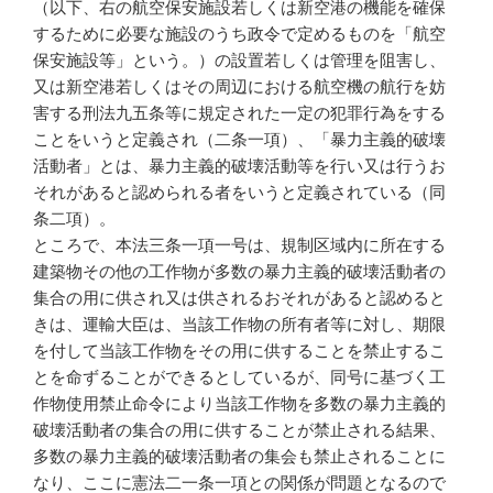
（以下、右の航空保安施設若しくは新空港の機能を確保
するために必要な施設のうち政令で定めるものを「航空
保安施設等」という。）の設置若しくは管理を阻害し、
又は新空港若しくはその周辺における航空機の航行を妨
害する刑法九五条等に規定された一定の犯罪行為をする
ことをいうと定義され（二条一項）、「暴力主義的破壊
活動者」とは、暴力主義的破壊活動等を行い又は行うお
それがあると認められる者をいうと定義されている（同
条二項）。
ところで、本法三条一項一号は、規制区域内に所在する
建築物その他の工作物が多数の暴力主義的破壊活動者の
集合の用に供され又は供されるおそれがあると認めると
きは、運輸大臣は、当該工作物の所有者等に対し、期限
を付して当該工作物をその用に供することを禁止するこ
とを命ずることができるとしているが、同号に基づく工
作物使用禁止命令により当該工作物を多数の暴力主義的
破壊活動者の集合の用に供することが禁止される結果、
多数の暴力主義的破壊活動者の集会も禁止されることに
なり、ここに憲法二一条一項との関係が問題となるので