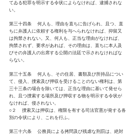
てゐる犯罪を明示する令状によらなければ、逮捕されな
い。
第三十四条 何人も、理由を直ちに告げられ、且つ、直
ちに弁護人に依頼する権利を与へられなければ、抑留又
は拘禁されない。又、何人も、正当な理由がなければ、
拘禁されず、要求があれば、その理由は、直ちに本人及
びその弁護人の出席する公開の法廷で示されなければな
らない。
第三十五条 何人も、その住居、書類及び所持品につい
て、侵入、捜索及び押収を受けることのない権利は、第
三十三条の場合を除いては、正当な理由に基いて発せら
れ、且つ捜索する場所及び押収する物を明示する令状が
なければ、侵されない。
○２ 捜索又は押収は、権限を有する司法官憲が発する各
別の令状により、これを行ふ。
第三十六条 公務員による拷問及び残虐な刑罰は、絶対