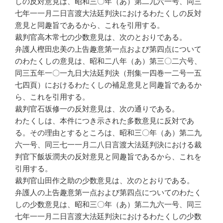
しの反対意見は、昭和三〇年（あ）第二九六一号、同三
七年一一月二日言渡大法廷判決におけるわたくしの反対
意見と同趣旨であるから、これを引用する。
裁判官高木常七の少数意見は、次のとおりである。
弁護人樫田忠美の上告趣意第一点および第四点について
のわたくしの意見は、昭和二八年（あ）第三〇二六号、
同三五年一〇一九日大法廷判決（刑集一四巻一二号一五
七四頁）におけるわたくしの補足意見と同趣旨であるか
ら、これを引用する。
裁判官石坂修一の反対意見は、次の通りである。
わたくしは、本件につき示された多数意見に反対であ
る。その理由とするところは、昭和三〇年（あ）第二九
六一号、同三七一一月二八日言渡大法廷判決における裁
判官下飯坂潤夫の反対意見と同趣旨であるから、これを
引用する。
裁判官山田作之助の少数意見は、次のとおりである。
弁護人の上告趣意第一点および第四点についてのわたく
しの少数意見は、昭和三〇年（あ）第二九六一号、同三
七年一一月二日言渡大法廷判決におけるわたくしの少数