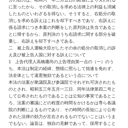
に至ったから、その取消しを求める法律上の利益も消滅
したものといわざるを得ない。そうすると、右処分の取
消しを求める訴えはこれを却下すべきであり、右訴えに
係る請求につき本案の判断をした原判決は失当であるこ
とに帰するから、原判決のうち右請求に関する部分を破
棄し、右訴えを却下すべきである。
二 被上告人運輸大臣がしたその余の処分の取消しの訴
え及び被上告人国に対する訴えについて
1 上告代理人高橋庸尚の上告理由第一点の（一）のう
ち、本法は制定の経緯、態様に照らして拙速を免れず、
法全体として違憲無効であるという点について
本法の法案が衆議院及び参議院でそれぞれ可決されたも
のとされ、昭和五三年五月一三日、同年法律第四二号と
して公布されたものであることは公知の事実であるとこ
ろ、法案の審議にどの程度の時間をかけるかは専ら各議
院の判断によるものであり、その時間の長短により公布
された法律の効力が左右されるものでないことはいうま
でもない。論旨は、独自の見解であって、採用すること