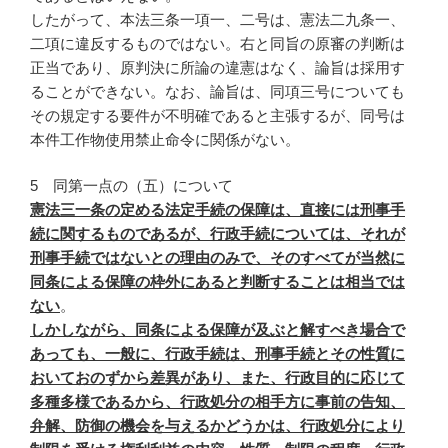
したがって、本法三条一項一、二号は、憲法二九条一、
二項に違反するものではない。右と同旨の原審の判断は
正当であり、原判決に所論の違憲はなく、論旨は採用す
ることができない。なお、論旨は、同項三号についても
その規定する要件が不明確であると主張するが、同号は
本件工作物使用禁止命令に関係がない。
5 同第一点の（五）について
憲法三一条の定める法定手続の保障は、直接には刑事手
続に関するものであるが、行政手続については、それが
刑事手続ではないとの理由のみで、そのすべてが当然に
同条による保障の枠外にあると判断することは相当では
ない
。
しかしながら、同条による保障が及ぶと解すべき場合で
あっても、一般に、行政手続は、刑事手続とその性質に
おいておのずから差異があり、また、行政目的に応じて
多種多様であるから、行政処分の相手方に事前の告知、
弁解、防御の機会を与えるかどうかは、行政処分により