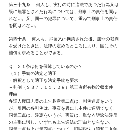
第三十九条 何人も、実行の時に適法であつた行為又は
既に無罪とされた行為については、刑事上の責任を問は
れない。又、同一の犯罪について、重ねて刑事上の責任
を問はれない。
第四十条 何人も、抑留又は拘禁された後、無罪の裁判
を受けたときは、法律の定めるところにより、国にその
補償を求めることができる。
Ｑ ３１条は何を保障しているのか？
（１）手続の法定と適正
・解釈として適正な法定手続を要求
＋判例（Ｓ３７．１１．２８）第三者所有物没収事件
理由
弁護人樫田忠美の上告趣意第二点は、判例違反をいう
が、引用の各判例は、事案を異にし本件に適切でなく、
同第三点は、違憲をいうが、実質は、単なる訴訟法違反
の主張に帰し、いずれも上告適法の理由とならない。
同第一点および第四点について。旧関税法（昭和二九年