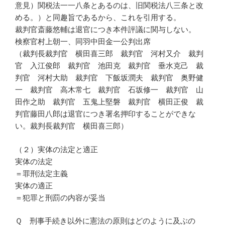
意見）関税法一一八条とあるのは、旧関税法八三条と改
める。）と同趣旨であるから、これを引用する。
裁判官斎藤悠輔は退官につき本件評議に関与しない。
検察官村上朝一、同羽中田金一公判出席
（裁判長裁判官 横田喜三郎 裁判官 河村又介 裁判
官 入江俊郎 裁判官 池田克 裁判官 垂水克己 裁
判官 河村大助 裁判官 下飯坂潤夫 裁判官 奥野健
一 裁判官 高木常七 裁判官 石坂修一 裁判官 山
田作之助 裁判官 五鬼上堅磐 裁判官 横田正俊 裁
判官藤田八郎は退官につき署名押印することができな
い。裁判長裁判官 横田喜三郎）
（２）実体の法定と適正
実体の法定
＝罪刑法定主義
実体の適正
＝犯罪と刑罰の内容が妥当
Ｑ 刑事手続き以外に憲法の原則はどのように及ぶの