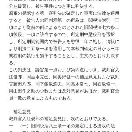
分を破棄し、被告事件につき更に判決する。
原審の是認する第一審判決の確定した事実に法律を適用
すると、被告人の同判示第一の所為は、関税法附則一三
項により従前の例によるものとされた旧関税法七六条二
項後段、一項に該当するので、所定刑中懲役刑を選択
し、所定刑期範囲内で被告人を懲役二年に処し、情状に
より刑法二五条一項を適用して本裁判確定の日から三年
間右刑の執行を猶予することとし、主文のとおり判決す
る。
この判決は、論旨第一点および第四点につき、裁判官入
江俊郎、同垂水克己、同奥野健一の補足意見および裁判
官藤田八郎、同下飯坂潤夫、同高木常七、同石坂修一、
同山田作之助の少数または反対意見があほか、裁判官全
員一致の意見によるものである。
＋補足意見
裁判官入江俊郎の補足意見は、次のとおりである。
一 （一）旧関税法八三条一項の規定による没収の法