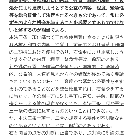
制限を受ける権利利益の内容、性質、制限の程度、行政
処分により達成しようとする公益の内容、程度、緊急性
等を総合較量して決定されるべきものであって、常に必
ずそのような機会を与えることを必要とするものではな
いと解するのが相当
である。
本法三条一項に基づく工作物使用禁止命令により制限さ
れる権利利益の内容、性質は、前記のとおり当該工作物
の三態様における使用であり、右命令により達成しよう
とする公益の内容、程度、緊急性等は、前記のとおり、
新空港の設置、管理等の安全という国家的、社会経済
的、公益的、人道的見地からその確保が極めて強く要請
されているものであって、高度かつ緊急の必要性を有す
るものであることなどを総合較量すれば、右命令をする
に当たり、その相手方に対し事前に告知、弁解、防御の
機会を与える旨の規定がなくても、本法三条一項が憲法
三一条の法意に反するものということはできない。ま
た、本法三条一項一、二号の規定する要件が不明確なも
のであるといえないことは、前記のとおりである
。
右と同旨の原審の判断は正当であり、原判決に所論の違