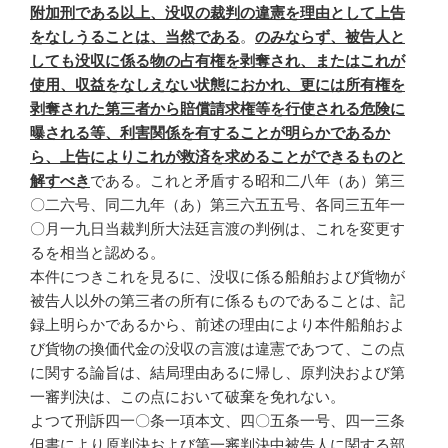
附加刑である以上、没収の裁判の違憲を理由として上告
をなしうることは、当然である
。
のみならず、被告人と
しても没収に係る物の占有権を剥奪され、またはこれが
使用、収益をなしえない状態におかれ、更には所有権を
剥奪された第三者から賠償請求権等を行使される危険に
曝される等、利害関係を有することが明らかであるか
ら、上告によりこれが救済を求めることができるものと
解すべき
である。これと矛盾する昭和二八年（あ）第三
〇二六号、同二九年（あ）第三六五五号、各同三五年一
〇月一九日当裁判所大法廷言渡の判例は、これを変更す
るを相当と認める。
本件につきこれを見るに、没収に係る船舶および貨物が
被告人以外の第三者の所有に係るものであることは、記
録上明らかであるから、前述の理由により本件船舶およ
び貨物の換価代金の没収の言渡は違憲であつて、この点
に関する論旨は、結局理由あるに帰し、原判決および第
一審判決は、この点において破棄を免れない。
よつて刑訴四一〇条一項本文、四〇五条一号、四一三条
但書により原判決および第一審判決中被告人に関する部