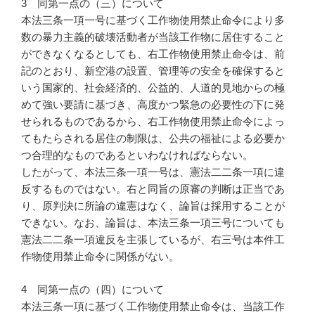
3 同第一点の（三）について
本法三条一項一号に基づく工作物使用禁止命令により多
数の暴力主義的破壊活動者が当該工作物に居住すること
ができなくなるとしても、右工作物使用禁止命令は、前
記のとおり、新空港の設置、管理等の安全を確保すると
いう国家的、社会経済的、公益的、人道的見地からの極
めて強い要請に基づき、高度かつ緊急の必要性の下に発
せられるものであるから、右工作物使用禁止命令によっ
てもたらされる居住の制限は、公共の福祉による必要か
つ合理的なものであるといわなければならない。
したがって、本法三条一項一号は、憲法二二条一項に違
反するものではない。右と同旨の原審の判断は正当であ
り、原判決に所論の違憲はなく、論旨は採用することが
できない。なお、論旨は、本法三条一項三号についても
憲法二二条一項違反を主張しているが、右三号は本件工
作物使用禁止命令に関係がない。
4 同第一点の（四）について
本法三条一項に基づく工作物使用禁止命令は、当該工作