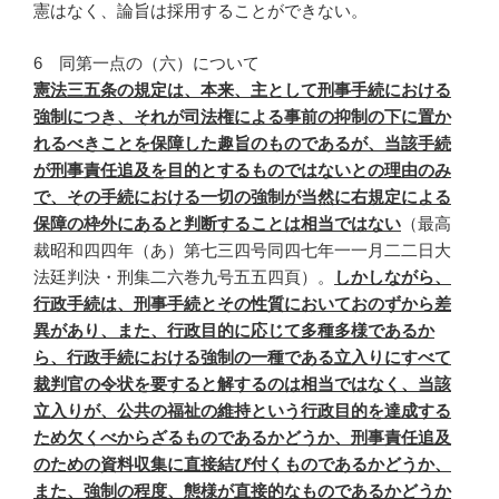
憲はなく、論旨は採用することができない。
6 同第一点の（六）について
憲法三五条の規定は、本来、主として刑事手続における
強制につき、それが司法権による事前の抑制の下に置か
れるべきことを保障した趣旨のものであるが、当該手続
が刑事責任追及を目的とするものではないとの理由のみ
で、その手続における一切の強制が当然に右規定による
保障の枠外にあると判断することは相当ではない
（最高
裁昭和四四年（あ）第七三四号同四七年一一月二二日大
法廷判決・刑集二六巻九号五五四頁）。
しかしながら、
行政手続は、刑事手続とその性質においておのずから差
異があり、また、行政目的に応じて多種多様であるか
ら、行政手続における強制の一種である立入りにすべて
裁判官の令状を要すると解するのは相当ではなく、当該
立入りが、公共の福祉の維持という行政目的を達成する
ため欠くべからざるものであるかどうか、刑事責任追及
のための資料収集に直接結び付くものであるかどうか、
また、強制の程度、態様が直接的なものであるかどうか