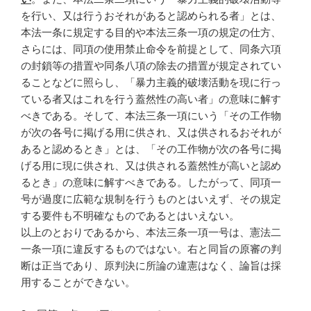
を行い、又は行うおそれがあると認められる者」とは、
本法一条に規定する目的や本法三条一項の規定の仕方、
さらには、同項の使用禁止命令を前提として、同条六項
の封鎖等の措置や同条八項の除去の措置が規定されてい
ることなどに照らし、「暴力主義的破壊活動を現に行っ
ている者又はこれを行う蓋然性の高い者」の意味に解す
べきである。そして、本法三条一項にいう「その工作物
が次の各号に掲げる用に供され、又は供されるおそれが
あると認めるとき」とは、「その工作物が次の各号に掲
げる用に現に供され、又は供される蓋然性が高いと認め
るとき」の意味に解すべきである。したがって、同項一
号が過度に広範な規制を行うものとはいえず、その規定
する要件も不明確なものであるとはいえない。
以上のとおりであるから、本法三条一項一号は、憲法二
一条一項に違反するものではない。右と同旨の原審の判
断は正当であり、原判決に所論の違憲はなく、論旨は採
用することができない。