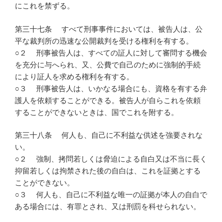
にこれを禁ずる。
第三十七条 すべて刑事事件においては、被告人は、公
平な裁判所の迅速な公開裁判を受ける権利を有する。
○２ 刑事被告人は、すべての証人に対して審問する機会
を充分に与へられ、又、公費で自己のために強制的手続
により証人を求める権利を有する。
○３ 刑事被告人は、いかなる場合にも、資格を有する弁
護人を依頼することができる。被告人が自らこれを依頼
することができないときは、国でこれを附する。
第三十八条 何人も、自己に不利益な供述を強要されな
い。
○２ 強制、拷問若しくは脅迫による自白又は不当に長く
抑留若しくは拘禁された後の自白は、これを証拠とする
ことができない。
○３ 何人も、自己に不利益な唯一の証拠が本人の自白で
ある場合には、有罪とされ、又は刑罰を科せられない。