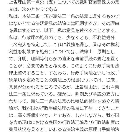
上告理由第一点の（五）についての裁判官園部逸夫の意
見は、次のとおりである。
私は、本法三条一項が憲法三一条の法意に反するもので
はないとする法廷意見の結論には同調するが、その理由
を異にするので、以下、私の意見を述べることとする。
私は、行政庁の処分のうち、少なくとも、不利益処分
（名宛人を特定して、これに義務を課し、又はその権利
利益を制限する処分）については、法律上、原則とし
て、弁明、聴聞等何らかの適正な事前手続の規定を置く
ことが、必要であると考える。このように行政手続を法
律上整備すること、すなわち、行政手続法ないし行政手
続条項を定めることの憲法上の根拠については、従来、
意見が分かれるところであるが、上告理由は、これを憲
法三一条に求めている。確かに、判例及び学説の双方に
わたって、憲法三一条の法意の比較法的検討をめぐる議
論が、我が国の行政手続法理の発展に寄与してきたこと
は、高く評価すべきことである。しかしながら、我が国
を含め現代における各国の行政法理論及び行政法制度の
発展状況を見ると、いわゆる法治主義の原理（手続的法