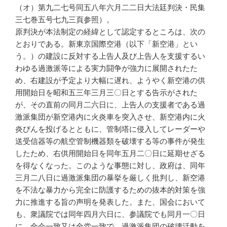
（オ）第九二七号同五八年六月二二日大法廷判決・民集
三七巻五号七九三頁参照）。
原判決が本法制定の経緯として認定するところは、次の
とおりである。新東京国際空港（以下「新空港」とい
う。）の建設に反対する上告人及び上告人を支援するい
わゆる過激派等による実力闘争が強力に展開されたた
め、右建設が予定より大幅に遅れ、ようやく新空港の供
用開始日を昭和五三年三月三〇日とする告示がされた
が、その直前の同月二六日に、上告人の支援者である過
激派集団が新空港内に火炎車を突入させ、新空港内に火
炎びんを投げるとともに、管制塔に侵入してレーダーや
送受信器等の航空管制機器類を破壊する等の事件が発生
したため、右供用開始日を同年五月二〇日に延期せざる
を得なくなった。このような事態に対し、政府は、同年
三月二八日に過激派集団の暴挙を厳しく批判し、新空港
を不法な暴力から完全に防護するための抜本的対策を強
力に推進する旨の声明を発表した。また、国会において
も、衆議院では同年四月六日に、参議院でも同月一〇日
に、全会一致又は全党一致で、過激派集団の破壊活動を