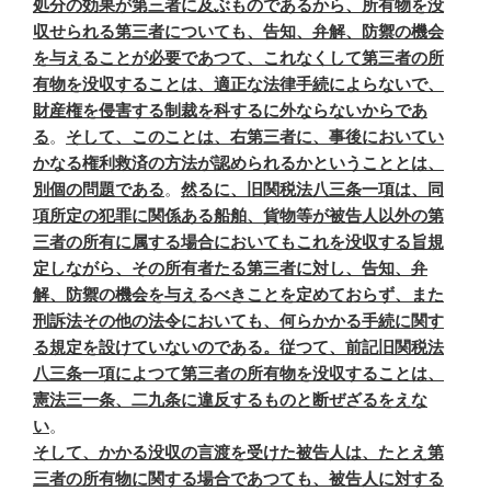
処分の効果が第三者に及ぶものであるから、所有物を没
収せられる第三者についても、告知、弁解、防禦の機会
を与えることが必要であつて、これなくして第三者の所
有物を没収することは、適正な法律手続によらないで、
財産権を侵害する制裁を科するに外ならないからであ
る
。
そして、このことは、右第三者に、事後においてい
かなる権利救済の方法が認められるかということとは、
別個の問題である
。
然るに、旧関税法八三条一項は、同
項所定の犯罪に関係ある船舶、貨物等が被告人以外の第
三者の所有に属する場合においてもこれを没収する旨規
定しながら、その所有者たる第三者に対し、告知、弁
解、防禦の機会を与えるべきことを定めておらず、また
刑訴法その他の法令においても、何らかかる手続に関す
る規定を設けていないのである。従つて、前記旧関税法
八三条一項によつて第三者の所有物を没収することは、
憲法三一条、二九条に違反するものと断ぜざるをえな
い
。
そして、かかる没収の言渡を受けた被告人は、たとえ第
三者の所有物に関する場合であつても、被告人に対する