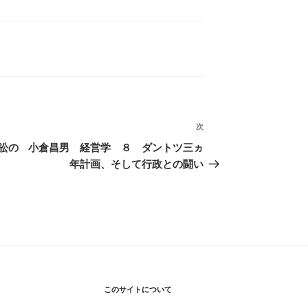
次
次
の
訟の
小倉昌男 経営学 ８ ダントツ三ヵ
投
年計画、そして行政との闘い
稿
このサイトについて