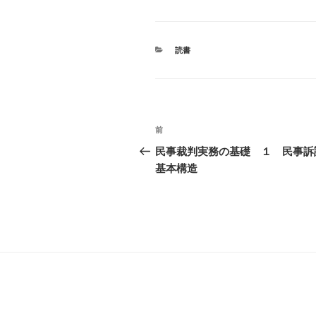
カ
読書
テ
ゴ
リ
ー
投
前
過
稿
去
民事裁判実務の基礎 １ 民事訴
の
基本構造
ナ
投
ビ
稿
ゲ
ー
シ
ョ