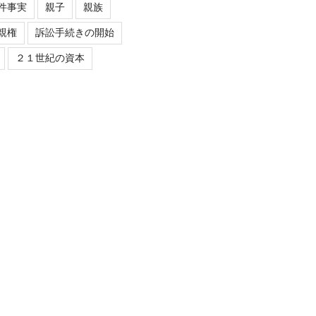
件事実
親子
親族
親権
訴訟手続きの開始
２１世紀の資本