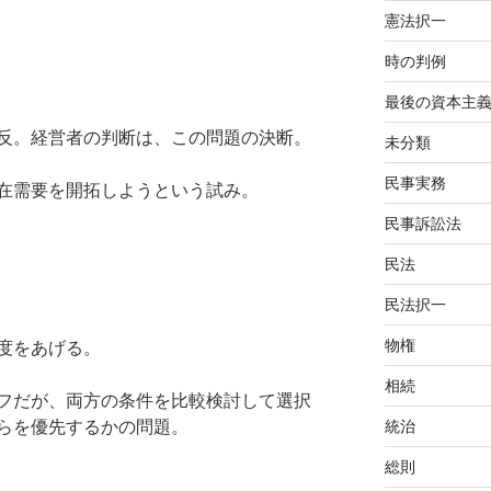
憲法択一
時の判例
最後の資本主
反。経営者の判断は、この問題の決断。
未分類
民事実務
在需要を開拓しようという試み。
民事訴訟法
民法
民法択一
物権
度をあげる。
相続
フだが、両方の条件を比較検討して選択
らを優先するかの問題。
統治
総則