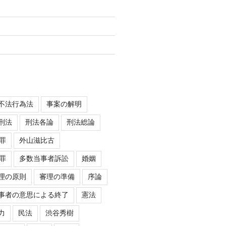
不法行為法
事案の解明
刑法
刑法各論
刑法総論
罪
外山滋比古
罪
多数当事者訴訟
婚姻
理の原則
審理の準備
序論
事者の意思による終了
憲法
力
民法
渋谷秀樹