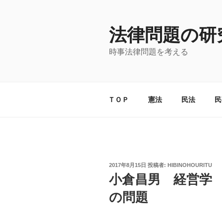
コ
ン
法律問題の研
テ
ン
時事法律問題を考える
ツ
へ
ス
キ
ＴＯＰ
憲法
民法
民
ッ
プ
投
2017年8月15日
投稿者:
HIBINOHOURITU
稿
小倉昌男 経営学
日:
の問題