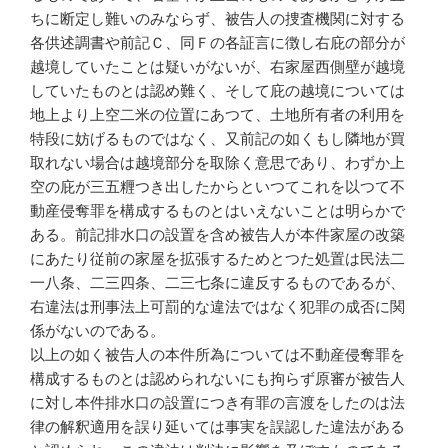
ちに断定し難いのみならず、被告人の捜査機関に対する
各供述調書や前記Ｃ、同Ｆの各証言に徴し右庇の部分が
越境していたことは疑いがないが、右家屋西側壁が越境
していたものとは認め難く、そして庇の越境については
地上より上空二米の位置にあつて、土地所有者の利用を
特段に妨げるものではなく、又前記の如くもし隣地が買
取れない場合は越境部分を取除く意思であり、わずか上
空の庇が三五糎つき出したからといつてこれを以つて不
動産侵奪罪を構成するものとはいえないことは明らかで
ある。前記排水口の設置を含め被告人が本件家屋の改築
にあたり従前の家屋を拡張するためとつた処置は民法二
一八条、二三四条、二三七条に違反するものであるが、
右違法は刑事法上可罰的な違法ではなく犯罪の成否に関
係がないのである。
以上の如く被告人の本件所為については不動産侵奪罪を
構成するものとは認められないにも拘らず原審が被告人
に対し本件排水口の設置につき有罪の言渡をしたのは法
律の解釈適用を誤り延いては事実を誤認した違法がある