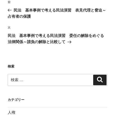
過
前
稿
去
民法 基本事例で考える民法演習 表見代理と脅迫～
ナ
の
占有者の保護
ビ
投
稿
ゲ
次
次
の
ー
民法 基本事例で考える民法演習 委任の解除をめぐる
投
法律関係～請負の解除と比較して
シ
稿
ョ
ン
検索
検
検
索
索:
カテゴリー
人権