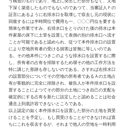
う構造のものであり、地上に突出した部分もなく、又地
下深く築造したものでもないのであつて、当審証人Ｆの
証言にあるように右排水口を取壊して収去し元の現状に
回復するには半時間位で費用も一、〇〇〇円位を要する
簡単な作業ですみ、右排水口をとりのけた後の排水は本
件家屋の床下に土管を設置して表側の別の排水口へ流す
ことが可能であると認められ、従つて本件排水口の設置
により空地所有者の受ける損害は皆無に等しいのであ
る。その他本件につきこのような排水口を設置するに際
し、所有者の占有を排除するため塀その他の工作方法を
特に講じた形跡も存しないのである。さすれば右排水口
の設置部分についてその空地の所有者であるＡの土地占
有が客観的に完全に排除され、被告人が本件排水口を設
置することによつてその部分の土地につき自己の支配を
確定的にする占有を新たに設定したと認めることは社会
通念上到底許容できないところである。
以上認定の如く本件排水口を設置した部分の土地を買受
けることを予定し、もし買受けることができなければ直
ちにこれを収去するが、それまで他人の空地を一時利用