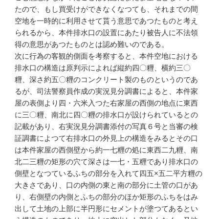
たので、もし買受けができなくなつても、それまでの間
空地を一時的に利用させて貰う意思であつたものと考え
られるから、本件排水口の設置にあたり被告人に不法領
得の意思があつたものとは認め難いのである。
次に行為の客観的側面を考察すると、本件空地における
排水口の構造は原判示によれば縦約四〇糎、横約三〇
糎、深さ約五〇糎のコンクリート製のものというのであ
るが、司法警察員作成の実況見分調書によると、本件家
屋の表側より四・六米入つた右家屋の西側の地点に東西
に三〇糎、南北に四〇糎の排水口が設けられているとの
記載があり、右実況見分調書添付の写真６号と当審の検
証調書によつて右排水口の外見上の構造をみるとその口
は本件家屋の西側壁から約一七糎の処に東西二九糎、南
北二三糎の矩形の穴て深さは一七・五糎であり排水口の
側壁となつているふちの部分を入れて四五×五二平方糎の
大きさであり、口の内側の東と南の部分に土管の口があ
り、右側壁の内側とふちの部分のほか矩形のふちをはみ
出して土地の上部に半円形にセメントが塗つてあるとい