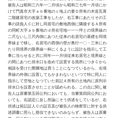
被告人は昭和三六年一〇月頃から昭和三七年一月頃にか
けて門真市大字ａｂ番地のｃ地上の妻Ｄ所有の木造瓦葺
二階建居宅の改築工事をしたが、右工事にあたりその工
事の請負人Ｃに対し同居宅の敷地西側に隣接するＡ所有
の同町大字ａｂ番地のｄ所在宅地一一一坪との境界線の
二尺ないし三尺内側にあつた従来の右居宅の基礎を同境
界線まで移し、右居宅の西側の壁が奥行一〇・三米にわ
たり同境界の限界線一杯にくるように設計を指示して工
事に当らせると共に同年一一月頃従来右居宅と境界線と
の間にあつた排水口を改めて設置する箇所につきＣから
相談を受けた際隣地は買うことになつているから、右境
界線の外側に設置してもかまわないといつて特に同人に
指示して空地となつていた前記Ａ所有の土地内に原判示
排水口を設置させたことが認められる。この点に関し被
告人は原審第五回公判においても、当審第四回公判にお
いても、右認定に反し所論にそう供述をしているが、右
供述は前記証人Ｃの証言及び被告人の検察官に対する供
述調書に照らし措信できないのみならず、被告人は原審