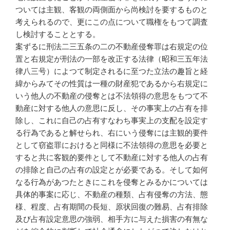
ついては主観、客観の両側面から尚検討を要するものと
考えられるので、更にこの点について職権をもつて調査
し検討することとする。
案ずるに刑法二三五条の二の不動産侵奪罪は右規定の位
置と右規定が刑法の一部を改正する法律（昭和三五年法
律八三号）によつて制定されるに至つた立法の趣旨と経
緯からみてその性質は一種の財産犯であるから右規定に
いう他人の不動産の侵奪とは不法領得の意思をもつて不
動産に対する他人の意思に反し、その事実上の占有を排
除し、これに自己の占有すなわち事実上の支配を設定す
る行為であると解せられ、右にいう侵奪には主観的要件
として窃盗罪におけると同様に不法領得の意思を必要と
すると共に客観的要件として不動産に対する他人の占有
の排除と自己の占有の設定とが必要である。そして如何
なる行為があつたときにこれを侵奪とみるかについては
具体的事案に応じ、不動産の種類、占有侵奪の方法、態
様、程度、占有期間の長短、原状回復の難易、占有排除
及び占有設定意思の強弱、相手方に与えた損害の有無な