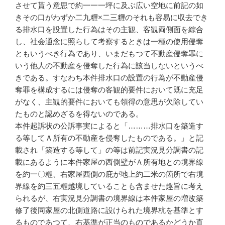
させて貰う意思で約一一一坪に及ぶ広い空地に前記の如
きその口がわずか二九糎×二三糎のそれも容易に収去でき
る排水口を設置した行為はその主観、客観両側面を綜合
し、社会通念に照らして考察するときは一種の使用侵奪
ともいうべき行為であり、いまだもつて不動産侵奪罪に
いう他人の不動産を侵奪した行為に該当しないというべ
きである。すなわち本件排水口の設置の行為が不動産侵
奪罪を構成するには侵奪の客観的要件において既に充足
がなく、主観的要件においても領得の意思が欠除してい
たものと認めざるを得ないのである。
本件起訴状の公訴事実によると「………排水口を築造す
る等してＡ所有の不動産を侵奪したものである。」と記
載され「築造する等して」の等は前記実況見分調書の記
載にあるように本件家屋の西側壁がＡ所有地との境界線
を約一〇糎、右家屋西側の庇が地上約二米の箇所で右境
界線を約三五糎越境していることも含ませた趣旨に考え
られるが、右実況見分調書の境界線は本件家屋の増改築
修了後同家屋の北側道路に設けられた境界杭を基準とす
るものであつて、右基準が正当のものであるかどうか直