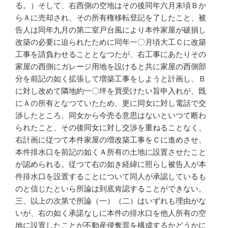
る。）そして、右西側の空地はその後同年六月末頃Ｂか
らＡに売却され、その所有権移転登記を了したこと、被
告人は同年九月の第二室戸台風により本件家屋が破損し
改築の必要に迫られたために同年一〇月頃大工Ｃに改築
工事を請負わせることとなつたが、右工事にあたりその
家屋の西側にガレージ用地を設けると共に家屋の西側部
分を前記の如く拡張して増築工事をしようと計画し、Ｂ
に対し改めて隣地約一〇坪を買受けたい旨申入れが、既
にＡの所有となつていたため、更に同女に対し電話で交
渉したところ、同女から今売る意思はないといつて断わ
られたこと、その後同女に対し交渉を重ねることなく、
右計画に従つて本件家屋の増改築工事をＣに進めさせ、
本件排水口を前記の如くＡ所有の土地に設置させたこと
が認められる。従つて右の如き経緯に照らし被告人が本
件排水口を設置することについて同人が承認しているも
のと信じたといら所論は到底肯認することができない。
三、以上の次第で所論（一）（二）はいずれも理由がな
いが、右の如く承諾なしに本件の排水口を他人所有の空
地に設置したことが不動産侵奪罪を構成するかどうかに