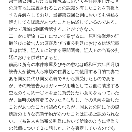
第一回公判における冒頭陳述において本件排水口が右Ａ
の所有地に設置されることの認識を有したことを前提と
する弁解をしており、当審第四回公判においても供述を
翻えして右認識があつたことを供述しているのである。
従つて所論は到底肯認することができない。
二、次に所論（二）について案ずるに、原判決挙示の証
拠並びに被告人の原審及び当審公判廷における供述記載
又は供述、証人Ｅに対する尋問調書、証人Ｆの当審公判
廷における供述によると、
前記Ｄ所有の本件家屋及びその敷地は昭和三六年四月頃
被告人が被告人ら家族の住居として使用する目的で妻で
ある同女に代り同女名義でＢから買受けたものである
が、その際被告人はガレージ用地として西側に隣接する
空地のうち約一〇坪を更に買受けたい意向をもつていた
が、当時の所有者てあつたＢに対し、その意向を話した
ことがあつたことは認められるが、同女との間にその際
所論のような売買予約があつたことは証拠上認められな
い。（被告人も当審公判廷において所論のように坪当り
の代価についてＢに話したことを否定しているのであ