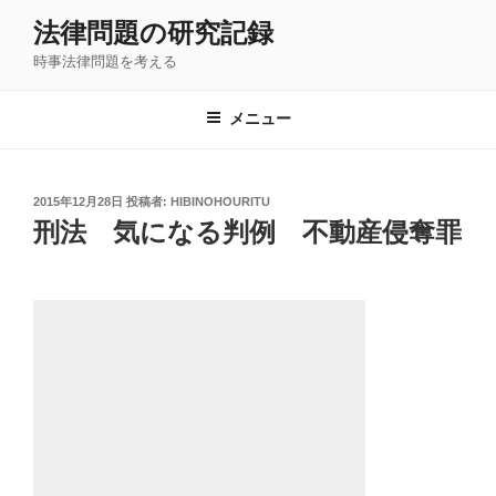
コ
法律問題の研究記録
ン
時事法律問題を考える
テ
ン
ツ
メニュー
へ
ス
キ
投
2015年12月28日
投稿者:
HIBINOHOURITU
稿
ッ
刑法 気になる判例 不動産侵奪罪
日:
プ