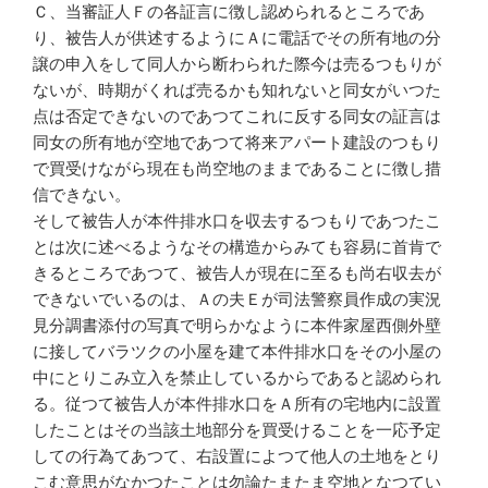
Ｃ、当審証人Ｆの各証言に徴し認められるところであ
り、被告人が供述するようにＡに電話でその所有地の分
譲の申入をして同人から断わられた際今は売るつもりが
ないが、時期がくれば売るかも知れないと同女がいつた
点は否定できないのであつてこれに反する同女の証言は
同女の所有地が空地であつて将来アパート建設のつもり
で買受けながら現在も尚空地のままであることに徴し措
信できない。
そして被告人が本件排水口を収去するつもりであつたこ
とは次に述べるようなその構造からみても容易に首肯で
きるところであつて、被告人が現在に至るも尚右収去が
できないでいるのは、Ａの夫Ｅが司法警察員作成の実況
見分調書添付の写真で明らかなように本件家屋西側外壁
に接してバラツクの小屋を建て本件排水口をその小屋の
中にとりこみ立入を禁止しているからであると認められ
る。従つて被告人が本件排水口をＡ所有の宅地内に設置
したことはその当該土地部分を買受けることを一応予定
しての行為てあつて、右設置によつて他人の土地をとり
こむ意思がなかつたことは勿論たまたま空地となつてい