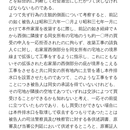
どを綜合的に判断して社会通念にしたがつて決しなけれ
ばならないものである。
よつて先ず行為の主観的側面について考察すると、前記
の如く被告人は昭和三六年一〇月より昭和三七年一月に
かけて本件家屋を改築するに際し、前記の如き経緯でＡ
から西側に隣接する同女所有の宅地のうち約一〇坪の買
受の申入を一応拒否されたのに拘らず、改築工事の請負
人Ｃに対し、右家屋西側部分を同女所有の宅地との境界
線まで拡張して工事をするように指示し、これにともな
いその拡張された右家屋の西側部分の庇が境界をこえる
工事をさせると共に同女の所有地内に土管を通し本件排
水口を設置させたものであつて、このような工事をする
ことにつき被告人は同女の承認を得ていないけれども、
その宅地が隣接の空地てあつていずれは交渉によつて買
受けることができるかも知れないと考え、一応その前提
に立つていたものであり、もし買受けができない場合に
は本件排水口を取壊して収去するつもりであつたことは
被告人の司法警察員及び検察官に対する各供述調書、原
審及び当審公判廷において供述するところと、原審証人