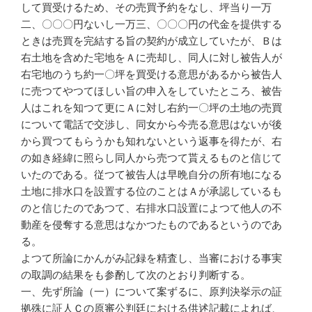
して買受けるため、その売買予約をなし、坪当り一万
二、〇〇〇円ないし一万三、〇〇〇円の代金を提供する
ときは売買を完結する旨の契約が成立していたが、Ｂは
右土地を含めた宅地をＡに売却し、同人に対し被告人が
右宅地のうち約一〇坪を買受ける意思があるから被告人
に売つてやつてほしい旨の申入をしていたところ、被告
人はこれを知つて更にＡに対し右約一〇坪の土地の売買
について電話で交渉し、同女から今売る意思はないが後
から買つてもらうかも知れないという返事を得たが、右
の如き経緯に照らし同人から売つて貰えるものと信じて
いたのである。従つて被告人は早晩自分の所有地になる
土地に排水口を設置する位のことはＡが承認しているも
のと信じたのであつて、右排水口設置によつて他人の不
動産を侵奪する意思はなかつたものであるというのであ
る。
よつて所論にかんがみ記録を精査し、当審における事実
の取調の結果をも参酌して次のとおり判断する。
一、先ず所論（一）について案ずるに、原判決挙示の証
拠殊に証人Ｃの原審公判廷における供述記載によれば、