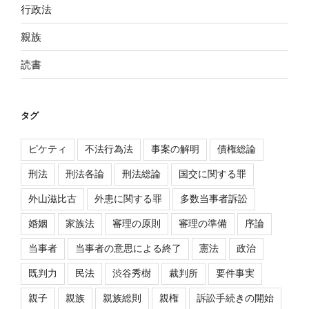
行政法
親族
読書
タグ
ピケティ
不法行為法
事案の解明
債権総論
刑法
刑法各論
刑法総論
国交に関する罪
外山滋比古
外患に関する罪
多数当事者訴訟
婚姻
家族法
審理の原則
審理の準備
序論
当事者
当事者の意思による終了
憲法
政治
既判力
民法
渋谷秀樹
裁判所
要件事実
親子
親族
親族総則
親権
訴訟手続きの開始