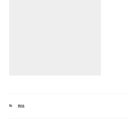
カ
刑法
テ
ゴ
リ
ー
投