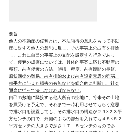
要旨
他人の不動産の侵奪とは、
不法領得の意思をもって
不動
産に対する
他人の意思に反し、その事実上の占有を排除
し、これに
自己の事実上の支配を設定する行為
であっ
て、侵奪の成否については、
具体的事案に応じ不動産の
種類、占有侵奪の方法、態様、程度、占有期間の長短、
原状回復の難易、占有排除および占有設定意思の強弱、
相手方に与えた損害の有無などを総合的に判断し、社会
通念に従って決しなければならない
。
自己の敷地に隣接する他人所有の空地に、将来その土地
を買受ける予定で、それまで一時利用させてもらう意思
で排水口を設置しても、その排水口の構造が２９×２３平
方センチの口で、外側のふちの部分を入れても４５×５２
平方センチの大きさで深さ１７．５センチのものであ