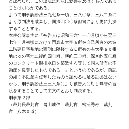
と認められ、この違法は判決に影響を及ぼすものである
ことは明らかである。
よつて刑事訴訟法三九七条一項、三八〇条、三八二条に
より原判決を破棄し、同法四〇〇条但書により更に判決
することとする。
本件公訴事実に「被告人は昭和三六年一〇月頃から翌三
七年一月初頃にかけて門真市大字ａ所在自己所有の木造
二階建居宅敷地の西側に隣接するＥ所有の右大字ａｂ番
地のｄの宅地に縦約四〇糎、横約三〇糎、深さ約五〇糎
のコンクリート製排水口を築造する等して同人所有の不
動産を侵奪したものである。」というのであるが、前記
の如く不動産を侵奪したものと認めるに足る証拠はない
から、刑事訴訟法三三六条により被告人に対し無罪の言
渡をすることてして主文のとおり判決する。
刑事第２部
（裁判長裁判官 畠山成伸 裁判官 松浦秀寿 裁判
官 八木直道）