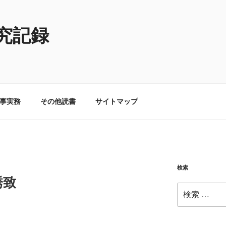
究記録
事実務
その他読書
サイトマップ
検索
誘致
検
索: