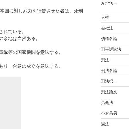
カテゴリー
本国に対し武力を行使させた者は、死刑
人権
会社法
されている。
の余地は当然ある。
債権各論
刑事訴訟法
軍隊等の国家機関を意味する。
刑法
あり、合意の成立を意味する。
刑法各論
刑法択一
刑法論文
労働法
小倉昌男
憲法