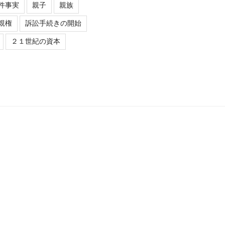
件事実
親子
親族
親権
訴訟手続きの開始
２１世紀の資本