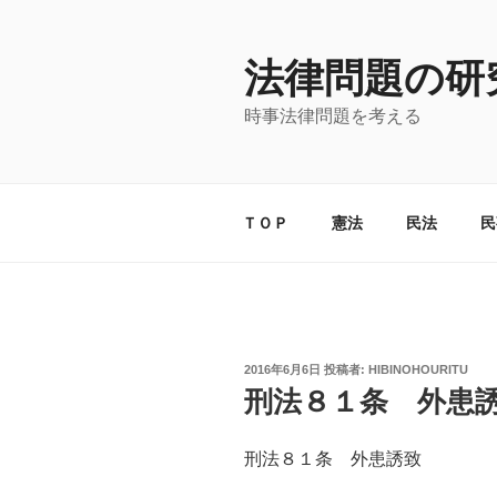
コ
ン
法律問題の研
テ
ン
時事法律問題を考える
ツ
へ
ス
キ
ＴＯＰ
憲法
民法
民
ッ
プ
投
2016年6月6日
投稿者:
HIBINOHOURITU
稿
刑法８１条 外患
日:
刑法８１条 外患誘致