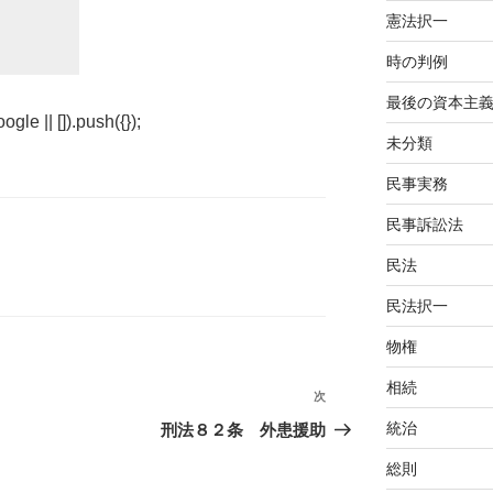
憲法択一
時の判例
最後の資本主
e || []).push({});
未分類
民事実務
民事訴訟法
民法
民法択一
物権
相続
次
次
の
統治
刑法８２条 外患援助
投
総則
稿