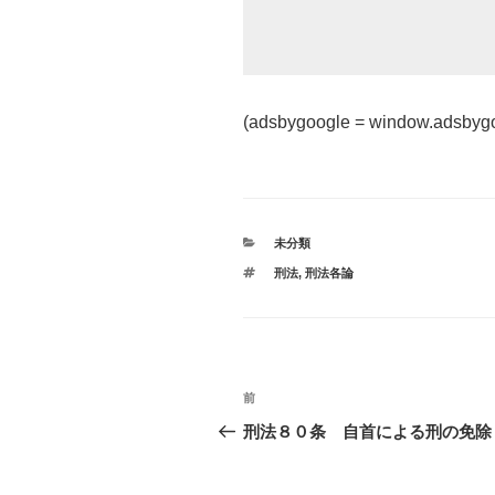
(adsbygoogle = window.adsbygoogl
カ
未分類
テ
タ
刑法
,
刑法各論
ゴ
グ
リ
ー
投
前
過
稿
去
刑法８０条 自首による刑の免除
の
ナ
投