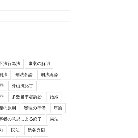
不法行為法
事案の解明
刑法
刑法各論
刑法総論
罪
外山滋比古
罪
多数当事者訴訟
婚姻
理の原則
審理の準備
序論
事者の意思による終了
憲法
力
民法
渋谷秀樹