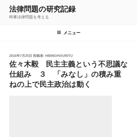
コ
法律問題の研究記録
ン
時事法律問題を考える
テ
ン
ツ
メニュー
へ
ス
キ
投
2016年7月25日
投稿者:
HIBINOHOURITU
稿
ッ
佐々木毅 民主主義という不思議な
日:
プ
仕組み ３ 「みなし」の積み重
ねの上で民主政治は動く