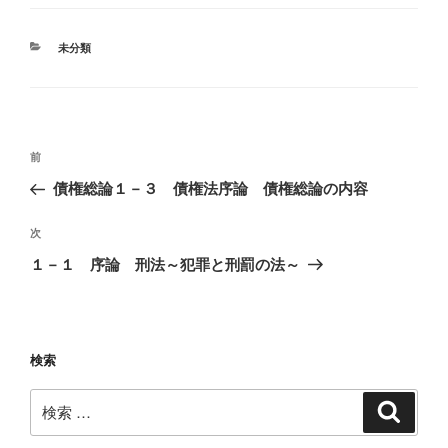
カ
未分類
テ
ゴ
リ
ー
投
過
前
稿
去
債権総論１－３ 債権法序論 債権総論の内容
ナ
の
ビ
投
次
次
稿
ゲ
の
１－１ 序論 刑法～犯罪と刑罰の法～
投
ー
稿
シ
ョ
検索
ン
検
検
索
索: