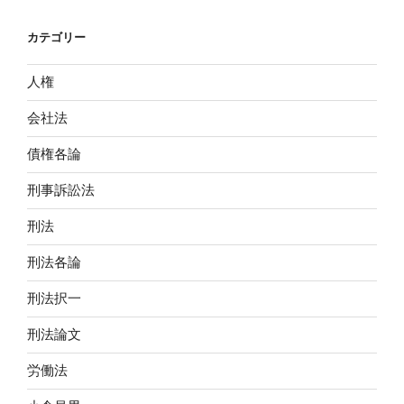
カテゴリー
人権
会社法
債権各論
刑事訴訟法
刑法
刑法各論
刑法択一
刑法論文
労働法