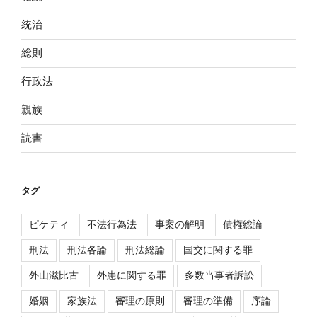
統治
総則
行政法
親族
読書
タグ
ピケティ
不法行為法
事案の解明
債権総論
刑法
刑法各論
刑法総論
国交に関する罪
外山滋比古
外患に関する罪
多数当事者訴訟
婚姻
家族法
審理の原則
審理の準備
序論