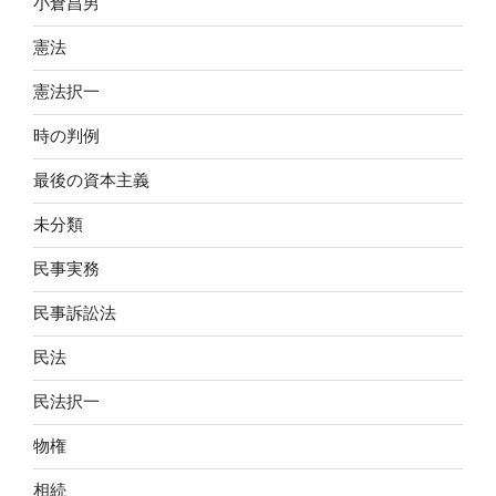
小倉昌男
憲法
憲法択一
時の判例
最後の資本主義
未分類
民事実務
民事訴訟法
民法
民法択一
物権
相続