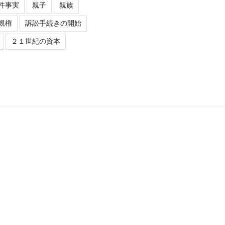
件事実
親子
親族
親権
訴訟手続きの開始
２１世紀の資本