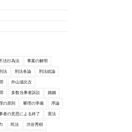
不法行為法
事案の解明
刑法
刑法各論
刑法総論
罪
外山滋比古
罪
多数当事者訴訟
婚姻
理の原則
審理の準備
序論
事者の意思による終了
憲法
力
民法
渋谷秀樹