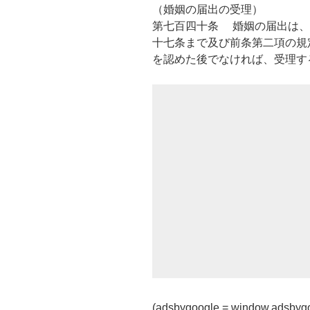
（婚姻の届出の受理）
第七百四十条 婚姻の届出は、
十七条まで及び前条第二項の規
を認めた後でなければ、受理す
(adsbygoogle = window.adsbygoogl