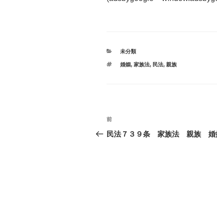
カ
未分類
テ
タ
婚姻
,
家族法
,
民法
,
親族
ゴ
グ
リ
ー
投
前
過
稿
去
民法７３９条 家族法 親族 婚
の
ナ
投
ビ
稿
ゲ
ー