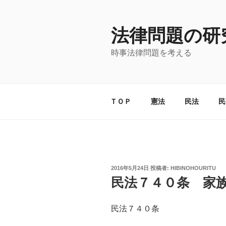
コ
ン
法律問題の研
テ
ン
時事法律問題を考える
ツ
へ
ス
キ
ＴＯＰ
憲法
民法
民
ッ
プ
投
2016年5月24日
投稿者:
HIBINOHOURITU
稿
民法７４０条 家
日:
民法７４０条