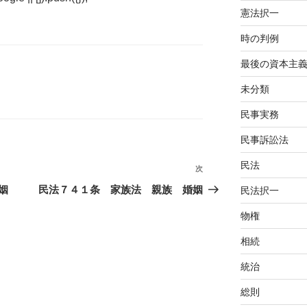
憲法択一
時の判例
最後の資本主
未分類
民事実務
民事訴訟法
民法
次
次
の
姻
民法７４１条 家族法 親族 婚姻
民法択一
投
物権
稿
相続
統治
総則