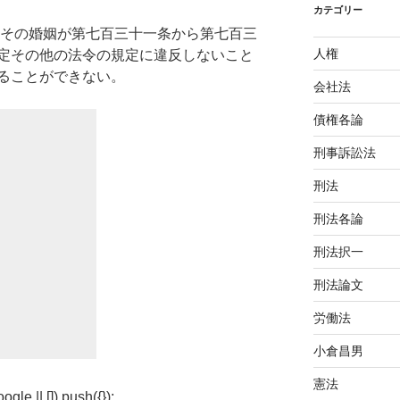
カテゴリー
その婚姻が第七百三十一条から第七百三
人権
定その他の法令の規定に違反しないこと
ることができない。
会社法
債権各論
刑事訴訟法
刑法
刑法各論
刑法択一
刑法論文
労働法
小倉昌男
憲法
e || []).push({});