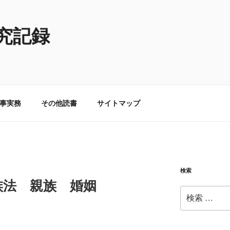
究記録
事実務
その他読書
サイトマップ
検索
族法 親族 婚姻
検
索: