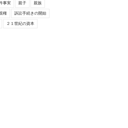
件事実
親子
親族
親権
訴訟手続きの開始
２１世紀の資本