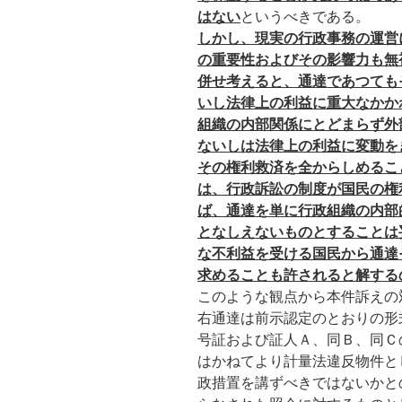
はない
というべきである。
しかし、現実の行政事務の運営
の重要性およびその影響力も無
併せ考えると、通達であつても
いし法律上の利益に重大なかか
組織の内部関係にとどまらず外
ないしは法律上の利益に変動を
その権利救済を全からしめるこ
は、行政訴訟の制度が国民の権
ば、通達を単に行政組織の内部
となしえないものとすることは
な不利益を受ける国民から通達
求めることも許されると解する
このような観点から本件訴えの
右通達は前示認定のとおりの形
号証および証人Ａ、同Ｂ、同Ｃ
はかねてより計量法違反物件と
政措置を講ずべきではないかと