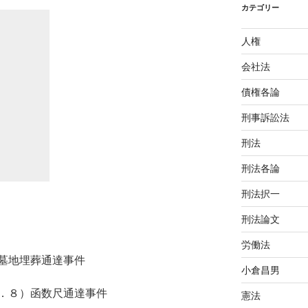
カテゴリー
人権
会社法
債権各論
刑事訴訟法
刑法
刑法各論
刑法択一
刑法論文
労働法
墓地埋葬通達事件
小倉昌男
．８）函数尺通達事件
憲法