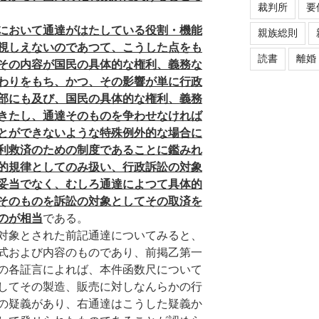
裁判所
要
において通達がはたしている役割・機能
親族総則
視しえないのであつて、こうした点をも
読書
離婚
その内容が国民の具体的な権利、義務な
わりをもち、かつ、その影響が単に行政
部にも及び、国民の具体的な権利、義務
きたし、通達そのものを争わせなければ
とができないような特殊例外的な場合に
利救済のための制度であることに鑑みれ
的規律としてのみ扱い、行政訴訟の対象
妥当でなく、むしろ通達によつて具体的
そのものを訴訟の対象としてその取済を
のが相当
である。
対象とされた前記通達についてみると、
式および内容のものであり、前掲乙第一
の各証言によれば、本件函数尺について
してその製造、販売に対しなんらかの行
の疑義があり、右通達はこうした疑義か