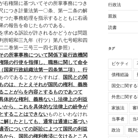
が右権限に基づいてその所掌事務につき
行政法
尺につき計量法第一〇条、第一二条の解
親族
そつた事務処理を指示するとともに右函
果の報告を命じたものである。
読書
を求める訴訟が許されるかどうかは問題
判所昭和三九年（行ツ）第八七号昭和四
二二巻第一三号三一四七頁参照）。
タグ
その所掌事務について関係下級行政機関
権限の行使を指揮し、職務に関して命令
ピケティ
（国家行政組織法第一四条第二項）、行
債権総論
ものであることからすれば、
国民との関
ものは、たとえそれが国民の権利、義務
国交に関する
ることがらを内容とするものであつて
外患に関する
具体的な権利、義務ないし法律上の利益
いから、これを具体的な法律上の紛争が
家族法
審
とすることはできない
ものといわなけれ
当事者
当
に解したとしても、通常は通達に基づい
適否についての訴訟によつて国民の利益
政治
既判
るから、国民の権利救済に欠けるところ