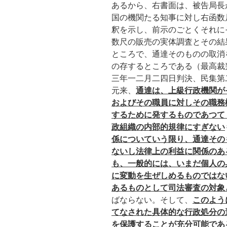
あるから、右書面は、被告局長
国の機関たる知事に対し右函数
釈を示し、前示のごとくそれに
数尺の販売の実体調査とその結
ところで、通達そのものの取消
の存するところである（最高裁
三年一二月二四日判決、民集第
元来、
通達は、上級行政機関が
およびその職員に対しその職務
するために発するものであつて
政組織の内部的規律にすぎない
係についていう限り、通達その
ないし法律上の利益に関係のあ
も、一般的には、いまだ個人の
に変動を生ぜしめるものではな
あるものとして司法審査の対象
ばならない。そして、
このよう
てなされた具体的な行政処分の
を保護することが充分可能であ