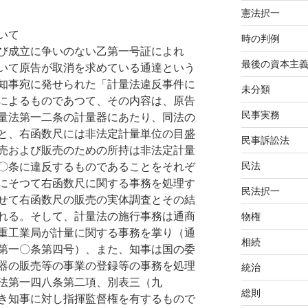
憲法択一
いて
時の判例
び成立に争いのない乙第一号証によれ
最後の資本主
いて原告が取消を求めている通達という
知事宛に発せられた「計量法違反事件に
未分類
によるものであつて、その内容は、原告
民事実務
量法第一二条の計量器にあたり、同法の
と、右函数尺には非法定計量単位の目盛
民事訴訟法
売および販売のための所持は非法定計量
民法
〇条に違反するものであることをそれぞ
にそつて右函数尺に関する事務を処理す
民法択一
せて右函数尺の販売の実体調査とその結
れる。そして、計量法の施行事務は通商
物権
重工業局が計量に関する事務を掌り（通
相続
第一〇条第四号）、また、知事は国の委
器の販売等の事業の登録等の事務を処理
統治
法第一四八条第二項、別表三（九
総則
き知事に対し指揮監督権を有するもので