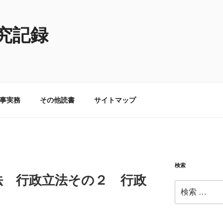
究記録
事実務
その他読書
サイトマップ
検索
法 行政立法その２ 行政
検
索: