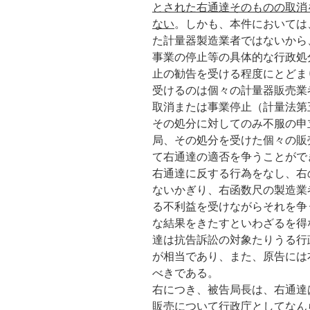
とされた右通達そのものの取消
ない
。しかも、本件においては
た計量器製造業者ではないから
事業の停止等の具体的な行政処
止の勧告を受ける程度にとどま
受けるのは個々の計量器販売業
取消または事業停止（計量法第
その処分に対してのみ不服の申
局、その処分を受けた個々の販
て右通達の適否を争うことがで
右通達に反する行為をなし、右
ないかぎり、右函数尺の製造業
る不利益を受けながらそれを争
な結果をきたすといわざるを得
達は抗告訴訟の対象たりうる行
が相当であり、また、原告には
べきである。
右につき、被告局長は、右通達
販売について行政庁としてなん