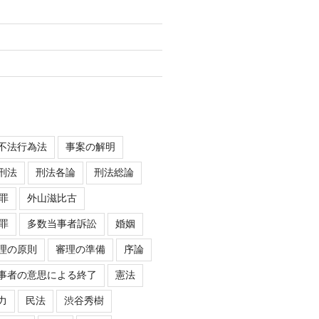
不法行為法
事案の解明
刑法
刑法各論
刑法総論
罪
外山滋比古
罪
多数当事者訴訟
婚姻
理の原則
審理の準備
序論
事者の意思による終了
憲法
力
民法
渋谷秀樹