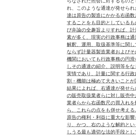
らなされた照会に対するものと
れ、このような通達が発せられ
達は原告の製造にかかる右函数
することをも目的としているも
び弁論の全趣旨よりすれば、計
素が多く、現実の行政事務は通
解釈、運用、取扱基準等に関し
ならず計量器製造業者およびそ
機関においても行政事務の円滑
しその通達の紹介、説明等をな
実情であり、計量に関する行政
割・機能は極めて大きいことが
結果によれば、右通達が発せら
の販売取扱業者らに対し販売中
業者らから右函数尺の買入れを
ら、これらの点をも併せ考える
原告の権利・利益に重大な影響
り、かつ、右のような解約とい
しうる最も適切な法的手段とし