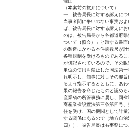
理由
（本案前の抗弁について）
一 被告局長に対する訴えにつ
当事者間に争いのない事実およ
ば、被告局長に対する訴えにお
のは、被告局長から各都道府県
ついて（照会）」と題する書面
の製造にかかる本件函数尺が計
各種規制を受けるものであるこ
が併記されているので、その販
単位の使用を禁止した同法第一
れ明示し、知事に対しその趣旨
るよう指示するとともに、あわ
果の報告を命じたものと認めら
産業省の所管事務に属し、同省
商産業省設置法第三条第四号、
任を受け、国の機関として計量
する関係にあるので（地方自治
四））、被告局長は右事務につ