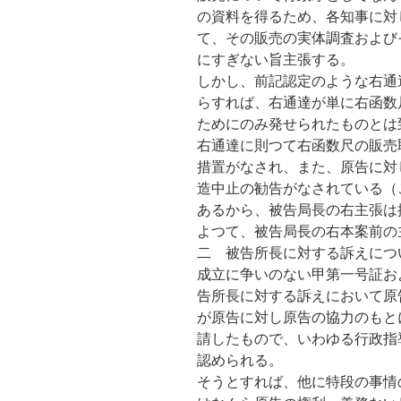
の資料を得るため、各知事に対
て、その販売の実体調査および
にすぎない旨主張する。
しかし、前記認定のような右通
らすれば、右通達が単に右函数
ためにのみ発せられたものとは
右通達に則つて右函数尺の販売
措置がなされ、また、原告に対
造中止の勧告がなされている（
あるから、被告局長の右主張は
よつて、被告局長の右本案前の
二 被告所長に対する訴えにつ
成立に争いのない甲第一号証お
告所長に対する訴えにおいて原
が原告に対し原告の協力のもと
請したもので、いわゆる行政指
認められる。
そうとすれば、他に特段の事情