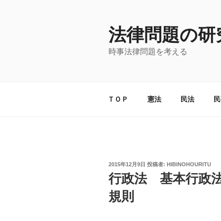
コ
ン
法律問題の研
テ
ン
時事法律問題を考える
ツ
へ
ス
キ
ＴＯＰ
憲法
民法
民
ッ
プ
投
2015年12月9日
投稿者:
HIBINOHOURITU
稿
行政法 基本行政
日:
規則