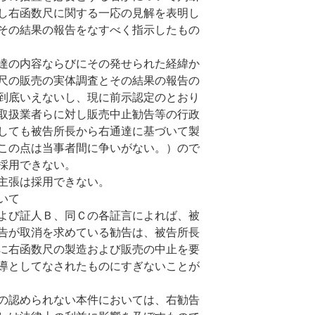
し右函数尺に関する一応の見解を表明し
その結果の報告をなすべく指示したもの
達の内容ならびにその発せられた経緯か
尺の販売の実体調査とその結果の報告の
到底いえないし、現に前示認定のとおり
取扱業者らに対し販売中止勧告等の行政
しても被告所長から右通達に基づいて製
この点は当事者間に争いがない。）ので
採用できない。
主張は採用できない。
いて
よび証人Ｂ、同Ｃの各証言によれば、被
告が取消を求めている勧告は、被告所長
に右函数尺の製造および販売の中止を要
導としてなされたものにすぎないことが
の認められない本件においては、右勧告