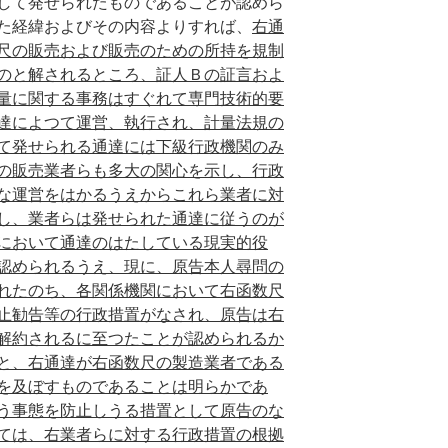
して発せられたものであることが認めら
た経緯およびその内容よりすれば、
右通
尺の販売および販売のための所持を規制
のと解されるところ、証人Ｂの証言およ
量に関する事務はすぐれて専門技術的要
達によつて運営、執行され、計量法規の
て発せられる通達には下級行政機関のみ
の販売業者らも多大の関心を示し、行政
な運営をはかるうえからこれら業者に対
し、業者らは発せられた通達に従うのが
において通達のはたしている現実的役
認められるうえ、現に、原告本人尋問の
れたのち、各関係機関において右函数尺
止勧告等の行政措置がなされ、原告は右
解約されるに至つたことが認められるか
と、右通達が右函数尺の製造業者である
を及ぼすものであることは明らかであ
う事態を防止しうる措置として原告のな
ては、右業者らに対する行政措置の根拠