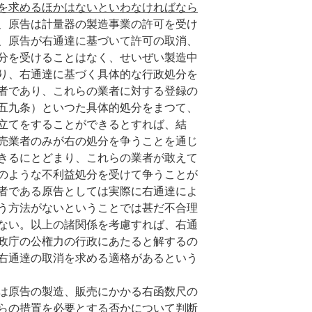
を求めるほかはないといわなければなら
、原告は計量器の製造事業の許可を受け
、原告が右通達に基づいて許可の取消、
分を受けることはなく、せいぜい製造中
り、右通達に基づく具体的な行政処分を
者であり、これらの業者に対する登録の
五九条）といつた具体的処分をまつて、
立てをすることができるとすれば、結
売業者のみが右の処分を争うことを通じ
きるにとどまり、これらの業者が敢えて
のような不利益処分を受けて争うことが
者である原告としては実際に右通達によ
う方法がないということでは甚だ不合理
ない。以上の諸関係を考慮すれば、右通
政庁の公権力の行政にあたると解するの
右通達の取消を求める適格があるという
は原告の製造、販売にかかる右函数尺の
らの措置を必要とする否かについて判断