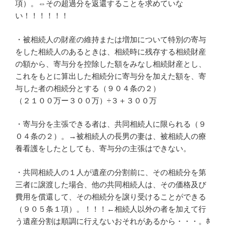
項）。⇔その超過分を返還することを求めていな
い！！！！！！
・被相続人の財産の維持または増加について特別の寄与
をした相続人のあるときは、相続時に残存する相続財産
の額から、寄与分を控除した額をみなし相続財産とし、
これをもとに算出した相続分に寄与分を加えた額を、寄
与した者の相続分とする（９０４条の２）
（２１００万ー３００万）÷３＋３００万
・寄与分を主張できる者は、共同相続人に限られる（９
０４条の２）。→被相続人の長男の妻は、被相続人の療
養看護をしたとしても、寄与分の主張はできない。
・共同相続人の１人が遺産の分割前に、その相続分を第
三者に譲渡した場合、他の共同相続人は、その価格及び
費用を償還して、その相続分を譲り受けることができる
（９０５条１項）。！！！←相続人以外の者を加えて行
う遺産分割は順調に行えないおそれがあるから・・・。ﾎ