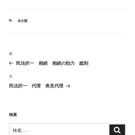
カ
未分類
テ
ゴ
リ
ー
投
過
前
稿
去
民法択一 相続 相続の効力 総則
ナ
の
ビ
投
次
次
稿
ゲ
の
民法択一 代理 表見代理
投
ー
稿
シ
ョ
検索
ン
検
検
索
索: