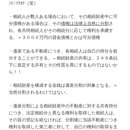
ﾝﾄﾆｿｳｶﾅ（笑）
・相続人が数人ある場合において、その相続財産中に可
分債権がある場合は、その
債権は法律上当然に分割
さ
れ、各共同相続人がその相続分に応じて権利を承継す
る。＝３０００万円の貸金債権とかは可分債権
・遺産である不動産につき、各相続人は自己の持分を処
分することができる。←相続財産の共有は、２４９条以
下に規定する共有とその性質を異にするものではないか
ら！！
・相続財産を構成する金銭は遺産分割の対象となる。＝
当然分割されるわけではない。
・遺産分割による相続財産中の不動産に対する共有持分
につき、法定相続分と異なる権利を取得した相続人は、
その旨の登記を経なければ、分割後に当該不動産につき
権利を取得した第三者に対して、自己の権利の取得を主