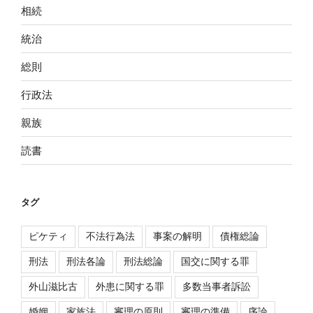
相続
統治
総則
行政法
親族
読書
タグ
ピケティ
不法行為法
事案の解明
債権総論
刑法
刑法各論
刑法総論
国交に関する罪
外山滋比古
外患に関する罪
多数当事者訴訟
婚姻
家族法
審理の原則
審理の準備
序論