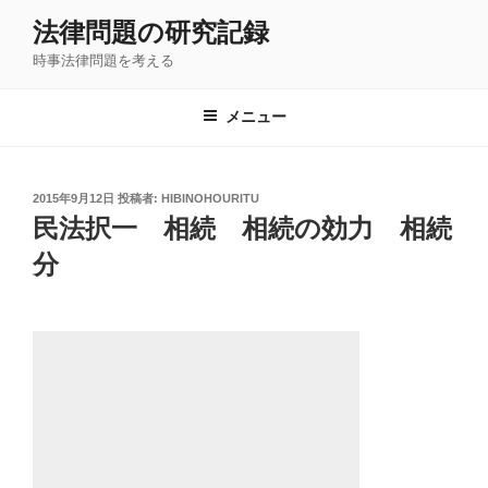
コ
法律問題の研究記録
ン
時事法律問題を考える
テ
ン
ツ
メニュー
へ
ス
キ
投
2015年9月12日
投稿者:
HIBINOHOURITU
稿
ッ
民法択一 相続 相続の効力 相続
日:
プ
分