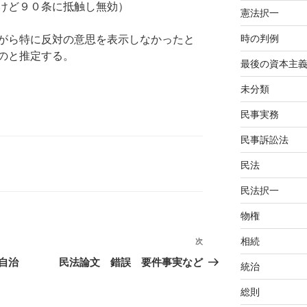
けど９０条に抵触し無効）
憲法択一
時の判例
がら特に反対の意思を表示しなかったと
のと推定する。
最後の資本主
未分類
民事実務
民事訴訟法
民法
民法択一
物権
相続
次
次
の
自治
民法論文 錯誤 要件事実など
統治
投
総則
稿