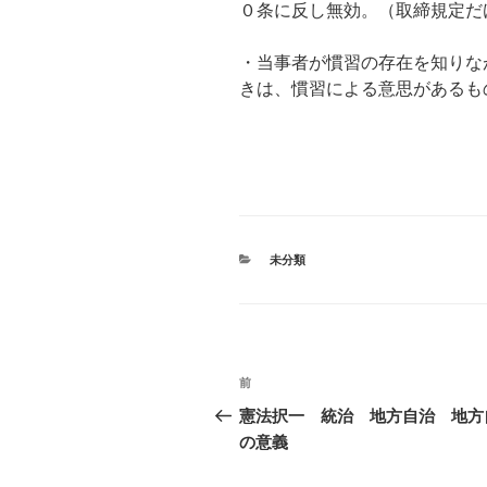
０条に反し無効。（取締規定だ
・当事者が慣習の存在を知りな
きは、慣習による意思があるも
カ
未分類
テ
ゴ
リ
ー
投
前
過
稿
去
憲法択一 統治 地方自治 地方
の
の意義
ナ
投