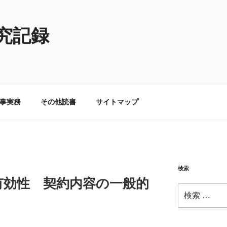
究記録
事実務
その他読書
サイトマップ
検索
有効性 契約内容の一般的
検
索: