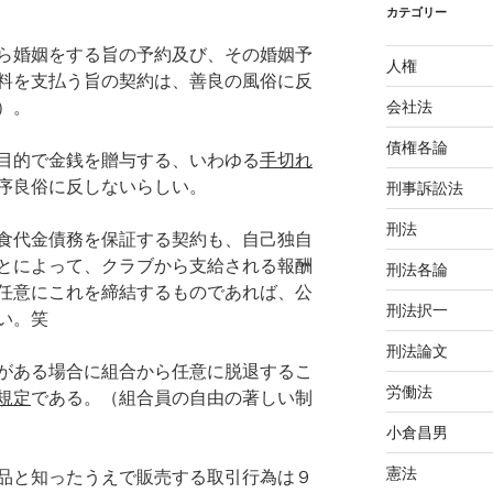
カテゴリー
ら婚姻をする旨の予約及び、その婚姻予
人権
料を支払う旨の契約は、善良の風俗に反
）。
会社法
債権各論
目的で金銭を贈与する、いわゆる
手切れ
序良俗に反しないらしい。
刑事訴訟法
刑法
食代金債務を保証する契約も、自己独自
とによって、クラブから支給される報酬
刑法各論
任意にこれを締結するものであれば、公
刑法択一
い。笑
刑法論文
がある場合に組合から任意に脱退するこ
労働法
規定
である。（組合員の自由の著しい制
小倉昌男
憲法
品と知ったうえで販売する取引行為は９