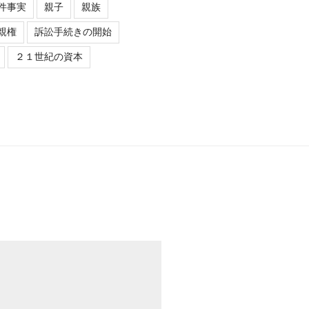
件事実
親子
親族
親権
訴訟手続きの開始
２１世紀の資本