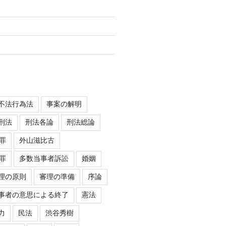
不法行為法
事案の解明
刑法
刑法各論
刑法総論
罪
外山滋比古
罪
多数当事者訴訟
婚姻
理の原則
審理の準備
序論
事者の意思による終了
憲法
力
民法
渋谷秀樹