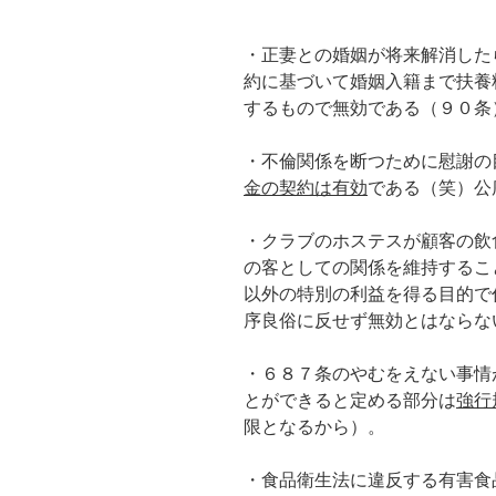
・正妻との婚姻が将来解消した
約に基づいて婚姻入籍まで扶養
するもので無効である（９０条
・不倫関係を断つために慰謝の
金の契約は有効
である（笑）公
・クラブのホステスが顧客の飲
の客としての関係を維持するこ
以外の特別の利益を得る目的で
序良俗に反せず無効とはならな
・６８７条のやむをえない事情
とができると定める部分は
強行
限となるから）。
・食品衛生法に違反する有害食