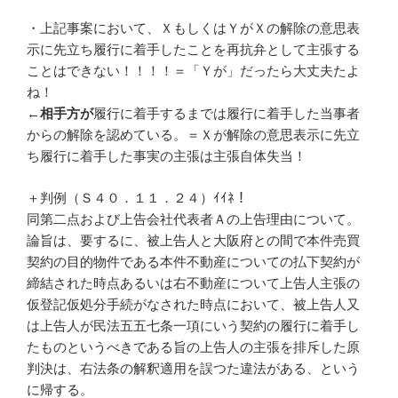
・上記事案において、ＸもしくはＹがＸの解除の意思表
示に先立ち履行に着手したことを再抗弁として主張する
ことはできない！！！！＝「Ｙが」だったら大丈夫たよ
ね！
←
相手方が
履行に着手するまでは履行に着手した当事者
からの解除を認めている。＝Ｘが解除の意思表示に先立
ち履行に着手した事実の主張は主張自体失当！
＋判例（Ｓ４０．１１．２４）ｲｲﾈ！
同第二点および上告会社代表者Ａの上告理由について。
論旨は、要するに、被上告人と大阪府との間で本件売買
契約の目的物件である本件不動産についての払下契約が
締結された時点あるいは右不動産について上告人主張の
仮登記仮処分手続がなされた時点において、被上告人又
は上告人が民法五五七条一項にいう契約の履行に着手し
たものというべきである旨の上告人の主張を排斥した原
判決は、右法条の解釈適用を誤つた違法がある、という
に帰する。