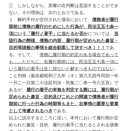
三 しかしながら、原審の右判断は是認することができ
ない。その理由は、次のとおりである。
１ 解約手付が交付された場合において、
債務者が履行
期前に債務の履行のためにした行為が、民法五五七条一
項にいう「履行ノ著手」に当たるか否か
については、
当
該行為の態様、債務の内容、履行期が定められた趣旨・
目的等諸般の事情を総合勘案して決すべき！！！
であ
る。そして、「
債務に履行期の約定がある場合であって
も……ただちに、右履行期前には、民法五五七条一項に
いう履行の着手は生じ得ないと解すべきものではない
」
こと判例（最高裁昭和三九年（オ）第六九四号同四一年
一月二一日第二小法廷判決・民集二〇巻一号六五頁）で
あるが、
履行の着手の有無を判定する際には、履行期が
定められた趣旨・目的及びこれとの関連で債務者が履行
期前に行った行為の時期等もまた、右事情の重要な要素
として考慮されるべき
である。
以上に説示するところに従い、本件において履行期が定
められた趣旨・目的、履行の着手に当たるとされる債務