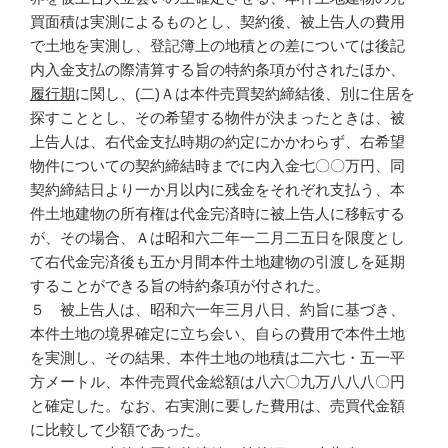
買面積は実測によるものとし、契約後、被上告人の費用
で土地を実測し、登記簿上の地積との差については後記
内入金支払の際清算する旨の特約条項が付されたほか、
履行期
に関し、(二)Ａは本件売買契約締結後、別に住居を
探すこととし、その希望する物件が決まったときは、被
上告人は、右代金支払時期の約定にかかわらず、右希望
物件についての契約締結時までに内入金七〇〇万円、同
契約締結日より一か月以内に残金をそれぞれ支払う、本
件土地建物の所有権は代金完済時に被上告人に移転する
が、その場合、Ａは昭和六二年一二月二五日を限度とし
て右代金完済後も五か月間本件土地建物の引渡しを延期
することができる旨の特約条項が付された。
５ 被上告人は、昭和六一年三月八日、約旨に基づき、
本件土地の境界確定に立ち会い、自らの費用で本件土地
を実測し、その結果、本件土地の地積は二六七・五一平
方メートル、本件売買代金総額は八六〇九万八八八〇円
と確定した。なお、右実測に要した費用は、売買代金額
に比較して少額であった。