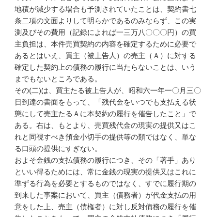
地積が減少する場合も予測されていたことは、契約書七
条二項の文面よりして明らかであるのみならず、この実
測及びその費用（記録によれば一三万八〇〇〇円）の買
主負担は、本件売買契約の内容を確定するために必要で
あるとはいえ、買主（被上告人）の売主（Ａ）に対する
確定した契約上の債務の履行に当たらないことは、いう
までもないところである。
その(二)は、買主たる被上告人が、昭和六一年一〇月三〇
日到達の書面をもって、「残代金をいつでも支払える状
態にして売主たるＡに本契約の履行を催告したこと」で
ある。右は、もとより、売買残代金の現実の提供又はこ
れと同視すべき預金小切手の提供等の類ではなく、単な
る口頭の提供にすぎない。
およそ金銭の支払債務の履行につき、その「著手」あり
といい得るためには、常に金銭の現実の提供又はこれに
準ずる行為を必要とするものではなく、すでに履行期の
到来した事案において、買主（債務者）が代金支払の用
意をした上、売主（債権者）に対し反対債務の履行を催