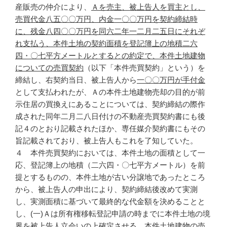
産販売の仲介により、
Ａを売主、被上告人を買主とし、
売買代金八五〇〇万円、内金一〇〇万円を契約締結時
に、残金八四〇〇万円を同六二年一二月二五日にそれぞ
れ支払う、本件土地の契約面積を登記簿上の地積二六
四・〇七平方メートルとするとの約定で、本件土地建物
についての売買契約
（以下「本件売買契約」という）を
締結し、右契約当日、被上告人から
一〇〇万円が手付金
として支払われたが、Ａの本件土地建物売却の目的が前
示住居の買換えにあることについては、契約締結の際作
成された同年二月二八日付けの不動産売買契約書にも後
記４のとおり記載されたほか、専任媒介契約書にもその
旨記載されており、被上告人もこれを了知していた。
４ 本件売買契約においては、本件土地の面積として一
応、登記簿上の地積（二六四・〇七平方メートル）を前
提とするものの、本件土地が古い分譲地であったところ
から、被上告人の申出により、契約締結後改めて実測
し、実測面積に基づいて最終的な代金額を決めることと
し、(一)Ａは所有権移転登記申請の時までに本件土地の境
界を被上告人立会いの上確定させる、本件土地建物の売