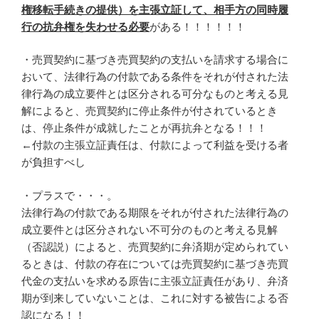
権移転手続きの提供）を主張立証して、相手方の同時履
行の抗弁権を失わせる必要
がある！！！！！！
・売買契約に基づき売買契約の支払いを請求する場合に
おいて、法律行為の付款である条件をそれが付された法
律行為の成立要件とは区分される可分なものと考える見
解によると、売買契約に停止条件が付されているとき
は、停止条件が成就したことが再抗弁となる！！！
←付款の主張立証責任は、付款によって利益を受ける者
が負担すべし
・プラスで・・・。
法律行為の付款である期限をそれが付された法律行為の
成立要件とは区分されない不可分のものと考える見解
（否認説）によると、売買契約に弁済期が定められてい
るときは、付款の存在については売買契約に基づき売買
代金の支払いを求める原告に主張立証責任があり、弁済
期が到来していないことは、これに対する被告による否
認になる！！