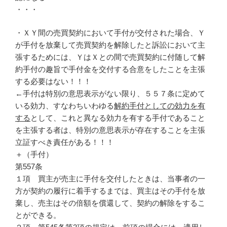
・・・
・ＸＹ間の売買契約において手付が交付された場合、Ｙ
が手付を放棄して売買契約を解除したと訴訟において主
張するためには、ＹはＸとの間で売買契約に付随して解
約手付の趣旨で手付金を交付する合意をしたことを主張
する必要はない！！！
←手付は特別の意思表示がない限り、５５７条に定めて
いる効力、すなわちいわゆる
解約手付としての効力を有
する
として、これと異なる効力を有する手付であること
を主張する者は、特別の意思表示が存在することを主張
立証すべき責任がある！！！
＋（手付）
第557条
１項 買主が売主に手付を交付したときは、当事者の一
方が契約の履行に着手するまでは、買主はその手付を放
棄し、売主はその倍額を償還して、契約の解除をするこ
とができる。