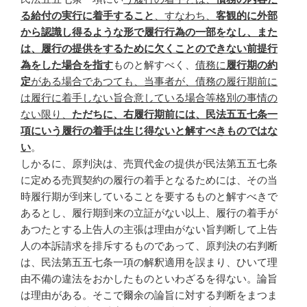
る給付の実行に着手すること
、すなわち、
客観的に外部
から認識し得るような形で履行行為の一部をなし、また
は、履行の提供をするために欠くことのできない前提行
為をした場合を指す
ものと解すべく、
債務に
履行期の約
定
がある場合であつても、当事者が、債務の履行期前に
は履行に着手しない旨合意している場合等格別の事情の
ない限り、
ただちに、右履行期前には、民法五五七条一
項にいう履行の着手は生じ得ないと解すべきものではな
い
。
しかるに、原判決は、売買代金の提供が民法第五五七条
に定める売買契約の履行の着手となるためには、その当
時履行期が到来していることを要するものと解すべきで
あるとし、履行期到来の立証がない以上、履行の着手が
あつたとする上告人の主張は理由がない旨判断して上告
人の本訴請求を排斥するものであって、原判決の右判断
は、民法第五五七条一項の解釈適用を誤まり、ひいて理
由不備の違法をおかしたものといわざるを得ない。論旨
は理由がある。そこで爾余の論旨に対する判断をまつま