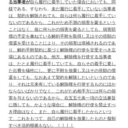
る当事者が
自ら履行に着手していた場合においても、同
様
である。すなわち、
未だ履行に着手していない当事者
は、契約を解除されても、自らは何ら履行に着手してい
ないのであるから、これがため不測の損害を蒙るという
ことはなく、仮に何らかの損害を蒙るとしても、損害賠
償の予定を兼ねている解約手附を取得し又はその倍額の
償還を受けることにより、その損害は填補されるのであ
り、解約手附契約に基づく解除権の行使を甘受すべき立
場にあるものである。他方、解除権を行使する当事者
は、たとえ履行に着手していても、自らその着手に要し
た出費を犠牲にし、更に手附を放棄し又はその倍額の償
還をしても、なおあえて契約を解除したいというのであ
り、それは元来有している解除権を行使するものにほか
ならないばかりでなく、これがため相手方には何らの損
害を与えないのであるから、右五五七条一項の立法趣旨
に徴しても、かような場合に、解除権の行使を禁止すべ
き理由はなく、また、自ら履行に着手したからといつ
て、これをもつて、自己の解除権を放棄したものと擬制
すべき法的根拠もない。 ！！！！