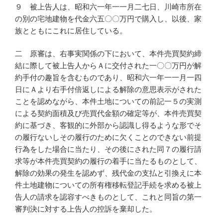
９ 被上告人は、昭和六一年一一月二七日、川崎市所在
の別の宅地建物を代金六五〇〇万円で購入し、以後、家
族とともにこれに居住している。
二 原審は、右事実関係の下において、本件売買契約締
結に際して被上告人からＡに交付された一〇〇万円が解
約手付の趣旨を含むものであり、昭和六一年一一月一四
日にＡより右手付倍返しによる解除の意思表示がされた
ことを認めながら、本件土地についての前記一５の実測
による契約面積及び売買代金額の確定等が、本件売買契
約に基づき、客観的に外部から認識し得るような形でそ
の履行ないしその履行のために欠くことのできない前提
行為をした場合に当たり、その後にされた同７の履行請
求等が本件売買契約の履行の着手に当たるものとして、
解除の効果の発生を認めず、残代金の支払と引換えに本
件土地建物についての所有権移転登記手続を求める被上
告人の請求を認容すべきものとして、これと同旨の第一
審判決に対する上告人の控訴を棄却した。