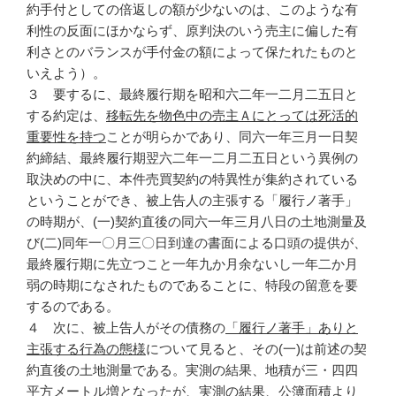
約手付としての倍返しの額が少ないのは、このような有
利性の反面にほかならず、原判決のいう売主に偏した有
利さとのバランスが手付金の額によって保たれたものと
いえよう）。
３ 要するに、最終履行期を昭和六二年一二月二五日と
する約定は、
移転先を物色中の売主Ａにとっては死活的
重要性を持つ
ことが明らかであり、同六一年三月一日契
約締結、最終履行期翌六二年一二月二五日という異例の
取決めの中に、本件売買契約の特異性が集約されている
ということができ、被上告人の主張する「履行ノ著手」
の時期が、(一)契約直後の同六一年三月八日の土地測量及
び(二)同年一〇月三〇日到達の書面による口頭の提供が、
最終履行期に先立つこと一年九か月余ないし一年二か月
弱の時期になされたものであることに、特段の留意を要
するのである。
４ 次に、被上告人がその債務の
「履行ノ著手」ありと
主張する行為の態様
について見ると、その(一)は前述の契
約直後の土地測量である。実測の結果、地積が三・四四
平方メートル増となったが、実測の結果、公簿面積より