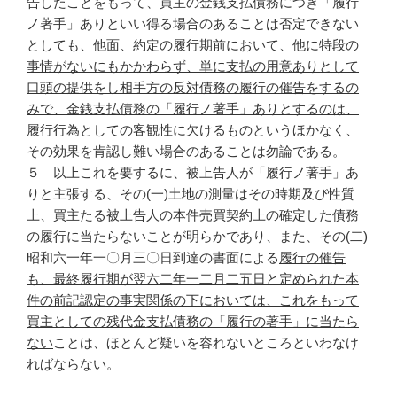
告したことをもって、買主の金銭支払債務につき「履行
ノ著手」ありといい得る場合のあることは否定できない
としても、他面、
約定の履行期前において、他に特段の
事情がないにもかかわらず、単に支払の用意ありとして
口頭の提供をし相手方の反対債務の履行の催告をするの
みで、金銭支払債務の「履行ノ著手」ありとするのは、
履行行為としての客観性に欠ける
ものというほかなく、
その効果を肯認し難い場合のあることは勿論である。
５ 以上これを要するに、被上告人が「履行ノ著手」あ
りと主張する、その(一)土地の測量はその時期及び性質
上、買主たる被上告人の本件売買契約上の確定した債務
の履行に当たらないことが明らかであり、また、その(二)
昭和六一年一〇月三〇日到達の書面による
履行の催告
も、最終履行期が翌六二年一二月二五日と定められた本
件の前記認定の事実関係の下においては、これをもって
買主としての残代金支払債務の「履行の著手」に当たら
ない
ことは、ほとんど疑いを容れないところといわなけ
ればならない。