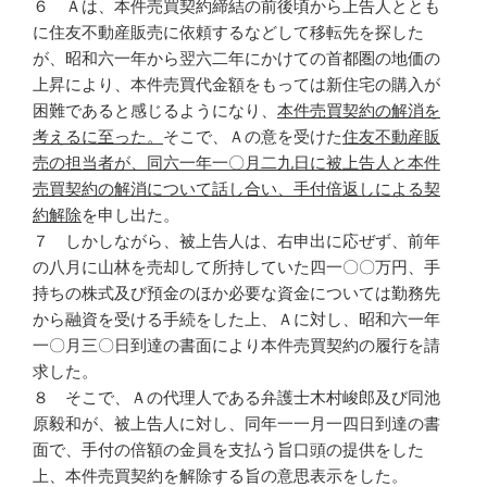
６ Ａは、本件売買契約締結の前後頃から上告人ととも
に住友不動産販売に依頼するなどして移転先を探した
が、昭和六一年から翌六二年にかけての首都圏の地価の
上昇により、本件売買代金額をもっては新住宅の購入が
困難であると感じるようになり、
本件売買契約の解消を
考えるに至った。
そこで、Ａの意を受けた
住友不動産販
売の担当者が、同六一年一〇月二九日に被上告人と本件
売買契約の解消について話し合い、手付倍返しによる契
約解除
を申し出た。
７ しかしながら、被上告人は、右申出に応ぜず、前年
の八月に山林を売却して所持していた四一〇〇万円、手
持ちの株式及び預金のほか必要な資金については勤務先
から融資を受ける手続をした上、Ａに対し、昭和六一年
一〇月三〇日到達の書面により本件売買契約の履行を請
求した。
８ そこで、Ａの代理人である弁護士木村峻郎及び同池
原毅和が、被上告人に対し、同年一一月一四日到達の書
面で、手付の倍額の金員を支払う旨口頭の提供をした
上、本件売買契約を解除する旨の意思表示をした。