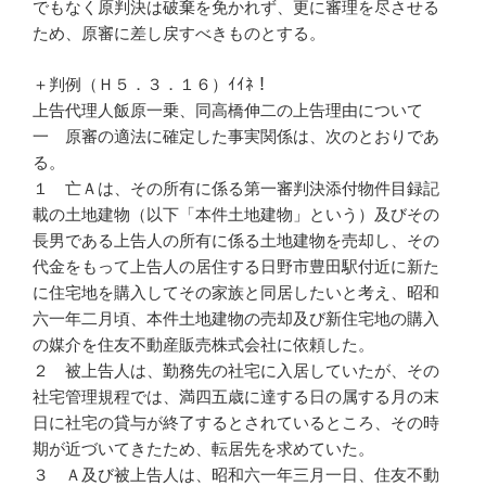
でもなく原判決は破棄を免かれず、更に審理を尽させる
ため、原審に差し戻すべきものとする。
＋判例（Ｈ５．３．１６）ｲｲﾈ！
上告代理人飯原一乗、同高橋伸二の上告理由について
一 原審の適法に確定した事実関係は、次のとおりであ
る。
１ 亡Ａは、その所有に係る第一審判決添付物件目録記
載の土地建物（以下「本件土地建物」という）及びその
長男である上告人の所有に係る土地建物を売却し、その
代金をもって上告人の居住する日野市豊田駅付近に新た
に住宅地を購入してその家族と同居したいと考え、昭和
六一年二月頃、本件土地建物の売却及び新住宅地の購入
の媒介を住友不動産販売株式会社に依頼した。
２ 被上告人は、勤務先の社宅に入居していたが、その
社宅管理規程では、満四五歳に達する日の属する月の末
日に社宅の貸与が終了するとされているところ、その時
期が近づいてきたため、転居先を求めていた。
３ Ａ及び被上告人は、昭和六一年三月一日、住友不動