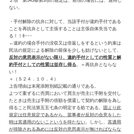
２項 第545条第3項の規定は、前項の場合には、適用し
ない。
・手付解除の抗弁に対して、当該手付が違約手付である
ことを再抗弁として主張することは主張自体失当であ
る！！ﾎｰｰｰ
←違約の場合手付の没収又は倍返しをするという約束は
民法の規定による解除の留保を少しも妨げないとして、
反対の意思表示がない限り、違約手付としての性質と解
約手付としての性質は並存し得る
。＝再抗弁とならな
い！
＋（Ｓ２４．１０．４）
上告理由は末尾添附別紙記載の通りである。
よつて案ずるに売買において買主が売主に手附を交付し
たときは売主は手附の倍額を償還して契約の解除を為し
得ること民法第五五七条の明定する処である。
固より此
規定は任意規定であるから、當事者が反対の合意をした
時は其適用のないこというを待たない
。しかし、
其適用
が排除される為めには反対の意思表示が無ければならな