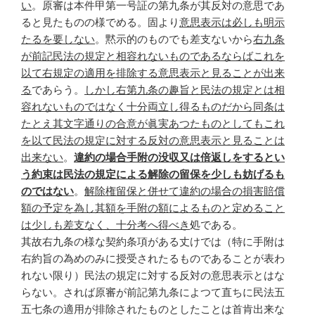
い
。原審は本件甲第一号証の第九条が其反対の意思であ
ると見たものの様でめる。固より
意思表示は必しも明示
たるを要しない
。黙示的のものでも差支ないから
右九条
が前記民法の規定と相容れないものであるならばこれを
以て右規定の適用を排除する意思表示と見ることが出来
る
であらう。
しかし右第九条の趣旨と民法の規定とは相
容れないものではなく十分両立し得るものだから同条は
たとえ其文字通りの合意が眞実あつたものとしてもこれ
を以て民法の規定に対する反対の意思表示と見ることは
出来ない
。
違約の場合手附の没収又は倍返しをするとい
う約束は民法の規定による解除の留保を少しも妨げるも
のではない
。
解除権留保と併せて違約の場合の損害賠償
額の予定を為し其額を手附の額によるものと定めること
は少しも差支なく、十分考へ得べき
処である。
其故右九条の様な契約条項がある丈けでは（特に手附は
右約旨の為めのみに授受されたるものであることが表わ
れない限り）民法の規定に対する反対の意思表示とはな
らない。されば原審が前記第九条によつて直ちに民法五
五七条の適用が排除されたものとしたことは首肯出来な