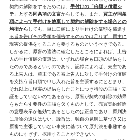
契約の解除をするためには、
手付けの「倍額ヲ償還シ
テ」とする同条項の文言
からしても、また、
買主が同条
項によって手付けを放棄して契約の解除をする場合との
均衡から
しても、
単に口頭により手付けの倍額を償還す
る旨を告げその受領を催告するのみでは足りず、買主に
現実の提供をすることを要するものというべきである。
しかるに、原審の適法に確定したところによれば、上告
人の手付倍額の償還は、いずれの場合も口頭の提供をし
たのみであるというのであり、記録によれば、売主であ
る上告人は、買主である被上告人に対して手付けの倍額
を支払う旨口頭で申し入れた旨を主張するにとどまり、
それ以上に現実の提供をしたことにつき特段の主張・立
証をしていないのであるから、原審が契約の解除の効果
をもたらす要件の主張を欠くものとして、売買契約解除
の意思表示が無効であるとしたのは正当であり、原判決
に所論の違法はない。論旨は、独自の見解に基づき又は
原審で主張していない事実に基づいて原判決を非難する
ものにすぎず、採用することができない。