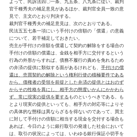
よって、民訴法四〇一条、九五条、八九条に従い、裁判
官千種秀夫の補足意見があるほか、裁判官全員一致の意
見で、主文のとおり判決する。
裁判官千種秀夫の補足意見は、次のとおりである。
民法五五七条一項にいう手付けの倍額の「償還」の意義
について、若干補足しておきたい。
売主が手付けの倍額を償還して契約の解除をする場合の
手付けの倍額の償還は、金銭を相手方に交付するという
行為の外形からすれば、債務不履行の責めを免れるため
の弁済の提供に類似する面があるけれども、
手付けの償
還は、売買契約の解除という権利行使の積極要件である
から、債権者の受領を前提とした弁済の提供とはおのず
からその性格を異にし、相手方の態度いかんにかかわら
ず、常に現実の提供を要する
ものというべきである。も
とより現実の提供といっても、相手方の対応等によりそ
の具体的な態様は異ならざるを得ないのであって、買主
に対して手付けの倍額に相当する現金を交付する場合も
あれば、今日のように銀行取引の発達した社会において
は、取引の状況によっては、いわゆる銀行保証小切手を