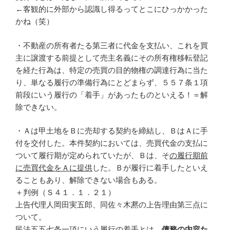
←客観的に外部から認識し得るってとこにひっかかった
かね（笑）
・不動産の所有者たる第三者に代金を支払い、これを買
主に譲渡する前提として売主名義にその所有権移転登記
を経た行為は、特定の売買の目的物権の調達行為に当た
り、単なる履行の準備行為にとどまらず、５５７条１項
前段にいう履行の「着手」があったものといえる！＝解
除できない。
・Ａは甲土地をＢに売却する契約を締結し、ＢはＡに手
付を交付した。本件契約においては、売買代金の支払に
ついて履行期が定められていたが、Ｂは、そ
の履行期前
に売買代金をＡに提供
した。Ｂが履行に着手したといえ
ることもあり、解除できない場合もある。
＋判例（Ｓ４１．１．２１）
上告代理人岡田実五郎、同佐々木凞の上告理由第三点に
ついて。
民法五五七条一項にい
う履行の着手とは、
債務の内容た