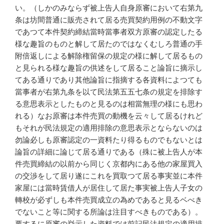
い。（しかのみならず被上告人自身原審において右第九
条は坊間普通に販売されて居る売買契約用例の不動文字
であつて本件契約締結當時當事者双方原審の認定したる
様な趣旨のものと解して居たのではなくむしろ普通の手
附倍返しによる解除権留保の規定の様に解して居るもの
と見られる様な趣旨の供述をして居ること論旨に摘示し
てある通りであり其他論旨に指摘する各資料によつても
當事者が右第九条を以て民法第五五七条の規定を排除す
る意思表示としたものと見るのは相當無理の様にも思わ
れる）なお原審は本件売買の動機を云々して居るけれど
もそれが民法規定の適用排除の意思表示とならないのは
勿論必しも原審認定の一資料たり得るものでもないとは
論旨の詳細に論じて居る通りである（殊に被上告人が本
件売買締結の以前から同じく京都内にある他の家屋買入
の交渉をして居り遂にこれを買取つて居る事実並に本件
家屋には當時賃借人が居住して居た事実被上告人子女の
轉校が必ずしも本件売買成立の為めであると見るベべき
でないこと等に関する所論は注目すべきものである）。
要するに原審の挙示した資料では前記民法規定の適用排