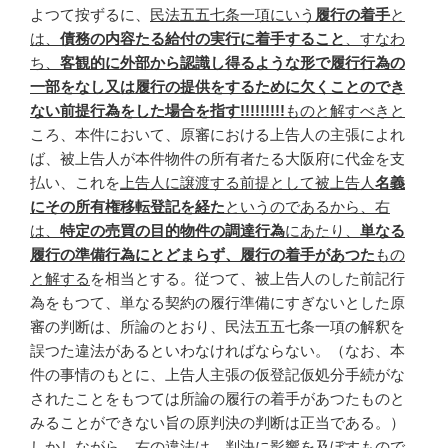
よつて按ずるに、
民法五五七条一項にいう
履行の着手
と
は、
債務の内容たる給付の実行に着手すること
、すなわ
ち、
客観的に外部から認識し得るような形で履行行為の
一部をなし又は履行の提供をするために欠くことのでき
ない前提行為をした場合を指す!!!!!!!!!
ものと解すべきと
ころ、本件において、原審における上告人の主張によれ
ば、被上告人が本件物件の所有者たる大阪府に代金を支
払い、これを
上告人に譲渡する前提として被上告人
名義
にその所有権移転登記を経た
というのであるから、右
は、
特定の売買の目的物件の調達行為
にあたり、
単なる
履行の準備行為にとどまらず、履行の着手があつた
もの
と解する
を相当とする。従つて、被上告人のした前記行
為をもつて、単なる契約の履行準備にすぎないとした原
審の判断は、所論のとおり、民法五五七条一項の解釈を
誤つた違法があるといわなければならない。（なお、本
件の事情のもとに、上告人主張の仮登記仮処分手続がな
されたことをもつては所論の履行の着手があつたものと
みることができない旨の原判決の判断は正当である。）
しかしながら、右の違法は、判決に影響を及ぼすもので