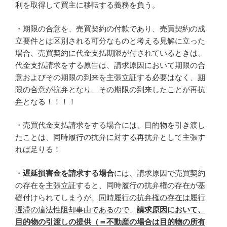
利を取得して買主に移転する義務を負う。
・期限の合意を、売買契約の付款であり、売買契約の成
立要件とは区別される可分なものと考える見解に立った
場合、売買契約に代金支払期限が付されているときは、
代金支払請求をする原告は、請求原因において期限の合
意およびその期限の到来を主張立証する必要はなく、
期
限の合意が抗弁となり、その期限の到来したことが再抗
弁
となる！！！！
・売買代金支払請求をする場合には、目的物を引き渡し
たことは、同時履行の抗弁に対する再抗弁として主張す
れば足りる！
・
遅延損害金を請求する場合
には、請求原因で売買契約
の存在を主張立証すると、同時履行の抗弁権の存在が基
礎付けられてしまうが、
同時履行の抗弁権の存在は履行
遅滞の違法性阻却事由であるので
、
請求原因において、
目的物の引渡しの提供（＝不動産の場合は目的物の所有