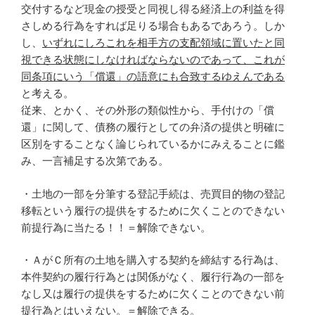
交付するなど現金の授受と同視し得る経済上の利益を得
さしめる行為をすれば足りる場合もあるであろう。しか
し、
いずれにしろこれを相手方の支配領域に置いたと同
視できる状態にしなければならないのであって、これが
同条項にいう「償還」の語意にも合致するゆえんである
と考える。
従来、とかく、その外形の類似性から、手付けの「償
還」に関して、債務の履行としての弁済の提供と明確に
区別をすることなく論じられているかにみえることに鑑
み、一言補足する次第である。
・土地の一部を分筆する登記手続は、売買目的物の登記
移転という履行の提供をするために欠くことのできない
前提行為に当たる！！＝解除できない。
・ＡがＣ所有の土地を購入する契約を締結する行為は、
本件契約の履行行為とは関係がなく、履行行為の一部を
なし又は履行の提供をするために欠くことのできない前
提行為とはいえない。＝解除できる。