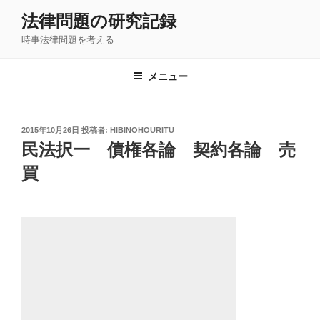
コ
法律問題の研究記録
ン
時事法律問題を考える
テ
ン
ツ
メニュー
へ
ス
キ
投
2015年10月26日
投稿者:
HIBINOHOURITU
稿
ッ
民法択一 債権各論 契約各論 売
日:
プ
買