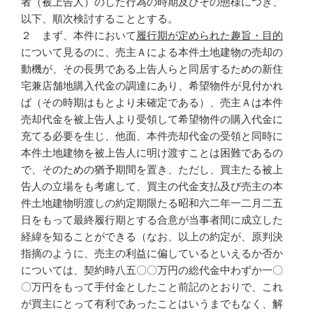
者（被上告人）のした行為の時期及びその態様につき、
以下、順次検討することとする。
２ まず、本件において
履行期が定められた趣旨・目的
について見るのに、売主Ａによる本件土地建物の売却の
動機が、その長男である上告人らと同居するための新住
宅兼店舗地購入代金の調達にあり、希望物件が見付かれ
ば（その時期はもとより未確定である）、売主Ａは本件
売却代金を被上告人より受領して希望物件の購入代金に
充てる必要を生じ、他面、本件売却代金の受領と同時に
本件土地建物を被上告人に明け渡すことは困難であるの
で、そのための猶予期間を置き、ただし、買主たる被上
告人の立場をも考慮して、買主の代金支払及び売主の本
件土地建物明渡しの約定期限たる昭和六二年一二月二五
日をもって最終履行期とする合意が当事者間に成立した
経緯を知ることができる（なお、以上の約定が、原判決
指摘のように、売主の利益に偏しているといえるか否か
については、契約時八五〇〇万円の総代金中わずか一〇
〇万円をもって手付金としたこと前記のとおりで、これ
が買主にとって有利であったことはいうまでもなく、解