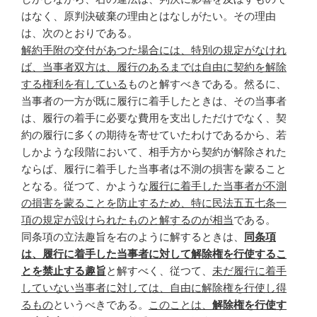
はなく、原判決破棄の理由とはなしがたい。その理由
は、次のとおりである。
解約手附の交付があつた場合には、特別の規定がなけれ
ば、当事者双方は、履行のあるまでは自由に契約を解除
する権利を有している
ものと解すべきである。然るに、
当事者の一方が既に履行に着手したときは、その当事者
は、履行の着手に必要な費用を支出しただけでなく、契
約の履行に多くの期待を寄せていたわけであるから、若
しかような段階において、相手方から契約が解除された
ならば、履行に着手した当事者は不測の損害を蒙ること
となる。従つて、かような
履行に着手した当事者が不測
の損害を蒙ることを防止するため、特に民法五五七条一
項の規定が設けられたものと解するのが相当
である。
同条項の立法趣旨を右のように解するときは、
同条項
は、履行に着手した当事者に対して解除権を行使するこ
とを禁止する趣旨
と解すべく、従つて、
未だ履行に着手
していない当事者に対しては、自由に解除権を行使し得
るもの
というべきである。
このことは、
解除権を行使す