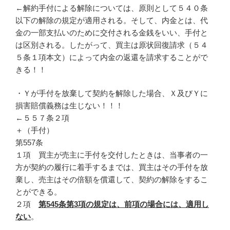
←解約手付による解除については、原則として５４０条
以下の解除の規定が適用される。そして、内金とは、代
金の一部支払いのために交付される金銭をいい、手付と
は区別される。したがって、買主は原状回復請求（５４
５条１項本文）によって内金の返還を請求することがで
きる！！
・Ｙが手付を放棄して契約を解除した場合、Ｘ及びＹに
損害賠償義務は生じない！！！
←５５７条２項
＋（手付）
第557条
１項 買主が売主に手付を交付したときは、当事者の一
方が契約の履行に着手するまでは、買主はその手付を放
棄し、売主はその倍額を償還して、契約の解除をするこ
とができる。
２項
第545条第3項の規定は、前項の場合には、適用し
ない
。