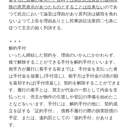
除の意思表示があつたものとすることは出来ない
のであ
つて此点において論旨は理由があり原判決は破毀を免れ
ないよつて上告を理由ありとし民事訴訟法第四〇七条に
従つて主文の如く判決する。
＋＋＋
解約手付
いったん締結した契約を、理由のいかんにかかわらず、
後で解除することができる手付を解約手付といいます。
相手方が履行に着手する前までは、手付金を支払った者
は手付金を放棄し(手付流し)、相手方は手付金の2倍の額
を返却すれば(手付倍返し)、契約を解除することができま
す。履行の着手とは、買主が代金の一部として内金を支
払ったり、売主が物件の引渡しや登記の準備を始めたこ
となどをいいます。手付には、解約手付の他に、契約成
立を証する「証約手付」、債務不履行の際の損害賠償の
予定、または、違約罰としての「違約手付」がありま
す。