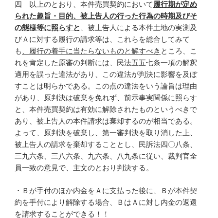
四 以上のとおり、本件売買契約において
履行期が定め
られた趣旨・目的、被上告人の行った行為の時期及びそ
の態様等に照らすと
、被上告人による本件土地の実測及
びＡに対する履行の請求等は、これらを総合してみて
も
、履行の着手に当たらないものと解すべき
ところ、こ
れを肯定した原審の判断には、民法五五七条一項の解釈
適用を誤った違法があり、この違法が判決に影響を及ぼ
すことは明らかである。この点の違法をいう論旨は理由
があり、原判決は破棄を免れず、前示事実関係に照らす
と、本件売買契約は有効に解除されたものというべきで
あり、被上告人の本件請求は棄却するのが相当である。
よって、原判決を破棄し、第一審判決を取り消した上、
被上告人の請求を棄却することとし、民訴法四〇八条、
三九六条、三八六条、九六条、八九条に従い、裁判官全
員一致の意見で、主文のとおり判決する。
・Ｂが手付のほか内金をＡに支払った後に、Ｂが本件契
約を手付により解除する場合、ＢはＡに対し内金の返還
を請求することができる！！