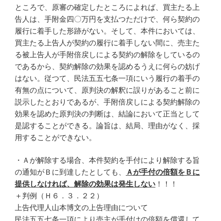
ところで、原審の確定したところによれば、買主たる上
告人は、手附金四〇万円を支払つただけで、何ら契約の
履行に着手した形跡がない。そして、本件においては、
買主たる上告人が契約の履行に着手しない間に、売主た
る被上告人が手附倍戻しによる契約の解除をしているの
であるから、契約解除の効果を認めるうえに何らの妨げ
はない。従つて、民法五五七条一項にいう履行の着手の
有無の点について、原判決の解釈に誤りがあること前に
説示したとおりであるが、手附倍戻しによる契約解除の
効果を認めた原判決の判断は、結論において正当として
是認することができる。論旨は、結局、理由がなく、採
用することができない。
・Ａが解除する場合、本件契約を手付により解除する旨
の通知がＢに到達したとしても、
Ａが手付の倍額をＢに
提供しなければ、解除の効果は発生しない
！！！
＋判例（Ｈ６．３．２２）
上告代理人山本博文の上告理由について
民法五五七条一項により売主が手付けの倍額を償還して