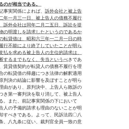
るのが相当である。
記事実関係によれば、
訴外会社と被上告
二年一月三一日、被上告人の債務不履行
、訴外会社は同年二月二五日、訴訟を提
物の明渡しを請求したというのであるか
の転貸借は、昭和六三年一二月一日の時
履行不能により終了していたことが明ら
支払を求める被上告人の主位的請求は、
断するまでもなく、失当というべ
きであ
、賃貸借契約が転貸人の債務不履行を理
合の転貸借の帰趨につき法律の解釈適用
原判決の結論に影響を及ぼすことが明ら
理由があり、原判決中、上告人ら敗訴の
つき第一審判決を取り消して、被上告人
る。また、前記事実関係の下において
告人の予備的請求も理由のないことが明
却すべきである。よって、民訴法四〇八
条、八九条に従い、裁判官全員一致の意