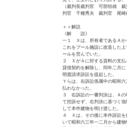
（裁判長裁判官 可部恒雄 裁
判官 千種秀夫 裁判官 尾崎
＋＋解説
《解 説》
一１ Ｘは、所有者であるＡか
これをプール施設に改造した上
ールを営んでいた。
２ ＸがＡに対する賃料の支払
貸借契約を解除し、同年二月に
明渡請求訴訟を提起した。
Ｙらは、右訴訟係属中の昭和六
払わなかった。
３ 右訴訟の一審判決は、Ａの
て控訴せず、右判決に基づく強
して本件建物を明け渡した。
４ Ｘは、その後に本件訴訟を
いて昭和六三年一二月から建物