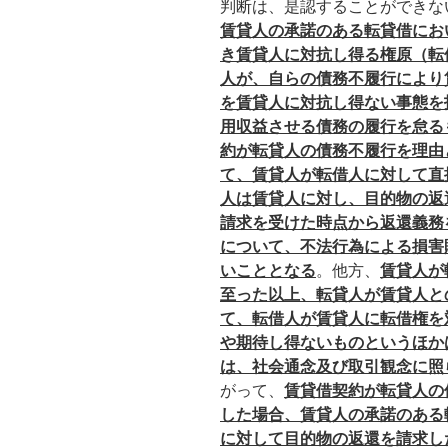
判断は、是認することができな
賃貸人の承諾のある転貸借にお
き賃貸人に対抗し得る権原（転
人が、自らの債務不履行により
を賃貸人に対抗し得ない事態を
用収益させる債務の履行を怠る
約が転貸人の債務不履行を理由
て、賃貸人が転借人に対して直
人は賃貸人に対し、目的物の返
請求を受けた時点から返還義務
について、不法行為による損害
いこととなる
。他方、
賃貸人が
至った以上、転貸人が賃貸人と
て、転借人が賃貸人に転借権を
や期待し得ないものというほか
は、社会通念及び取引観念に照
がって、
賃貸借契約が転貸人の
した場合、賃貸人の承諾のある
に対して目的物の返還を請求し