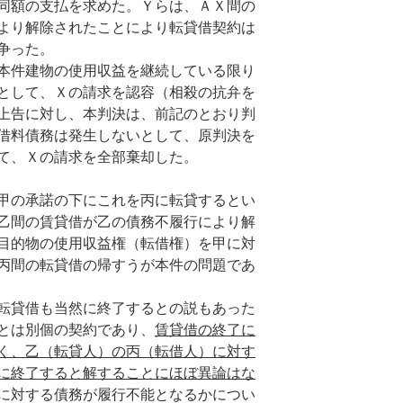
同額の支払を求めた。Ｙらは、ＡＸ間の
より解除されたことにより転貸借契約は
争った。
本件建物の使用収益を継続している限り
として、Ｘの請求を認容（相殺の抗弁を
上告に対し、本判決は、前記のとおり判
借料債務は発生しないとして、原判決を
て、Ｘの請求を全部棄却した。
甲の承諾の下にこれを丙に転貸するとい
乙間の賃貸借が乙の債務不履行により解
目的物の使用収益権（転借権）を甲に対
丙間の転貸借の帰すうが本件の問題であ
転貸借も当然に終了するとの説もあった
とは別個の契約であり、
賃貸借の終了に
く、乙（転貸人）の丙（転借人）に対す
に終了すると解することにほぼ異論はな
に対する債務が履行不能となるかについ