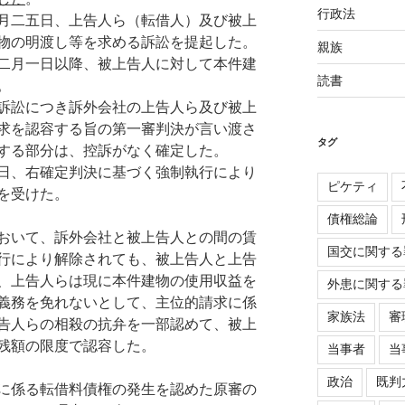
行政法
月二五日、上告人ら（転借人）及び被上
物の明渡し等を求める訴訟を提起した。
親族
二月一日以降、被上告人に対して本件建
読書
。
訴訟につき訴外会社の上告人ら及び被上
求を認容する旨の第一審判決が言い渡さ
タグ
する部分は、控訴がなく確定した。
日、右確定判決に基づく強制執行により
ピケティ
を受けた。
債権総論
おいて、訴外会社と被上告人との間の賃
国交に関する
行により解除されても、被上告人と上告
、上告人らは現に本件建物の使用収益を
外患に関する
義務を免れないとして、主位的請求に係
家族法
審
告人らの相殺の抗弁を一部認めて、被上
残額の限度で認容した。
当事者
当
政治
既判
に係る転借料債権の発生を認めた原審の