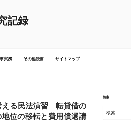
究記録
事実務
その他読書
サイトマップ
検索
考える民法演習 転貸借の
検
の地位の移転と費用償還請
索: