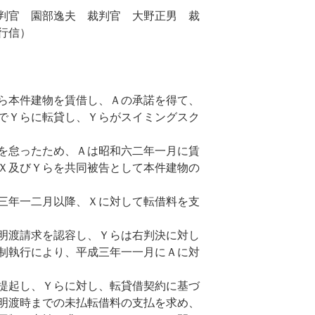
判官 園部逸夫 裁判官 大野正男 裁
行信）
ら本件建物を賃借し、Ａの承諾を得て、
でＹらに転貸し、Ｙらがスイミングスク
を怠ったため、Ａは昭和六二年一月に賃
Ｘ及びＹらを共同被告として本件建物の
三年一二月以降、Ｘに対して転借料を支
明渡請求を認容し、Ｙらは右判決に対し
制執行により、平成三年一一月にＡに対
提起し、Ｙらに対し、転貸借契約に基づ
明渡時までの未払転借料の支払を求め、