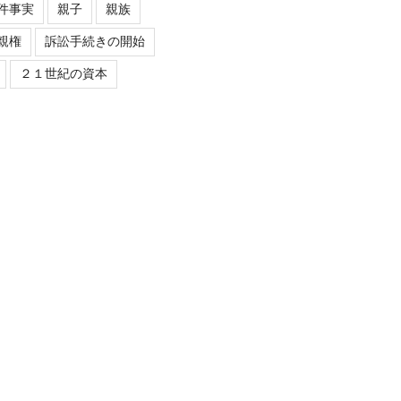
件事実
親子
親族
親権
訴訟手続きの開始
２１世紀の資本