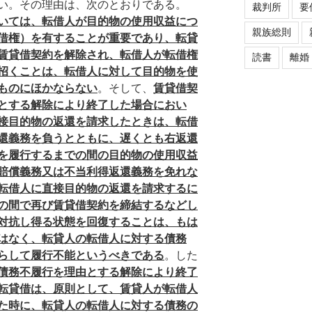
い。その理由は、次のとおりである。
裁判所
要
いては、転借人が目的物の使用収益につ
親族総則
借権）を有することが重要であり、転貸
賃貸借契約を解除され、転借人が転借権
読書
離婚
招くことは、転借人に対して目的物を使
ものにほかならない
。そして、
賃貸借契
とする解除により終了した場合におい
接目的物の返還を請求したときは、転借
還義務を負うとともに、遅くとも右返還
を履行するまでの間の目的物の使用収益
賠償義務又は不当利得返還義務を免れな
転借人に直接目的物の返還を請求するに
の間で再び賃貸借契約を締結するなどし
対抗し得る状態を回復することは、もは
はなく、転貸人の転借人に対する債務
らして履行不能というべきである
。した
債務不履行を理由とする解除により終了
転貸借は、原則として、賃貸人が転借人
た時に、転貸人の転借人に対する債務の