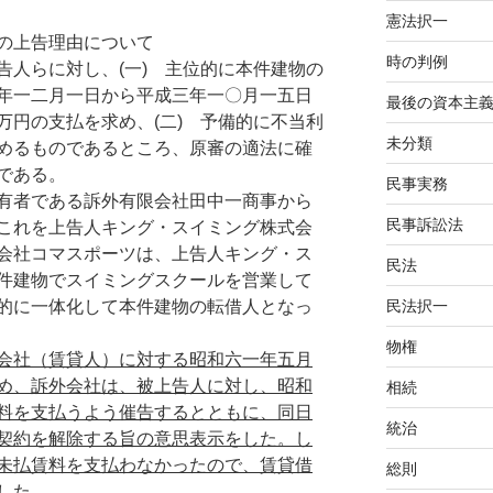
憲法択一
の上告理由について
時の判例
告人らに対し、(一) 主位的に本件建物の
年一二月一日から平成三年一〇月一五日
最後の資本主
万円の支払を求め、(二) 予備的に不当利
未分類
めるものであるところ、原審の適法に確
である。
民事実務
有者である訴外有限会社田中一商事から
民事訴訟法
これを上告人キング・スイミング株式会
会社コマスポーツは、上告人キング・ス
民法
件建物でスイミングスクールを営業して
的に一体化して本件建物の転借人となっ
民法択一
物権
会社（賃貸人）に対する昭和六一年五月
め、訴外会社は、被上告人に対し、昭和
相続
料を支払うよう催告するとともに、同日
統治
契約を解除する旨の意思表示をした。し
未払賃料を支払わなかったので、賃貸借
総則
した
。