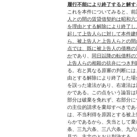
履行不能により終了すると解す
これを本件についてみると、前
人との間の賃貸借契約は昭和六
を理由とする解除により終了し
起して上告人らに対して本件建
ら、被上告人と上告人らとの間
点では、既に被上告人の債務の
か
であり、
同日以降の転借料の
上告人らの相殺の抗弁につき判
る。右と異なる原審の判断には
由とする解除により終了した場
を誤った違法があり、右違法は
かである。この点をいう論旨は
部分は破棄を免れず、右部分に
の主位的請求を棄却すべきであ
は、不当利得を原因とする被上
らかであるから、失当として棄
条、三九六条、三八六条、九六
見で、主文のとおり判決する。