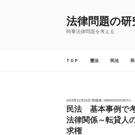
コ
ン
法律問題の研
テ
ン
時事法律問題を考える
ツ
へ
ス
キ
ＴＯＰ
憲法
民法
民
ッ
プ
投
2015年12月24日
投稿者:
HIBINOHOURITU
稿
民法 基本事例で
日:
法律関係～転貸人
求権