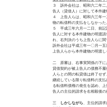
３ 訴外会社は、昭和六二年二
告人（貸借人）に対して本件建
４ 上告人らは、昭和六三年一
物の転借料の支払をしなかった
５ 平成三年六月一二日、前記
告人に対する本件建物の明渡請
れ、右判決のうち上告人らに関
訴外会社は平成三年一〇月一五
上告人らから本件建物の明渡し
二 原審は、右事実関係の下に
貸借契約が被上告人の債務不履
人らとの間の転貸借は終了せず
継続している限り転借料の支払
る転借料債権の発生を認め、上
告人の主位的請求を右相殺後の
三
しかしながら
、主位的請求