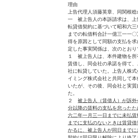
理由
上告代理人須藤英章、同関根稔
一 被上告人の本訴請求は、上
転貸借契約に基づいて昭和六三
までの転借料合計一億三一一〇
得を原因として同額の支払を求
定した事実関係は、次のとおり
１ 被上告人は、本件建物を所
賃借し、同会社の承諾を得て、
社に転貸していた。上告人株式
イミング株式会社と共同して本
いたが、その後、同会社と実質
た。
２
被上告人（賃借人）が訴外
分以降の賃料の支払を怠ったた
六二年一月三一日までに未払賃
までに支払のないときは賃貸借
かるに、被上告人が同日までに
契約は同日限り解除により終了