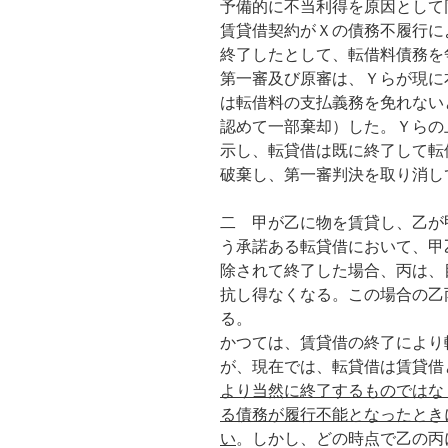
予備的に不当利得を原因として
賃貸借契約がＸの債務不履行に
終了したとして、転借料債務を
第一審及び原審は、Ｙらが現に
は転借料の支払義務を免れない
認めて一部棄却）した。Ｙらの
示し、転貸借は既に終了して転
破棄し、第一審判決を取り消し
二 甲が乙に物を賃貸し、乙が
う承諾ある転貸借において、甲
除されて終了した場合、丙は、
抗し得なくなる。この場合の乙
る。
かつては、賃貸借の終了により
が、現在では、転貸借は賃貸借
より当然に終了するものではな
る債務が履行不能となったとき
い
。しかし、どの時点で乙の丙