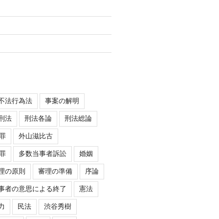
不法行為法
事案の解明
刑法
刑法各論
刑法総論
罪
外山滋比古
罪
多数当事者訴訟
婚姻
理の原則
審理の準備
序論
事者の意思による終了
憲法
力
民法
渋谷秀樹