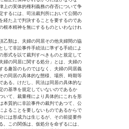
律上の実体的権利義務の存否について争
定するには、司法裁判所において公開の
を経た上で判決することを要するのであ
の根本精神を無にするものといわなけれ
項乙類は、夫婦の同居その他夫婦間の協
として非訟事件手続法に準ずる手続によ
の形式を以て裁判すべきものと規定して
夫婦の同居に関する処分」とは、夫婦の
する趣旨のものではなく、夫婦の同居義
その同居の具体的な態様、場所、時期等
である。けだし、民法は同居の具体的な
定の基準を規定していないのであるか
ついて、裁量権により具体的にこれを形
は本質的に非訟事件の裁判であつて、公
によることを要しないものであるからで
分には形成力は生じるが、その前提要件
る。この関係は、仮処分を命ずるには、