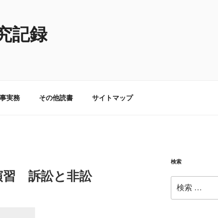
究記録
事実務
その他読書
サイトマップ
検索
演習 訴訟と非訟
検
索: