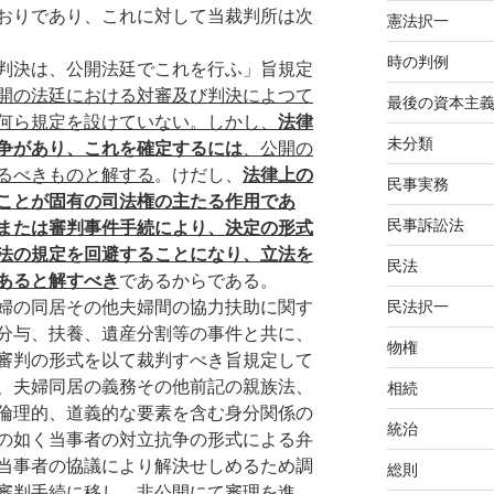
おりであり、これに対して当裁判所は次
憲法択一
時の判例
判決は、公開法廷でこれを行ふ」旨規定
開の法廷における対審及び判決によつて
最後の資本主
何ら規定を設けていない。しかし、
法律
未分類
争があり、これを確定するには
、公開の
るべきものと解する
。けだし、
法律上の
民事実務
ことが固有の司法権の主たる作用であ
民事訴訟法
または審判事件手続により、決定の形式
法の規定を回避することになり、立法を
民法
あると解すべき
であるからである。
婦の同居その他夫婦間の協力扶助に関す
民法択一
分与、扶養、遺産分割等の事件と共に、
物権
審判の形式を以て裁判すべき旨規定して
、夫婦同居の義務その他前記の親族法、
相続
倫理的、道義的な要素を含む身分関係の
統治
の如く当事者の対立抗争の形式による弁
当事者の協議により解決せしめるため調
総則
審判手続に移し、非公開にて審理を進