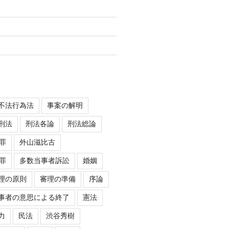
不法行為法
事案の解明
刑法
刑法各論
刑法総論
罪
外山滋比古
罪
多数当事者訴訟
婚姻
理の原則
審理の準備
序論
事者の意思による終了
憲法
力
民法
渋谷秀樹