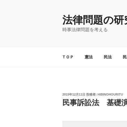
コ
ン
法律問題の研
テ
ン
時事法律問題を考える
ツ
へ
ス
キ
ＴＯＰ
憲法
民法
民
ッ
プ
投
2015年12月11日
投稿者:
HIBINOHOURITU
稿
民事訴訟法 基礎
日: