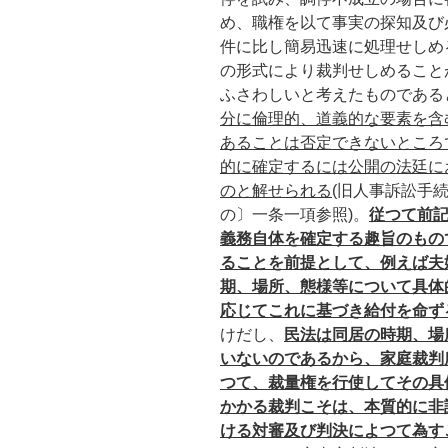
め、職権を以て事実の探知及び
件に比し簡易迅速に処理せしめ
の形式により裁判せしめること
ふさわしいと考えたものである
分に倫理的、道義的な要素を含
あることは否定できないところ
的に確定するには公開の法廷に
のと解せられる
(旧人事訴訟手
の〕一条一項参照)。
従つて前
義務自体を確定する趣旨のもの
ることを前提として、例えば夫
期、場所、態様等について具体
応じてこれに基づき給付を命ず
けだし、
民法は同居の時期、場
いないのであるから、家庭裁判
つて、裁量権を行使してその具
かかる裁判こそは、本質的に非
ける対審及び判決によつて為す