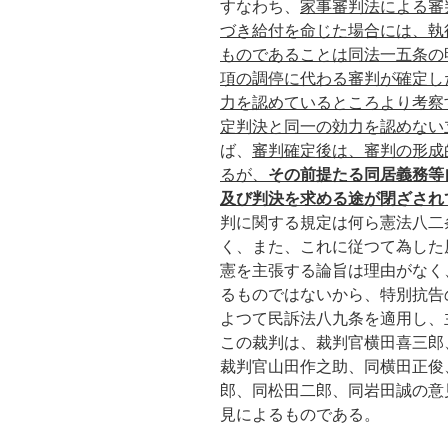
すなわち、
家事審判法による審
づき給付を命じた場合には、執
ものであることは同法一五条の
項の調停に代わる審判が確定し
力を認めているところより考察
定判決と同一の効力を認めない
ば、
審判確定後は、審判の形成
るが、
その前提たる同居義務等
及び判決を求める途が閉ざされ
判に関する規定は何ら憲法八二
く、また、これに従つて為した
憲を主張する論旨は理由がなく
るものではないから、特別抗告
よつて民訴法八九条を適用し、
この裁判は、裁判官横田喜三郎
裁判官山田作之助、同横田正俊
郎、同松田二郎、同岩田誠の意
見によるものである。