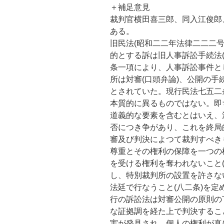
＋補足意見
裁判官横田喜三郎、同入江俊郎
ある。
旧民法(昭和二二年法律二二二
的とする訴は旧人事訴訟手続法
条一項により、人事訴訟事件と
所は対審(口頭弁論)、公開の
とされていた。現行民法七五二
本質的に異るものではない。即
道義的な要素を含むとはいえ、
否につき争があり、これを終局
審及び判決によつて裁判すべき
尊重とその権利の保障を一つの
を受ける権利を奪われないこと
し、特別裁判所の設置を許さな
法廷で行なうこと(八二条)を
行の訴訟法は対審公開の原則の
な証拠調を経た上で判決するこ
実が発見され、個人の権利が真