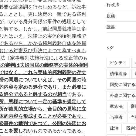
行政法
必要な証拠調を行わしめるなど、訴訟事
ることとし、更に決定の一種である審判
親族
が、かかる身分関係の事件の処理として
読書
と解する。しかし、
前記同居義務等は多
むとはいえ、法律上の実体的権利義務で
であるから、かかる権利義務自体を終局
タグ
おける対審及び判決によつて為すべきも
続法〔家事審判法施行法による改正前のも
ピケティ
記の審判は夫婦同居の義務等の実体的権利
ではなく、これら実体的権利義務の存す
債権総論
婦の同居についていえば、その同居の時
国交に関する
的内容を定める処分であり、また必要に
る処分であると解するのが相当
である。
外患に関する
所、態様について一定の基準を規定して
家族法
審
所が後見的立場から、合目的の見地に立
体的内容を形成することが必要であり、
当事者
当
訟事件の裁判であつて、公開の法廷にお
政治
既判
ことを要しない
ものであるからである。