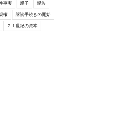
件事実
親子
親族
親権
訴訟手続きの開始
２１世紀の資本