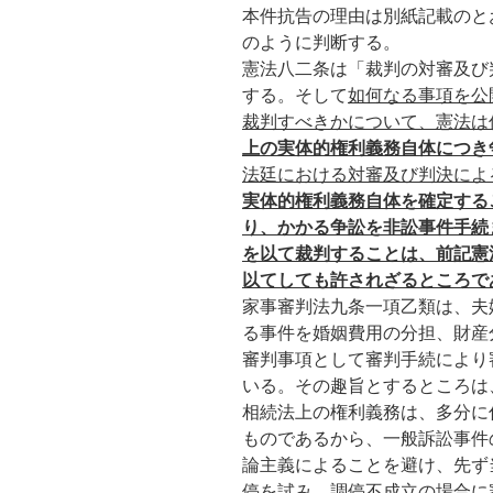
本件抗告の理由は別紙記載のと
のように判断する。
憲法八二条は「裁判の対審及び
する。そして
如何なる事項を公
裁判すべきかについて、憲法は
上の実体的権利義務自体につき
法廷における対審及び判決によ
実体的権利義務自体を確定する
り、かかる争訟を非訟事件手続
を以て裁判することは、前記憲
以てしても許されざるところで
家事審判法九条一項乙類は、夫
る事件を婚姻費用の分担、財産
審判事項として審判手続により
いる。その趣旨とするところは
相続法上の権利義務は、多分に
ものであるから、一般訴訟事件
論主義によることを避け、先ず
停を試み、調停不成立の場合に