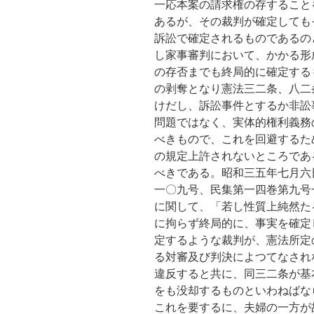
一応本案の請求権の存すること
あるが、その裁判が確定しても
訴訟で確定されるものであるの
し家事審判において、かかる形
の存否までも終局的に確定する
の剥奪となり憲法三二条、八二
けだし、訴訟事件とするか非訟
問題ではなく、実体的権利義務
べきもので、これを回避するた
の規定上許されないところであ
べきである。昭和三五年七月六日
一〇九号、民集第一四巻第九号
に関して、「若し性質上純然た
に拘らず終局的に、事実を確定
定するような裁判が、憲法所定
る対審及び判決によつてなされ
違反すると共に、同三二条が基
をも没却するものといわねばな
これを要するに、夫婦の一方が