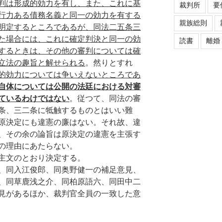
判は形成的効力を有し、また、これに基
裁判所
要
行力ある債務名義と同一の効力を有する
親族総則
明定するところであるが、同法二五条三
た場合には、これに確定判決と同一の効
読書
離婚
するときは、その他の審判については確
立法の趣旨と解せられる
。然りとすれ
的効力については争いえないところであ
自体については公開の法廷における対審
ているわけではない
。従つて、同法の審
条、三二条に牴触するものとはいい難
原決定にも違憲の廉はない。それ故、違
、その余の論旨は原決定の違憲を主張す
の理由にあたらない。
主文のとおり決定する。
、同入江俊郎、同奥野健一の補足意見、
、同草鹿浅之介、同柏原語六、同田中二
見があるほか、裁判官全員の一致した意