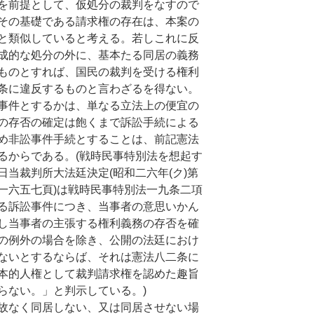
を前提として、仮処分の裁判をなすので
その基礎である請求権の存在は、本案の
と類似していると考える。若しこれに反
成的な処分の外に、基本たる同居の義務
ものとすれば、国民の裁判を受ける権利
条に違反するものと言わざるを得ない。
事件とするかは、単なる立法上の便宜の
の存否の確定は飽くまで訴訟手続による
め非訟事件手続とすることは、前記憲法
るからである。(戦時民事特別法を想起す
当裁判所大法廷決定(昭和二六年(ク)第
一六五七頁)は戦時民事特別法一九条二項
る訴訟事件につき、当事者の意思いかん
し当事者の主張する権利義務の存否を確
の例外の場合を除き、公開の法廷におけ
ないとするならば、それは憲法八二条に
本的人権として裁判請求権を認めた趣旨
らない。」と判示している。)
故なく同居しない、又は同居させない場