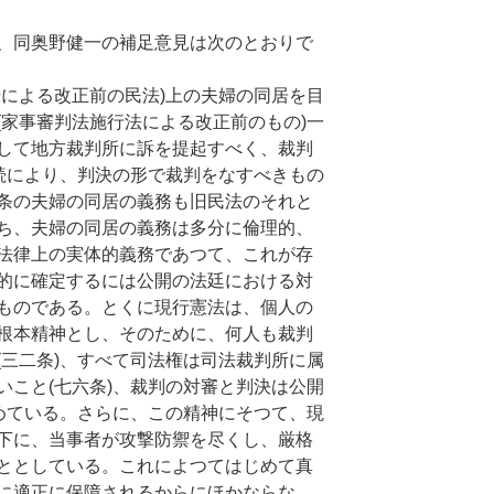
、同奥野健一の補足意見は次のとおりで
号による改正前の民法)上の夫婦の同居を目
(家事審判法施行法による改正前のもの)一
して地方裁判所に訴を提起すべく、裁判
手続により、判決の形で裁判をなすべきもの
条の夫婦の同居の義務も旧民法のそれと
ち、夫婦の同居の義務は多分に倫理的、
法律上の実体的義務であつて、これが存
的に確定するには公開の法廷における対
ものである。とくに現行憲法は、個人の
根本精神とし、そのために、何人も裁判
(三二条)、すべて司法権は司法裁判所に属
いこと(七六条)、裁判の対審と判決は公開
定めている。さらに、この精神にそつて、現
下に、当事者が攻撃防禦を尽くし、厳格
ととしている。これによつてはじめて真
に適正に保障されるからにほかならな