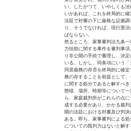
い。したがつて、いやしくも法
いがあれば、これを終局的に確
法廷で対審の下に厳格な証拠調
り、そうでなければ、現行憲法
ばならない。
然るところ、家事審判法九条一
力扶助に関する事件を審判事項
り非公開の手続で審理し、決定
いる。しかし、同条項にいう「
同居義務の存否を終局的に確定
務の存することを前提として、
に関する処分であると解すべき
態様、場所、時期等について一
ら、家庭裁判所がこれらの点に
成する必要があり、かかる裁判
開の法廷における対審及び判決
ある。即ち、家事審判による処
についての既判力はないと解す