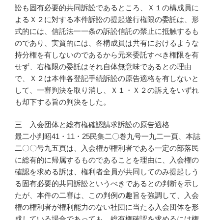
訟も固有必要的共同訴訟であるところ、Ｘ１の構成員に
よるＸ２に対する本件訴訟の提起遂行権限の委託は、形
式的には、信託法一一条の訴訟信託の禁止に抵触するも
のであり、実質的には、各構成員は共有におけるような
持分権を有しないのであるから元来委託すべき権限を有
せず、右権限の委託はそれ自体無意味であるとの理由
で、Ｘ２は本件各登記手続訴訟の原告適格を有しないと
して、一審判決を取り消し、Ｘ１・Ｘ２の訴えをいずれ
も却下する旨の判決をした。
三 入会団体と総有権確認請求訴訟の原告適格
最二小判昭41・11・25民集二〇巻九号一九二一頁、本誌
二〇〇号九五頁は、入会権が権利者である一定の部落民
に総有的に帰属するものであることを理由に、入会権の
確認を求める訴は、権利者全員が共同してのみ提起しう
る固有必要的共同訴訟というべきであるとの判断を示し
たが、本件の二審は、この判例の趣旨を強調して、入会
権の権利者が権利能力のない社団に当たる入会団体を形
成している場合であっても、総有権確認を求めるには権