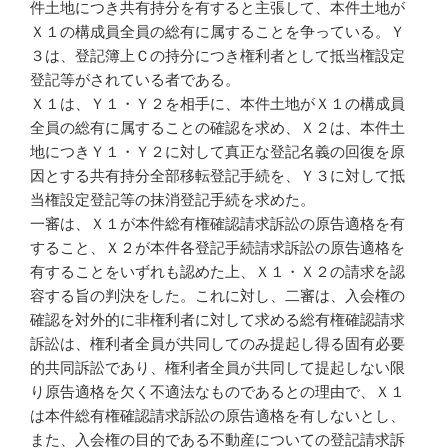
件土地につき共有持分を有すると主張して、本件土地が
Ｘ１の構成員全員の総有に属することを争っている。Ｙ
３は、登記簿上Ｃの持分につき権利者として抵当権設定
登記等がされている者である。
Ｘ１は、Ｙ１・Ｙ２を相手に、本件土地がＸ１の構成員
全員の総有に属することの確認を求め、Ｘ２は、本件土
地につきＹ１・Ｙ２に対して真正な登記名義の回復を原
因とする共有持分全部移転登記手続を、Ｙ３に対して抵
当権設定登記等の抹消登記手続を求めた。
一審は、Ｘ１が本件総有権確認請求訴訟の原告適格を有
すること、Ｘ２が本件各登記手続請求訴訟の原告適格を
有することをいずれも認めた上、Ｘ１・Ｘ２の請求を認
容する旨の判決をした。これに対し、二審は、入会権の
確認を対外的に非権利者に対して求める総有権確認請求
訴訟は、権利者全員が共同してのみ提起し得る固有必要
的共同訴訟であり、権利者全員が共同して提起しない限
り原告適格を欠く不適法なものであるとの理由で、Ｘ１
は本件総有権確認請求訴訟の原告適格を有しないとし、
また、入会権の目的である不動産についての登記請求訴