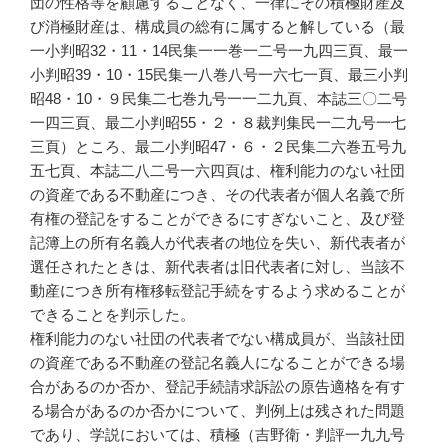
団の性格等を顧慮することなく、一律にその積極財産及
び消極財産は、構成員の総有に属すると解している（最
一小判昭32・11・14民集一一巻一二号一九四三頁、最一
小判昭39・10・15民集一八巻八号一六七一頁、最三小判
昭48・10・９民集二七巻九号一一二九頁、本誌三〇二号
一四三頁、最二小判昭55・２・８裁判集民一二九号一七
三頁）ところ、最二小判昭47・６・２民集二六巻五号九
五七頁、本誌二八二号一六四頁は、権利能力のない社団
の資産である不動産につき、その代表者が個人名義で所
有権の登記をすることができるにすぎないこと、及び登
記簿上の所有名義人が代表者の地位を失い、新代表者が
選任されたときは、新代表者は旧代表者に対し、当該不
動産につき所有権移転登記手続をするよう求めることが
できることを判示した。
権利能力のない社団の代表者でない構成員が、当該社団
の資産である不動産の登記名義人になることができる場
合があるのか否か、登記手続請求訴訟の原告適格を有す
る場合があるのか否かについて、判例上は残された問題
であり、学説においては、積極（吉野衛・判評一九九号