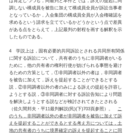
は肯定しつつも，同最判と本件とでは，訴えの提起に同
調しない構成員を被告に加えて構成員全員が訴訟当事者
となっているか，入会集団の構成員全員が入会権確認を
求めるという請求を立てているかどうかという点で差異
がある点をとらえて，上記最判の射程を画する解釈を示
したものである。
4 学説上は，固有必要的共同訴訟とされる共同所有関係
に関する訴訟について，共有者のうちに非同調者がいる
ために，他の共有者の権利行使が妨げられる事態を避け
るための方策として，①非同調者以外の者は，非同調者
を被告に加えて，訴えを提起することができるとする
説，②非同調者以外の者のみによる訴えの提起を許容し
ようとする説，③非同調者に対する訴訟告知により問題
を解決しようとする説などが検討されてきたとされる
（佐久間邦夫・平11最判解説(民)(下)703頁参照）。
こ
のうち，非同調者以外の者が非同調者を被告に加えて訴
えを提起することができるとする考え方については，土
地の共有者のうちに境界確定の訴えを提起することに同