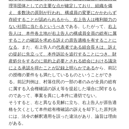
理等団体としての主要な点が確定しており、組織を備
え、多数決の原則が行われ、構成員の変更にかかわらず
存続することが認められるから、右上告人は権利能力の
ない社団に当たるというべき
である。したがって、
右上
告人は、本件各土地が右上告人の構成員全員の総有に属
することの確認を求める訴えの原告適格を有することに
なる
。また、右上告人の
代表者である組合長Ａは、訴え
の提起に先立って、本件訴訟を追行することにつき、財
産処分をするのに規約上必要とされる総会における議決
による承認を得たことが記録上明らかである
から、前記
の授権の要件をも満たしているものということができ
る。前記判例は、村落住民の一部の者のみが全員の総有
に属する入会権確認の訴え等を提起した場合に関するも
のであって、事案を異にし本件に適切でない。
そうすると、右と異なる見解に立ち、右上告人が原告適
格を欠くとして本件総有権確認の訴えを却下した原判決
には、法令の解釈適用を誤った違法があり、論旨は理由
がある。