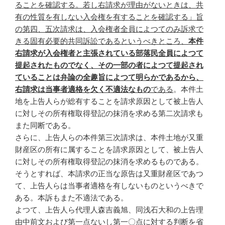
ることを確認する。若し右請求が理由がないときは、共
有の性質を有しない入会権を有することを確認する」旨
の第四、五次請求は、入会権者全員によつてのみ訴求で
きる固有必要的共同訴訟であるというべきところ、
本件
右請求が入会権者と主張されている部落民全員によつて
提起されたものでなく、その一部の者によつて提起され
ていることは弁論の全趣旨によつて明らかであるから、
右請求は当事者適格を欠く不適法なもの
である
。本件土
地を上告人らが総有することを請求原因として被上告人
に対しその所有権取得登記の抹消を求める第二次請求も
また同断である。
さらに、上告人らの本件第三次請求は、本件土地が又重
財産区の所有に属することを請求原因として、被上告人
に対しその所有権取得登記の抹消を求めるものである。
そうとすれば、本請求の正当な原告は又重財産区であつ
て、上告人らは当事者適格を有しないものというべきで
ある。本訴もまた不適法である。
よつて、上告人ら代理人森吉義旭、同浅石大和の上告理
由中前文および第一点ないし第一〇点に対する判断を省