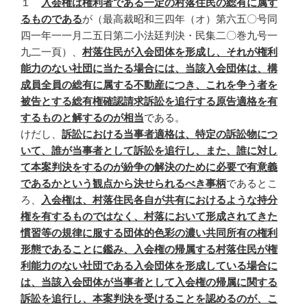
１
入会権は権利者である一定の村落住民の総有に属す
るものである
が（最高裁昭和三四年（オ）第六五〇号同
四一年一一月二五日第二小法廷判決・民集二〇巻九号一
九二一頁）、
村落住民が入会団体を形成し、それが権利
能力のない社団に当たる場合には、当該入会団体は、構
成員全員の総有に属する不動産につき、これを争う者を
被告とする総有権確認請求訴訟を追行する原告適格を有
するものと解するのが相当
である。
けだし、
訴訟における当事者適格は、特定の訴訟物につ
いて、誰が当事者として訴訟を追行し、また、誰に対し
て本案判決をするのが紛争の解決のために必要で有意義
であるかという観点から決せられるべき事柄
であるとこ
ろ、
入会権は、村落住民各自が共有におけるような持分
権を有するものではなく、村落において形成されてきた
慣習等の規律に服する団体的色彩の濃い共同所有の権利
形態であることに鑑み、入会権の帰属する村落住民が権
利能力のない社団である入会団体を形成している場合に
は、当該入会団体が当事者として入会権の帰属に関する
訴訟を追行し、本案判決を受けることを認めるのが、こ