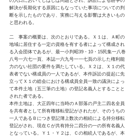
の入口においてしばしば問題とされ、訴訟による紛争の
解決が長期化する原因にもなっていた事項についての判
断を示したものであり、実務に与える影響は大きいもの
と思われる。
二 事案の概要は、次のとおりである。Ｘ１は、Ａ町の
地域に居住する一定の資格を有する者によって構成され
る入会団体であるが、最一小判昭39・10・15民集一八巻
八号一六七一頁、本誌一六九号一一七頁の示した権利能
力のない社団の要件を満たしている。Ｘ２は、Ｘ１の代
表者でない構成員の一人であるが、本件訴訟の提起に先
立ってＸ１の総会における構成員全員一致の議決によっ
て本件土地（五三筆の土地）の登記名義人とすることと
された者である。
本件土地は、大正四年に当時のＡ部落の戸主二四名全員
を共有者として所有権移転登記がされたが、そのうちの
一人であるＢにつき登記簿上数次の相続による持分移転
登記がされ、現在Ｃが共有持分二四分の一の所有名義人
となっている。Ｙ１・Ｙ２は、Ｃの相続人であるが、本