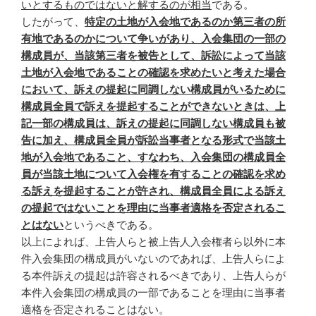
いとするものではないと解するのが相当
である。
したがって、
特定の土地が入会地であるのか第三者の所
有地であるのかについて争いがあり、入会集団の一部の
構成員が、当該第三者を被告として、訴訟によって当該
土地が入会地であることの確認を求めたいと考えた場合
において、訴えの提起に同調しない構成員がいるために
構成員全員で訴えを提起することができないときは、上
記一部の構成員は、訴えの提起に同調しない構成員も被
告に加え、構成員全員が訴訟当事者となる形式で当該土
地が入会地であること、すなわち、入会集団の構成員全
員が当該土地について入会権を有することの確認を求め
る訴えを提起することが許され、構成員全員による訴え
の提起ではないことを理由に当事者適格を否定されるこ
とはない
というべきである。
以上によれば、上告人らと被上告人入会権者ら以外に本
件入会集団の構成員がいないのであれば、上告人らによ
る本件訴えの提起は許容されるべきであり、上告人らが
本件入会集団の構成員の一部であることを理由に当事者
適格を否定されることはない。