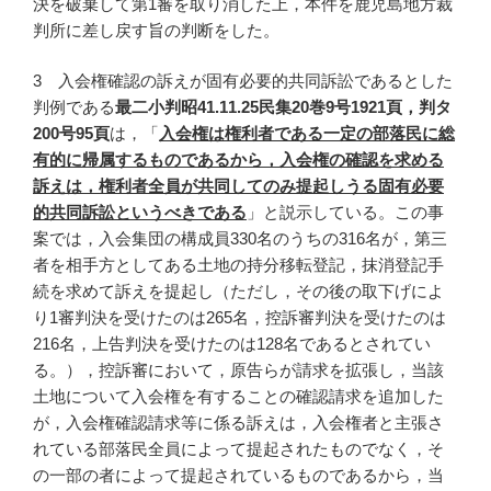
決を破棄して第1審を取り消した上，本件を鹿児島地方裁
判所に差し戻す旨の判断をした。
3 入会権確認の訴えが固有必要的共同訴訟であるとした
判例である
最二小判昭41.11.25民集20巻9号1921頁，判タ
200号95頁
は，「
入会権は権利者である一定の部落民に総
有的に帰属するものであるから，入会権の確認を求める
訴えは，権利者全員が共同してのみ提起しうる固有必要
的共同訴訟というべきである
」と説示している。この事
案では，入会集団の構成員330名のうちの316名が，第三
者を相手方としてある土地の持分移転登記，抹消登記手
続を求めて訴えを提起し（ただし，その後の取下げによ
り1審判決を受けたのは265名，控訴審判決を受けたのは
216名，上告判決を受けたのは128名であるとされてい
る。），控訴審において，原告らが請求を拡張し，当該
土地について入会権を有することの確認請求を追加した
が，入会権確認請求等に係る訴えは，入会権者と主張さ
れている部落民全員によって提起されたものでなく，そ
の一部の者によって提起されているものであるから，当