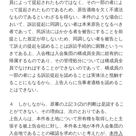
員によって提起されたものではなく、その一部の者によ
って提起されたものであるため、原告適格を欠く不適法
なものであるといわざるを得ない。本件のような場合に
おいて、訴訟提起に同調しない者は本来原告となるべき
者であって、民訴法にはかかる者を被告にすることを前
提とした規定が存しないため、同調しない者を被告とし
て訴えの提起を認めることは訴訟手続的に困難というべ
きである上、入会権は入会集団の構成員全員に総有的に
帰属するものであり、その管理処分については構成員全
員でなければすることができないのであって、構成員の
一部の者による訴訟提起を認めることは実体法と抵触す
ることにもなるから、上告人らに当事者適格を認めるこ
とはできない。
４ しかしながら、原審の上記３(2)の判断は是認するこ
とができない。その理由は、次のとおりである。
上告人らは、本件各土地について所有権を取得したと主
張する被上告会社に対し、本件各土地が本件入会集団の
入会地であることの確認を求めたいと考えたが、
本件入