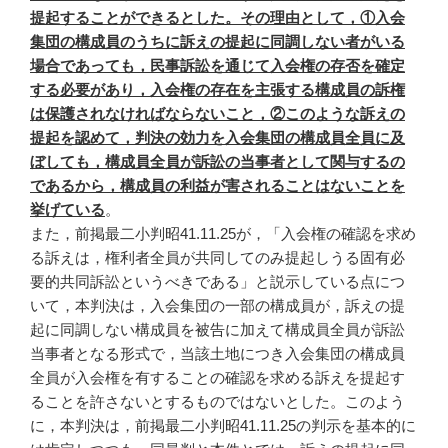
提起することができるとした。その理由として，①入会
集団の構成員のうちに訴えの提起に同調しない者がいる
場合であっても，民事訴訟を通じて入会権の存否を確定
する必要があり，入会権の存在を主張する構成員の訴権
は保護されなければならないこと，②このような訴えの
提起を認めて，判決の効力を入会集団の構成員全員に及
ぼしても，構成員全員が訴訟の当事者として関与するの
であるから，構成員の利益が害されることはないことを
挙げている
。
また，前掲最二小判昭41.11.25が，「入会権の確認を求め
る訴えは，権利者全員が共同してのみ提起しうる固有必
要的共同訴訟というべきである」と説示している点につ
いて，本判決は，入会集団の一部の構成員が，訴えの提
起に同調しない構成員を被告に加えて構成員全員が訴訟
当事者となる形式で，当該土地につき入会集団の構成員
全員が入会権を有することの確認を求める訴えを提起す
ることを許さないとするものではないとした。このよう
に，本判決は，前掲最二小判昭41.11.25の判示を基本的に