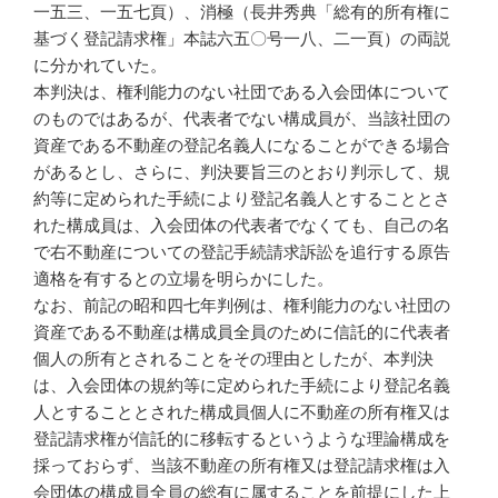
一五三、一五七頁）、消極（長井秀典「総有的所有権に
基づく登記請求権」本誌六五〇号一八、二一頁）の両説
に分かれていた。
本判決は、権利能力のない社団である入会団体について
のものではあるが、代表者でない構成員が、当該社団の
資産である不動産の登記名義人になることができる場合
があるとし、さらに、判決要旨三のとおり判示して、規
約等に定められた手続により登記名義人とすることとさ
れた構成員は、入会団体の代表者でなくても、自己の名
で右不動産についての登記手続請求訴訟を追行する原告
適格を有するとの立場を明らかにした。
なお、前記の昭和四七年判例は、権利能力のない社団の
資産である不動産は構成員全員のために信託的に代表者
個人の所有とされることをその理由としたが、本判決
は、入会団体の規約等に定められた手続により登記名義
人とすることとされた構成員個人に不動産の所有権又は
登記請求権が信託的に移転するというような理論構成を
採っておらず、当該不動産の所有権又は登記請求権は入
会団体の構成員全員の総有に属することを前提にした上