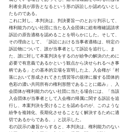
利者全員が原告となるという形の訴訟しか認めないとし
たものである。
これに対し、本判決は、判決要旨一のとおり判示して、
権利能力のない社団に当たる入会団体に総有権確認請求
訴訟の原告適格を認めることを明らかにした。そして、
その理由として、「訴訟における当事者適格は、特定の
訴訟物について、誰が当事者として訴訟を追行し、ま
た、誰に対して本案判決をするのが紛争の解決のために
必要で有意義であるかという観点から決せられるべき事
柄である」との基本的立場を宣明した上、入会権が「村
落において形成されてきた慣習等の規律に服する団体的
色彩の濃い共同所有の権利形態であることに鑑み」、入
会団体が権利能力のない社団に当たる場合には、「当該
入会団体が当事者として入会権の帰属に関する訴訟を追
行し、本案判決を受けることを認めるのが、このような
紛争を複雑化、長期化させることなく解決するために適
切であるからである。」と説示した。
右の説示の趣旨からすると、本判決は、権利能力のない