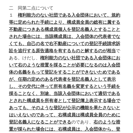
二 同第二点について
１
権利能力のない社団である入会団体において、規約
等に定められた手続により、構成員全員の総有に属する
不動産につきある構成員個人を登記名義人とすることと
された場合には、当該構成員は、入会団体の代表者でな
くても、自己の名で右不動産についての登記手続請求訴
訟を追行する原告適格を有するものと解するのが相当
で
ある。けだし、
権利能力のない社団である入会団体にお
いて右のような措置を採ることが必要になるのは入会団
体の名義をもって登記をすることができないためである
が、任期の定めのある代表者を登記名義人として表示
し、その交代に伴って所有名義を変更するという手続を
採ることなく、別途、当該入会団体において適切である
とされた構成員を所有者として登記簿上表示する場合で
あっても、そのような登記が公示の機能を果たさないと
はいえないのであって、右構成員は構成員全員のために
登記名義人になることができる
のであり、
右のような措
置が採られた場合には、右構成員は、入会団体から、登