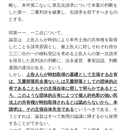
略し、本件第二ないし第五次請求について本案の判断を
した第一、二審判決を破棄し、右請求を却下すべきもの
とする。
同第一一、一二点について。
論旨は、上告人らが時効により本件土地の共有権を取得
したことを請求原因とし、被上告人に対しそれぞれ持分
三三〇分の一の移転登記を求める上告人らの第一次請求
を排斥した原判決の判断に、法令違背、事実誤認、判断
遺脱の違法がある、という。
しかし、
上告人らが時効取得の基礎として主張する占有
は、又重部落民全員ないしは又重部落としての団体的占
有であることもその主張自体に照して明らかであるとこ
ろ、このような団体的占有によつて個人的色彩の強い民
法上の共有権が時効取得されるとは認めらないから、本
請求は、その主張自体失当である
というべきである。そ
うとすれば、論旨はすべて無用の論議に帰するから採用
することができない。