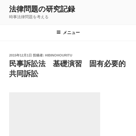
コ
法律問題の研究記録
ン
時事法律問題を考える
テ
ン
ツ
メニュー
へ
ス
キ
投
2015年12月1日
投稿者:
HIBINOHOURITU
稿
ッ
民事訴訟法 基礎演習 固有必要的
日:
プ
共同訴訟