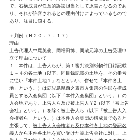
で、右構成員が任意的訴訟担当として原告となるのであ
り、それが許容されるとの理由付けによっているもので
あり、注目に値する。
＋判例（Ｈ２０．７．１７）
理由
上告代理人中尾英俊、同増田博、同蔵元淳の上告受理申
立て理由について
１ 本件は、上告人らが、第１審判決別紙物件目録記載
１～４の各土地（以下、同目録記載の土地を、その番号
に従い「本件土地１」などといい、併せて「本件各土
地」という。）は鹿児島県西之表市Ａ集落の住民を構成
員とする入会集団（以下「本件入会集団」という。）の
入会地であり、上告人ら及び被上告人Ｙ2（以下「被上告
会社」という。）を除く被上告人ら（以下「被上告人入
会権者ら」という。）は本件入会集団の構成員であると
主張して、
被上告人入会権者ら及び本件各土地の登記名
義人から本件各土地を買い受けた被上告会社に対し、上