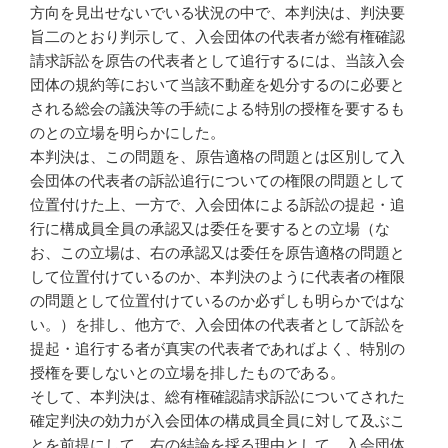
方向を見出せないでいる状況の中で、本判決は、判決要
旨二のとおり判示して、入会団体の代表者が総有権確認
請求訴訟を原告の代表者として追行するには、当該入会
団体の規約等において当該不動産を処分するのに必要と
される総会の議決等の手続による特別の授権を要するも
のとの立場を明らかにした。
本判決は、この問題を、原告適格の問題とは区別して入
会団体の代表者の訴訟追行についての権限の問題として
位置付けた上、一方で、入会団体による訴訟の提起・追
行に構成員全員の承認又は委任を要するとの立場（な
お、この立場は、右の承認又は委任を原告適格の問題と
して位置付けているのか、本判決のように代表者の権限
の問題として位置付けているのか必ずしも明らかではな
い。）を排し、他方で、入会団体の代表者として訴訟を
提起・追行する者が真実の代表者であればよく、特別の
授権を要しないとの立場を排したものである。
そして、本判決は、総有権確認請求訴訟についてされた
確定判決の効力が入会団体の構成員全員に対して及ぶこ
とを前提にして、右の結論を採る理由として、入会団体