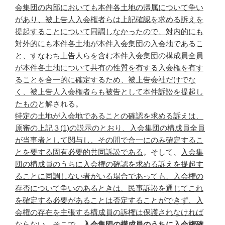
会集団の内部においても本件各土地の帰属について争い
があり、被上告人入会権者らは上記確認を求める訴えを
提起することについて同調しなかったので、対内的にも
対外的にも本件各土地が本件入会集団の入会地であるこ
と、すなわち上告人らを含む本件入会集団の構成員全員
が本件各土地について共有の性質を有する入会権を有す
ることを合一的に確定するため、被上告会社だけでな
く、被上告人入会権者らも被告として本件訴訟を提起し
たもの
と解される。
特定の土地が入会地であることの確認を求める訴えは、
原審の上記３(1)の説示のとおり、入会集団の構成員全員
が当事者として関与し、その間で合一にのみ確定するこ
とを要する固有必要的共同訴訟である
。そして、
入会集
団の構成員のうちに入会権の確認を求める訴えを提起す
ることに同調しない者がいる場合であっても、入会権の
存否について争いのあるときは、民事訴訟を通じてこれ
を確定する必要があることは否定することができず、入
会権の存在を主張する構成員の訴権は保護されなければ
ならない
。そこで、
入会集団の構成員のうちに入会権確