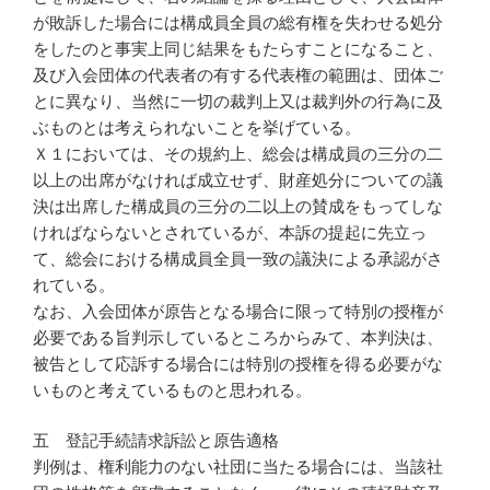
が敗訴した場合には構成員全員の総有権を失わせる処分
をしたのと事実上同じ結果をもたらすことになること、
及び入会団体の代表者の有する代表権の範囲は、団体ご
とに異なり、当然に一切の裁判上又は裁判外の行為に及
ぶものとは考えられないことを挙げている。
Ｘ１においては、その規約上、総会は構成員の三分の二
以上の出席がなければ成立せず、財産処分についての議
決は出席した構成員の三分の二以上の賛成をもってしな
ければならないとされているが、本訴の提起に先立っ
て、総会における構成員全員一致の議決による承認がさ
れている。
なお、入会団体が原告となる場合に限って特別の授権が
必要である旨判示しているところからみて、本判決は、
被告として応訴する場合には特別の授権を得る必要がな
いものと考えているものと思われる。
五 登記手続請求訴訟と原告適格
判例は、権利能力のない社団に当たる場合には、当該社