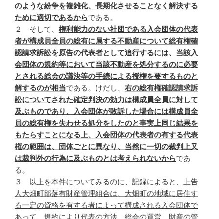
のような紛争を複雑化、長期化させることなく解決する
ために適切であるから
である。
２ そして、
権利能力のない社団である入会団体の代表
者が構成員全員の総有に属する不動産について総有権確
認請求訴訟を原告の代表者として追行するには、当該入
会団体の規約等において当該不動産を処分するのに必要
とされる総会の議決等の手続による授権を要するものと
解するのが相当
である。けだし、
右の総有権確認請求訴
訟についてされた確定判決の効力は構成員全員に対して
及ぶものであり、入会団体が敗訴した場合には構成員全
員の総有権を失わせる処分をしたのと事実上同じ結果を
もたらすことになる上、入会団体の代表者の有する代表
権の範囲は、団体ごとに異なり、当然に一切の裁判上又
は裁判外の行為に及ぶものとは考えられないから
であ
る。
３ 以上を本件についてみるのに、記録によると、
上告
人大畑町部落有財産管理組合は、大畑町の地域に居住す
る一定の資格を有する者によって構成される入会団体で
あって、規約により代表の方法、総会の運営、財産の管