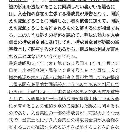
認の訴えを提起することに同調しない者がいる場合に
は、入会権の存在を主張する構成員が原告となり、同訴
えを提起することに同調しない者を被告に加えて、同訴
えを提起することも許されるものと解するのが相当
であ
る。
このような訴えの提起を認めて、判決の効力を入会
集団の構成員全員に及ぼしても、構成員全員が訴訟の当
事者として関与するのであるから、構成員の利益が害さ
れることはない
というべきである。
最高裁昭和３４年（オ）第６５０号同４１年１１月２５
日第二小法廷判決・民集２０巻９号１９２１頁は、
入会
権の確認を求める訴えは権利者全員が共同してのみ提起
し得る固有必要的共同訴訟というべきであると判示して
いるが、上記判示は、土地の登記名義人である村を被告
として、入会集団の一部の構成員が当該土地につき入会
権を有することの確認を求めて提起した訴えに関するも
のであり、入会集団の一部の構成員が、前記のような形
式で、当該土地につき入会集団の構成員全員が入会権を
有することの確認を求める訴えを提起することを許さな