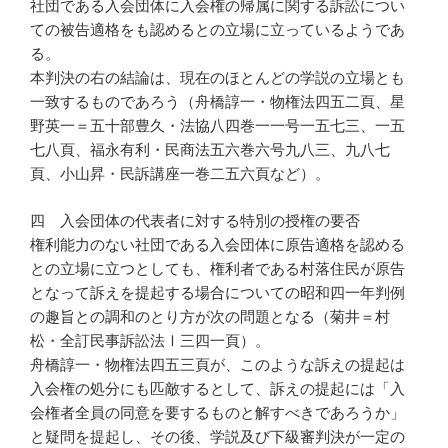
社団である入会団体に入会権の帰属に関する訴訟につい
ての被告適格をも認めるとの立場に立っているようであ
る。
本判決の右の結論は、現在のほとんどの学説の立場とも
一致するものであろう（舟橋諄一・物権法四五二頁、星
野英一＝五十部豊久・法協八四巻一一号一五七三、一五
七八頁、福永有利・民商法五六巻六号九八三、九八七
頁、小山昇・民訴講座一巻二五六頁など）。
四 入会団体の代表者に対する特別の授権の要否
権利能力のない社団である入会団体に原告適格を認める
との立場に立つとしても、権利者である村落住民が原告
となって訴えを提起する場合についての昭和四一年判例
の趣旨との調和のとり方が次の問題となる（菊井＝村
松・全訂民事訴訟法Ⅰ三四一頁）。
舟橋諄一・物権法四五三頁が、このような訴えの提起は
入会権の処分にも匹敵するとして、訴えの提起には「入
会権者全員の同意を要するものと解すべきであろうか」
と疑問を提起し、その後、学説及び下級審判決が一定の