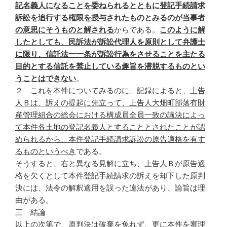
記名義人になることを委ねられるとともに登記手続請求
訴訟を追行する権限を授与されたものとみるのが当事者
の意思にそうものと解される
からである。
このように解
したとしても、民訴法が訴訟代理人を原則として弁護士
に限り、信託法一一条が訴訟行為をさせることを主たる
目的とする信託を禁止している趣旨を潜脱するものとい
うことはできない
。
２ これを本件についてみるのに、記録によると、
上告
人Ｂは、訴えの提起に先立って、上告人大畑町部落有財
産管理組合の総会における構成員全員一致の議決によっ
て本件各土地の登記名義人とすることとされたことが認
められるから、本件登記手続請求訴訟の原告適格を有す
るものというべき
である。
そうすると、右と異なる見解に立ち、上告人Ｂが原告適
格を欠くとして本件登記手続請求の訴えを却下した原判
決には、法令の解釈適用を誤った違法があり、論旨は理
由がある。
三 結論
以上の次第で、原判決は破棄を免れず、更に本件を審理