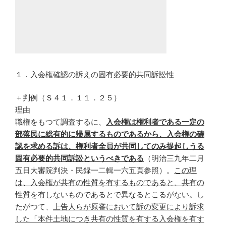
１．入会権確認の訴えの固有必要的共同訴訟性
＋判例（Ｓ４１．１１．２５）
理由
職権をもつて調査するに、
入会権は権利者である一定の
部落民に総有的に帰属するものであるから、入会権の確
認を求める訴は、権利者全員が共同してのみ提起しうる
固有必要的共同訴訟というべきである
（明治三九年二月
五日大審院判決・民録一二輯一六五頁参照）。
この理
は、入会権が共有の性質を有するものであると、共有の
性質を有しないものであるとで異なるとこるがない
。し
たがつて、
上告人らが原審において訴の変更により訴求
した「本件土地につき共有の性質を有する入会権を有す