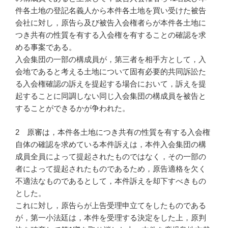
件各土地の登記名義人から本件各土地を買い受けた被告
会社に対し，原告ら及び被告入会権者らが本件各土地に
つき共有の性質を有する入会権を有することの確認を求
める事案である。
入会集団の一部の構成員が，第三者を相手方として，入
会地であると考える土地について固有必要的共同訴訟た
る入会権確認の訴えを提起する場合において，訴えを提
起することに同調しない同じ入会集団の構成員を被告と
することができるかが争われた。
2 原審は，本件各土地につき共有の性質を有する入会権
自体の確認を求めている本件訴えは，本件入会集団の構
成員全員によって提起されたものではなく，その一部の
者によって提起されたものであるため，原告適格を欠く
不適法なものであるとして，本件訴えを却下すべきもの
とした。
これに対し，原告らが上告受理申立てをしたものである
が，第一小法廷は，本件を受理する決定をした上，原判