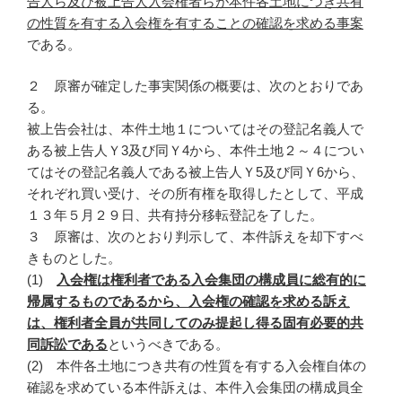
告人ら及び被上告人入会権者らが本件各土地につき共有
の性質を有する入会権を有することの確認を求める事案
である。
２ 原審が確定した事実関係の概要は、次のとおりであ
る。
被上告会社は、本件土地１についてはその登記名義人で
ある被上告人Ｙ3及び同Ｙ4から、本件土地２～４につい
てはその登記名義人である被上告人Ｙ5及び同Ｙ6から、
それぞれ買い受け、その所有権を取得したとして、平成
１３年５月２９日、共有持分移転登記を了した。
３ 原審は、次のとおり判示して、本件訴えを却下すべ
きものとした。
(1)
入会権は権利者である入会集団の構成員に総有的に
帰属するものであるから、入会権の確認を求める訴え
は、権利者全員が共同してのみ提起し得る固有必要的共
同訴訟である
というべきである。
(2) 本件各土地につき共有の性質を有する入会権自体の
確認を求めている本件訴えは、本件入会集団の構成員全