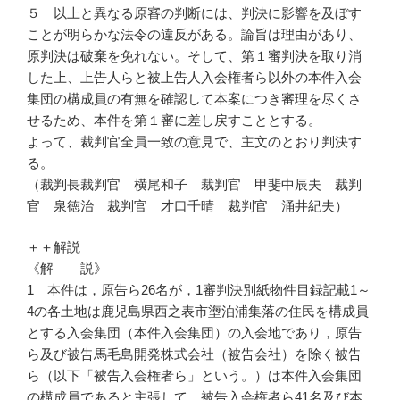
５ 以上と異なる原審の判断には、判決に影響を及ぼす
ことが明らかな法令の違反がある。論旨は理由があり、
原判決は破棄を免れない。そして、第１審判決を取り消
した上、上告人らと被上告人入会権者ら以外の本件入会
集団の構成員の有無を確認して本案につき審理を尽くさ
せるため、本件を第１審に差し戻すこととする。
よって、裁判官全員一致の意見で、主文のとおり判決す
る。
（裁判長裁判官 横尾和子 裁判官 甲斐中辰夫 裁判
官 泉徳治 裁判官 才口千晴 裁判官 涌井紀夫）
＋＋解説
《解 説》
1 本件は，原告ら26名が，1審判決別紙物件目録記載1～
4の各土地は鹿児島県西之表市塰泊浦集落の住民を構成員
とする入会集団（本件入会集団）の入会地であり，原告
ら及び被告馬毛島開発株式会社（被告会社）を除く被告
ら（以下「被告入会権者ら」という。）は本件入会集団
の構成員であると主張して，被告入会権者ら41名及び本