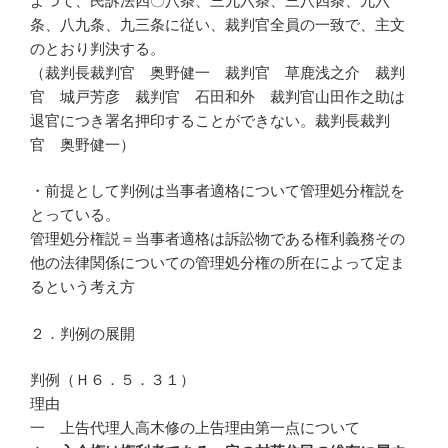
よつて、民訴法四〇八条、三九六条、三八四条、九六
条、八九条、九三条に従い、裁判官全員の一致で、主文
のとおり判決する。
（裁判長裁判官 奥野健一 裁判官 草鹿浅之介 裁判
官 城戸芳彦 裁判官 石田和外 裁判官山田作之助は
退官につき署名押印することができない。裁判長裁判
官 奥野健一）
・前提として判例は当事者適格について管理処分権説を
とっている。
管理処分権説＝当事者適格は訴訟物である権利義務その
他の法律関係についての管理処分権の所在によって定ま
るという考え方
２．判例の展開
判例（Ｈ６．５．３１）
理由
一 上告代理人高木修の上告理由第一点について