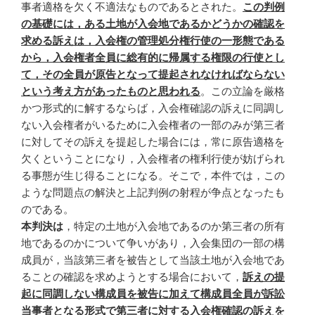
事者適格を欠く不適法なものであるとされた。
この判例
の基礎には，ある土地が入会地であるかどうかの確認を
求める訴えは，入会権の管理処分権行使の一形態である
から，入会権者全員に総有的に帰属する権限の行使とし
て，その全員が原告となって提起されなければならない
という考え方があったものと思われる
。この立論を厳格
かつ形式的に解するならば，入会権確認の訴えに同調し
ない入会権者がいるために入会権者の一部のみが第三者
に対してその訴えを提起した場合には，常に原告適格を
欠くということになり，入会権者の権利行使が妨げられ
る事態が生じ得ることになる。そこで，本件では，この
ような問題点の解決と上記判例の射程が争点となったも
のである。
本判決は
，特定の土地が入会地であるのか第三者の所有
地であるのかについて争いがあり，入会集団の一部の構
成員が，当該第三者を被告として当該土地が入会地であ
ることの確認を求めようとする場合において，
訴えの提
起に同調しない構成員を被告に加えて構成員全員が訴訟
当事者となる形式で第三者に対する入会権確認の訴えを