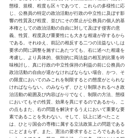
態様、規模、程度も区々であつて、これらの多様性に応
じ、公務員の特定の政治活動が行政の中立性に及ぼす影
響の性質及び程度、並びにその禁止が公務員の個人的基
本権としての政治活動の自由に対して及ぼす侵害の意
義、性質、程度及び重要性にも大きな相違が存するから
である。それゆえ、前記の相反する二つの法益ないしは
要求の間に調整を施すにあたつても、右に述べた相違を
考慮し、より具体的、個別的に両法益の相互的比重を吟
味検討し、真に行政の中立性保持の利益の前に公務員の
政治活動の自由が退かなければならない場合、かつ、そ
の限度においてのみこれを制限するとの態度がとられな
ければならない。のみならず、ひとり制限されるべき政
治活動の範囲及び内容ばかりでなく、制限の方法、態様
においてもその性質、効果を異にするのであるから、こ
の点もまた、右の問題を解決するうえにおいて重要な要
素であることを失わない。そして、以上に述べたこと
は、ひとり国会の専権に属する立法政策上の問題である
にとどまらず、また、憲法の要求するところでもあると