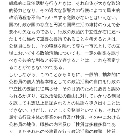
組織的に政治活動を行うときは、それ自体が大きな政治
的勢力となり、その過大な影響力の行便によつて民主的
政治過程を不当にわい曲する危険がないとはいえない。
国の行政が国の存立と円満な国民生活の維持のうえで必
要不可欠なものであり、行政の政治的中立性が右に述べ
たように極めて重要な要請であることを考えるときは、
公務員に対し、その職務を離れて専ら一市民としての立
場においてする政治活動についても、一定の制限を課す
べき公共的な利益と必要が存することは、これを否定す
ることができないのである。
しかしながら、このことから直ちに、一般的、抽象的に
公務員の個人的基本権としての政治活動の自由を行政の
中立性の要請に従属させ、その目的のために必要と認め
られるかぎり、右政治活動の自由に対していかなる制限
を課しても憲法上是認されるとの結論を導き出すことは
できない。けだし、ひとしく公務員といつても、それが
属する行政主体の事業の内容及び性質、その中における
公務員の地位、職務の内容及ひ「性質は多種多様であ
り、またそれらの公務員が行う政治活動の種類、性質、