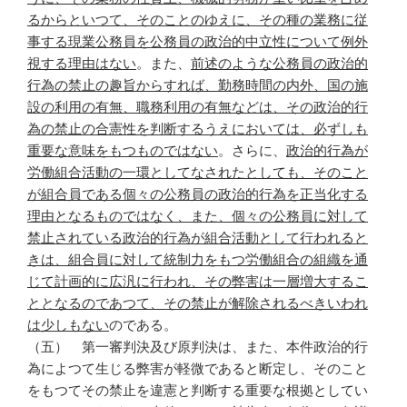
るからといつて、そのことのゆえに、その種の業務に従
事する現業公務員を公務員の政治的中立性について例外
視する理由はない
。また、
前述のような公務員の政治的
行為の禁止の趣旨からすれば、勤務時間の内外、国の施
設の利用の有無、職務利用の有無などは、その政治的行
為の禁止の合憲性を判断するうえにおいては、必ずしも
重要な意味をもつものではない
。さらに、
政治的行為が
労働組合活動の一環としてなされたとしても、そのこと
が組合員である個々の公務員の政治的行為を正当化する
理由となるものではなく、また、個々の公務員に対して
禁止されている政治的行為が組合活動として行われると
きは、組合員に対して統制力をもつ労働組合の組織を通
じて計画的に広汎に行われ、その弊害は一層増大するこ
ととなるのであつて、その禁止が解除されるべきいわれ
は少しもない
のである。
（五） 第一審判決及び原判決は、また、本件政治的行
為によつて生じる弊害が軽微であると断定し、そのこと
をもつてその禁止を違憲と判断する重要な根拠としてい