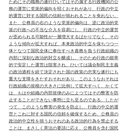
ためにその職務の遂行ひいてはその属する行政機関の公
務の運営に党派的偏向を招くおそれがあり、行政の中立
的運営に対する国民の信頼が損われることを免れない。
また、公務員の右のような党派的偏向は、逆に政治的党
派の行政への不当な介入を容易にし、行政の中立的運営
が歪められる可能性が一層増大するばかりでなく、その
ような傾向が拡大すれば、本来政治的中立を保ちつつ一
体となつて国民全体に奉仕すべき責務を負う行政組織の
内部に深刻な政治的対立を醸成し、そのため行政の能率
的で安定した運営は阻害され、ひいては議会制民主主義
の政治過程を経て決定された国の政策の忠実な遂行にも
重大な支障をきたすおそれがあり、このようなおそれは
行政組織の規模の大きさに比例して拡大すべく、かくて
は、もはや組織の内部規律のみによつてはその弊害を防
止することができない事態に立ち至るのである。したが
つて、このような弊害の発生を防止し、行政の中立的運
営とこれに対する国民の信頼を確保するため、公務員の
政治的中立性を損うおそれのある政治的行為を禁止する
ことは、まさしく憲法の要請に応え、公務員を含む国民