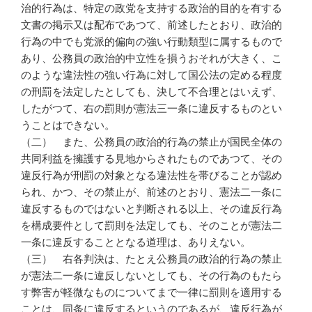
治的行為は、特定の政党を支持する政治的目的を有する
文書の掲示又は配布であつて、前述したとおり、政治的
行為の中でも党派的偏向の強い行動類型に属するもので
あり、公務員の政治的中立性を損うおそれが大きく、こ
のような違法性の強い行為に対して国公法の定める程度
の刑罰を法定したとしても、決して不合理とはいえず、
したがつて、右の罰則が憲法三一条に違反するものとい
うことはできない。
（二） また、公務員の政治的行為の禁止が国民全体の
共同利益を擁護する見地からされたものであつて、その
違反行為が刑罰の対象となる違法性を帯びることが認め
られ、かつ、その禁止が、前述のとおり、憲法二一条に
違反するものではないと判断される以上、その違反行為
を構成要件として罰則を法定しても、そのことが憲法二
一条に違反することとなる道理は、ありえない。
（三） 右各判決は、たとえ公務員の政治的行為の禁止
が憲法二一条に違反しないとしても、その行為のもたら
す弊害が軽微なものについてまで一律に罰則を適用する
ことは、同条に違反するというのであるが、違反行為が