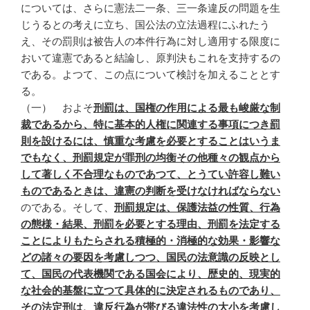
については、さらに憲法二一条、三一条違反の問題を生
じうるとの考えに立ち、国公法の立法過程にふれたう
え、その罰則は被告人の本件行為に対し適用する限度に
おいて違憲であると結論し、原判決もこれを支持するの
である。よつて、この点について検討を加えることとす
る。
（一） およそ
刑罰は、国権の作用による最も峻厳な制
裁であるから、特に基本的人権に関連する事項につき罰
則を設けるには、慎重な考慮を必要とすることはいうま
でもなく、刑罰規定が罪刑の均衡その他種々の観点から
して著しく不合理なものであつて、とうてい許容し難い
ものであるときは、違憲の判断を受けなければならない
のである。そして、
刑罰規定は、保護法益の性質、行為
の態様・結果、刑罰を必要とする理由、刑罰を法定する
ことによりもたらされる積極的・消極的な効果・影響な
どの諸々の要因を考慮しつつ、国民の法意識の反映とし
て、国民の代表機関である国会により、歴史的、現実的
な社会的基盤に立つて具体的に決定されるものであり、
その法定刑は、違反行為が帯びる違法性の大小を考慮し