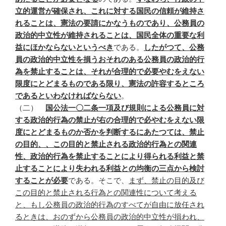
立的運営が確保され、これに対する国民の信頼が維持さ
れることは、憲法の要請にかなうものであり、公務員の
政治的中立性が維持されることは、国民全体の重要な利
益にほかならないというべき
である。
したがつて、公務
員の政治的中立性を損うおそれのある公務員の政治的行
為を禁止することは、それが合理的で必要やむをえない
限度にとどまるものである限り、憲法の許容するところ
であるといわなければならない
。
（二）
国公法一〇二条一項及び規則による公務員に対
する政治的行為の禁止が右の合理的で必やむをえない限
度にとどまるものか否かを判断するにあたつては、禁止
の目的、、この目的と禁止される政治的行為との関連
性、政治的行為を禁止することにより得られる利益と禁
止することにより失われる利益との均衡の三点から検討
することが必要
である。そこで、
まず、禁止の目的及び
この目的と禁止される行為との関連性について考える
と、もし公務員の政治的行為のすべてが自由に放任され
るときは、おのずから公務員の政治的中立性が損われ、