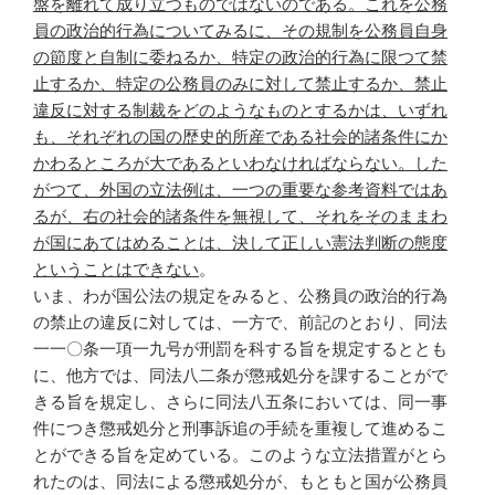
盤を離れて成り立つものではないのである。これを公務
員の政治的行為についてみるに、その規制を公務員自身
の節度と自制に委ねるか、特定の政治的行為に限つて禁
止するか、特定の公務員のみに対して禁止するか、禁止
違反に対する制裁をどのようなものとするかは、いずれ
も、それぞれの国の歴史的所産である社会的諸条件にか
かわるところが大であるといわなければならない。した
がつて、外国の立法例は、一つの重要な参考資料ではあ
るが、右の社会的諸条件を無視して、それをそのままわ
が国にあてはめることは、決して正しい憲法判断の態度
ということはできない
。
いま、わが国公法の規定をみると、公務員の政治的行為
の禁止の違反に対しては、一方で、前記のとおり、同法
一一〇条一項一九号が刑罰を科する旨を規定するととも
に、他方では、同法八二条が懲戒処分を課することがで
きる旨を規定し、さらに同法八五条においては、同一事
件につき懲戒処分と刑事訴追の手続を重複して進めるこ
とができる旨を定めている。このような立法措置がとら
れたのは、同法による懲戒処分が、もともと国が公務員