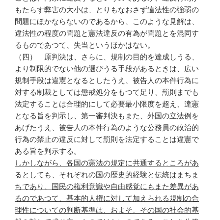
もたらす弊害の大小は、とりもなおさず違法性の強弱の
問題にほかならないのであるから、このような見解は、
違法性の程度の問題と憲法違反の有為が問題とを混同す
るものであつて、失当というほかはない。
（四） 原判決は、さらに、規制の目的を達成しうる、
より制限的でない他の選びうる手段があるときは、広い
規制手段は違憲となるとしたうえ、被告人の本件行為に
対する制裁としては懲戒処分をもつて足り、罰則までも
法定することは合理的にして必要最小限度を超え、違憲
となる旨を判示し、第一審判決もまた、外国の立法例を
あげたうえ、被告人の本件行為のような公務員の政治的
行為の禁止の違反に対して罰則を法定することは違憲で
ある旨を判示する。
しかしながら、各国の憲法の規定に共通するところがあ
るとしても、それぞれの国の歴史的経験と伝統はまちま
ちであり、国民の権利意識や自由感覚にもまた差異があ
るのであつて、基本的人権に対して加えられる規制の合
理性についての判断基準は、およそ、その国の社会的基