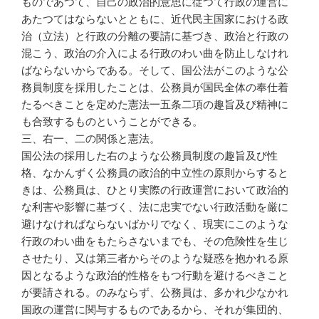
ものであつて、自己の政治的意思に従つて行政の運営に
あたつてはならないとともに、近代民主国家における政
治（立法）と行政の分離の要請に基づき、政治と行政の
混こう、政治の介入による行政のわい曲を防止しなけれ
ばならないからである。そして、国公法がこのような公
務員制度を採用したことは、公務員が国民全体の奉仕着
たるべきことを定めた憲法一五条二項の趣旨及び精神に
も合致するものということができる。
三、右一、二の関係と憲法。
国公法の採用した右のような公務員制度の趣旨及び性
格、なかんずく公務員の政治的中立性の原則からすると
きは、公務員は、ひとり実際の行政運営において政治的
な利害や影響に基づく、法に忠実でない行政活動を厳に
避けなければならないばかりでなく、現実にこのような
行政のわい曲をもたらさないまでも、その危険性を生じ
させたり、又は第三者からそのような疑惑を抱かれる原
因となるような政治的性格をもつ行動を避けるべきこと
が要請される。のみならず、公務員は、多かれ少なかれ
国政の運営に関与するものであるから、それが集団的、