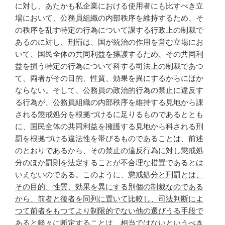
に対し、あたかも私企業における使用者にも比すべき立
場において、公務員組織の内部秩序を維持するため、そ
の秩序を乱す特定の行為について課する行政上の制裁で
あるのに対し、刑罰は、国が統治の作用を営む立場にお
いて、国民全体の共同利益を擁護するため、その共同利
益を損う特定の行為について科する司法上の制裁であつ
て、両者がその目的、性質、効果を異にするからにほか
ならない。そして、公務員の政治的行為の禁止に違反す
る行為が、公務員組織の内部秩序を維持する見地から課
される懲戒処分を根拠づけるに足りるものであるととも
に、国民全体の共同利益を擁護する見地から科される刑
罰を根拠づける違法性を帯びるものであることは、前述
のとおりであるから、その禁止の違反行為に対し懲戒処
分のほか罰則を法定することが不合理な措置であるとは
いえないのである。このように、
懲戒処分と刑罰とは、
その目的、性質、効果を異にする別個の制裁なのである
から、前者と後者を同列に置いて比較し、司法判断によ
つて前者をもつてより制限的でない他の選びうる手段で
あると軽々に断定することは、相当ではない
というべき