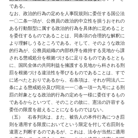
である。
なお、政治的行為の定めを人事院規則に委任する国公法
一〇二条一項が、公務員の政治的中立性を損うおそれの
ある行動類型に属する政治的行為を具体的に定めること
を委任するものであることは、同条項の合理的な解釈に
より理解しうるところである。そして、そのような政治
的行為が、公務員組織の内部秩序を維持する見地から課
される懲戒処分を根拠づけるに足りるものであるととも
に、国民全体の共同利益を擁護する見地から科される刑
罰を根拠づける違法性を帯びるものであることは、すで
に述べたとおりであるから、右条項は、それが同法八二
条による懲戒処分及び同法一一〇条一項一九号による刑
罰の対象となる政治的行為の定めを一様に委任するもの
であるからといつて、そのことの故に、憲法の許容する
委任の限度を超えることになるものではない。
（五） 右各判決は、また、被告人の本件行為につき罰
則を適用する限度においてという限定を付して右罰則を
違憲と判断するのであるが、これは、法令が当然に適用