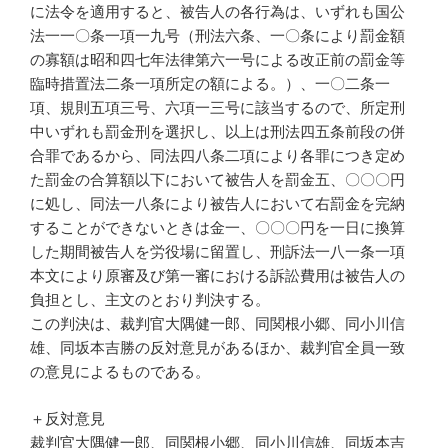
に法令を適用すると、被告人の各行為は、いずれも国公
法一一〇条一項一九号（刑法六条、一〇条により罰金額
の寡額は昭和四七年法律第六一号による改正前の罰金等
臨時措置法二条一項所定の額による。）、一〇二条一
項、規則五項三号、六項一三号に該当するので、所定刑
中いずれも罰金刑を選択し、以上は刑法四五条前段の併
合罪であるから、同法四八条二項により各罪につき定め
た罰金の合算額以下において被告人を罰金五、〇〇〇円
に処し、同法一八条により被告人において右罰金を完納
することができないときは金一、〇〇〇円を一日に換算
した期間被告人を労役場に留置し、刑訴法一八一条一項
本文により原審及び第一審における訴訟費用は被告人の
負担とし、主文のとおり判決する。
この判決は、裁判官大隅健一郎、同関根小郷、同小川信
雄、同坂本吉勝の反対意見があるほか、裁判官全員一致
の意見によるものである。
＋反対意見
裁判官大隅健一郎、同関根小郷、同小川信雄、同坂本吉