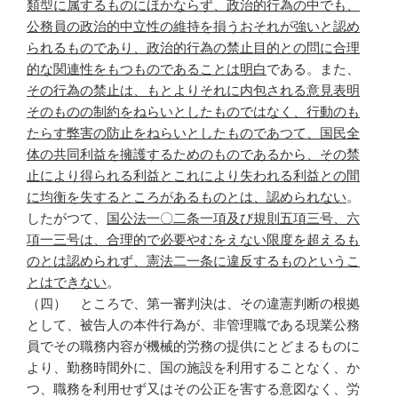
類型に属するものにほかならず、政治的行為の中でも、
公務員の政治的中立性の維持を損うおそれが強いと認め
られるものであり、政治的行為の禁止目的との問に合理
的な関連性をもつものであることは明白
である。また、
その行為の禁止は、もとよりそれに内包される意見表明
そのものの制約をねらいとしたものではなく、行動のも
たらす弊害の防止をねらいとしたものであつて、国民全
体の共同利益を擁護するためのものであるから、その禁
止により得られる利益とこれにより失われる利益との間
に均衡を失するところがあるものとは、認められない
。
したがつて、
国公法一〇二条一項及び規則五項三号、六
項一三号は、合理的で必要やむをえない限度を超えるも
のとは認められず、憲法二一条に違反するものというこ
とはできない
。
（四） ところで、第一審判決は、その違憲判断の根拠
として、被告人の本件行為が、非管理職である現業公務
員でその職務内容が機械的労務の提供にとどまるものに
より、勤務時間外に、国の施設を利用することなく、か
つ、職務を利用せず又はその公正を害する意図なく、労