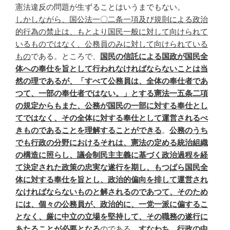
憲法違反の問題が生ずることはいうまでもない。
しかしながら、国公法一〇二条一項及び規則による政治
的行為の禁止は、もとより国民一般に対して向けられて
いるものではなく、公務員のみに対して向けられている
もの
である。ところで、
国民の信託による国政が国民全
体への奉仕を旨として行われなければならないことは当
然の理であるが、「すべて公務員は、全体の奉仕者であ
つて、一部の奉仕者ではない。」とする憲法一五条二項
の規定からもまた、公務が国民の一部に対する奉仕とし
てではなく、その全体に対する奉仕として運営されるべ
きものであることを理解することができる
。
公務のうち
でも行政の分野におけるそれは、憲法の定める統治組織
の構造に照らし、議会制民主主義に基づく政治過程を経
て決定された政策の忠実な遂行を期し、もつぱら国民全
体に対する奉仕を旨とし、政治的偏向を排して運営され
なければならないものと解されるのであつて、そのため
には、個々の公務員が、政治的に、一党一派に偏するこ
となく、厳に中立の立場を堅持して、その職務の遂行に
あたることが必要となる
のである。
すなわち、行政の中