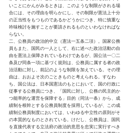
いことにかんがみるときは、このような制限がされる場
合には、その理由を明らかにし、その制限が憲法上十分
の正当性をもつものであるかどうかにつき、特に慎重な
吟味検討を施すことが要請されるものといわなければな
らない。
二、公務員の政治的中立（憲法一五条二項）。国家公務
員もまた、国民の一人として、右に述べた政治活動の自
由を憲法上保障されているわけであるが、国公法一〇二
条及び同条一項に基づく規則は、公務員に属する者の政
治活動に対し、前記のような制限を加えている。その理
由は、おおよそ次のごときものと考えられる。すなわ
ち、国公法は、日本国憲法のもとにおいて、国の行政に
従事する公務員につき、「国民に対し、公務の民主的か
つ能率的な運営を保障する」目的（同法一条）から、成
績制を根幹とする公務員制度を採用しているが、この成
績制公務員制度においては、いわゆる中立性の原則がそ
の本質的なものとされている。けだし、公務員は、国民
を直接代表する立法府の政治的意思を忠実に実行すべき