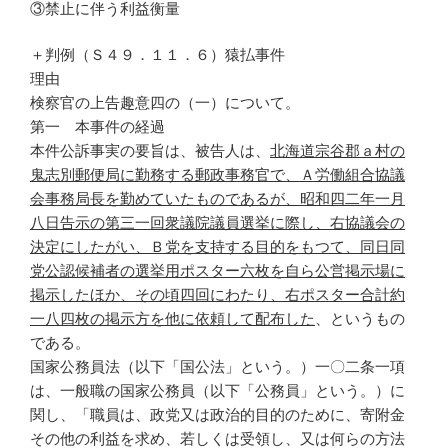
③禁止に伴う利益衡量
＋判例（Ｓ４９．１１．６）猿払事件
理由
検察官の上告趣意四の（一）について。
第一 本事件の経過
本件公訴事実の要旨は、被告人は、
北海道宗谷郡ａ村の
鬼志別郵便局に勤務する郵政事務官で、Ａ労働組合協議
会事務局長を勤めていたものであるが、昭和四二年一月
八日告示の第三一回衆議院議員選挙に際し、右協議会の
決定にしたがい、Ｂ党を支持する目的をもつて、同日同
党公認候補者の選挙用ポスター六枚を自ら公営掲示場に
掲示したほか、その頃四回にわたり、右ポスター合計約
一八四枚の掲示方を他に依頼して配布した
、というもの
である。
国家公務員法（以下「国公法」という。）一〇二条一項
は、一般職の国家公務員（以下「公務員」という。）に
関し、「職員は、政党又は政治的目的のために、寄附金
その他の利益を求め、若しくは受領し、又は何らの方法