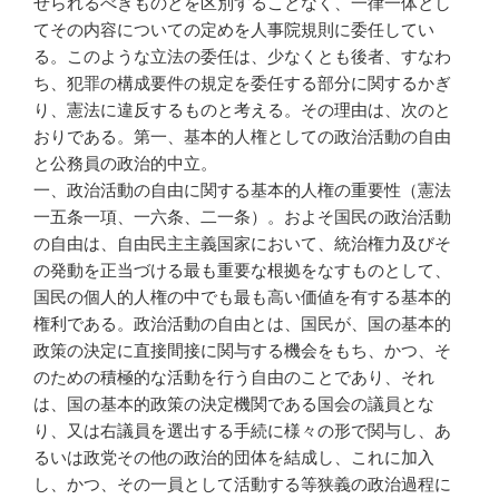
せられるべきものとを区別することなく、一律一体とし
てその内容についての定めを人事院規則に委任してい
る。このような立法の委任は、少なくとも後者、すなわ
ち、犯罪の構成要件の規定を委任する部分に関するかぎ
り、憲法に違反するものと考える。その理由は、次のと
おりである。第一、基本的人権としての政治活動の自由
と公務員の政治的中立。
一、政治活動の自由に関する基本的人権の重要性（憲法
一五条一項、一六条、二一条）。およそ国民の政治活動
の自由は、自由民主主義国家において、統治権力及びそ
の発動を正当づける最も重要な根拠をなすものとして、
国民の個人的人権の中でも最も高い価値を有する基本的
権利である。政治活動の自由とは、国民が、国の基本的
政策の決定に直接間接に関与する機会をもち、かつ、そ
のための積極的な活動を行う自由のことであり、それ
は、国の基本的政策の決定機関である国会の議員とな
り、又は右議員を選出する手続に様々の形で関与し、あ
るいは政党その他の政治的団体を結成し、これに加入
し、かつ、その一員として活動する等狭義の政治過程に