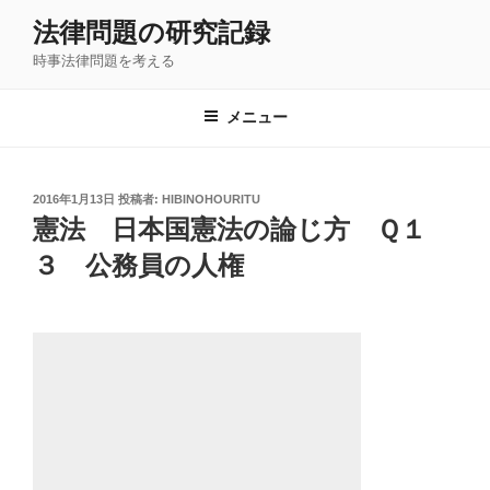
コ
法律問題の研究記録
ン
時事法律問題を考える
テ
ン
ツ
メニュー
へ
ス
キ
投
2016年1月13日
投稿者:
HIBINOHOURITU
稿
ッ
憲法 日本国憲法の論じ方 Ｑ１
日:
プ
３ 公務員の人権