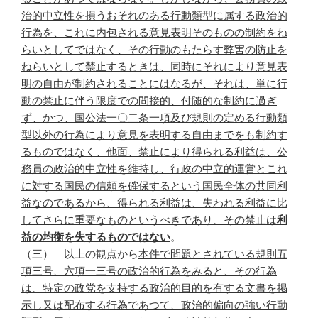
治的中立性を損うおそれのある行動類型に属する政治的
行為を、これに内包される意見表明そのものの制約をね
らいとしてではなく、その行動のもたらす弊害の防止を
ねらいとして禁止するときは、同時にそれにより意見表
明の自由が制約されることにはなるが、それは、単に行
動の禁止に伴う限度での間接的、付随的な制約に過ぎ
ず、かつ、国公法一〇二条一項及び規則の定める行動類
型以外の行為により意見を表明する自由までをも制約す
るものではなく、他面、禁止により得られる利益は、公
務員の政治的中立性を維持し、行政の中立的運営とこれ
に対する国民の信頼を確保するという国民全体の共同利
益なのであるから、得られる利益は、失われる利益に比
してさらに重要なものというべきであり、その禁止は
利
益の均衡を失するものではない
。
（三） 以上の観点から
本件で問題とされている規則五
項三号、六項一三号の政治的行為をみると、その行為
は、特定の政党を支持する政治的目的を有する文書を掲
示し又は配布する行為であつて、政治的偏向の強い行動