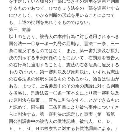
を予定している場合の一部につきその適用を違憲と判断
するものであつて、ひつきょう法令の一部を違憲とする
にひとしく、かかる判断の形式を用いることによつて
も、上述の批判を免れうるものではない。
第三、結論
以上のとおり、被告人の本件行為に対し適用されるべき
国公法一一〇条一項一九号の罰則は、憲法二一条、三一
条に違反するものではなく、また、第一審判決及び原判
決の判示する事実関係のもとにおいて、右罰則を被告人
の右行為に適用することも、憲法の右各法条に違反する
ものではない。第一審判決及び原判決は、いずれも憲法
の右各法条の解釈を誤るものであるから、論旨は理由が
ある。よつて、上告趣意中のその余の所論に対する判断
を省略し、刑訴法四一〇条一項本文により第一審判決及
び原判決を破棄し、直ちに判決をすることができるもの
と認めて、同法四一三条但書により被告事件についてさ
らに判決する。第一審判決の認定した事実（第一審第一
回公判調書中の被告人の供述記載、被告人、Ｃ、Ｄ、
Ｅ、Ｆ、Ｇ、Ｈの検察官に対する各供述調書による。）