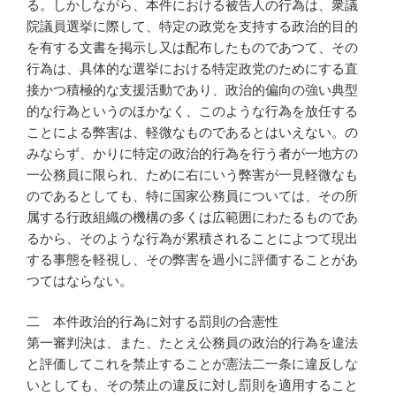
る。しかしながら、本件における被告人の行為は、衆議
院議員選挙に際して、特定の政党を支持する政治的目的
を有する文書を掲示し又は配布したものであつて、その
行為は、具体的な選挙における特定政党のためにする直
接かつ積極的な支援活動であり、政治的偏向の強い典型
的な行為というのほかなく、このような行為を放任する
ことによる弊害は、軽微なものであるとはいえない。の
みならず、かりに特定の政治的行為を行う者が一地方の
一公務員に限られ、ために右にいう弊害が一見軽微なも
のであるとしても、特に国家公務員については、その所
属する行政組織の機構の多くは広範囲にわたるものであ
るから、そのような行為が累積されることによつて現出
する事態を軽視し、その弊害を過小に評価することがあ
つてはならない。
二 本件政治的行為に対する罰則の合憲性
第一審判決は、また、たとえ公務員の政治的行為を違法
と評価してこれを禁止することが憲法二一条に違反しな
いとしても、その禁止の違反に対し罰則を適用すること