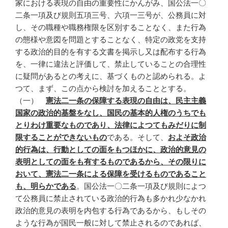
家における表現の自由の重要性にかんがみ、国公法一〇
二条一項及び規則五項三号、六項一三号が、公務員に対
し、その職種や職務権限を区別することなく、また行為
の態様や意図を問題とすることなく、特定の政党を支持
する政治的目的を有する文書を掲示し又は配布する行為
を、一律に違法と評価して、禁止していることの合理性
に疑問があるとの考えに、基づくものと認められる。よ
つて、まず、この点から検討を加えることとする。
（一）
憲法二一条の保障する表現の自由は、民主主義
国家の政治的基盤をなし、国民の基本的人権のうちでも
とりわけ重要なものであり、法律によつてもみだりに制
限することができないもの
である。そして、
およそ政治
的行為は、行動としての面をもつほかに、政治的意見の
表明としての面をも有するものであるから、その限りに
おいて、憲法二一条による保障を受けるものであること
も、明らかである
。国公法一〇二条一項及び規則によつ
て公務員に禁止されている政治的行為も多かれ少なかれ
政治的意見の表明を内包する行為であるから、もしその
ような行為が国民一般に対して禁止されるのであれば、