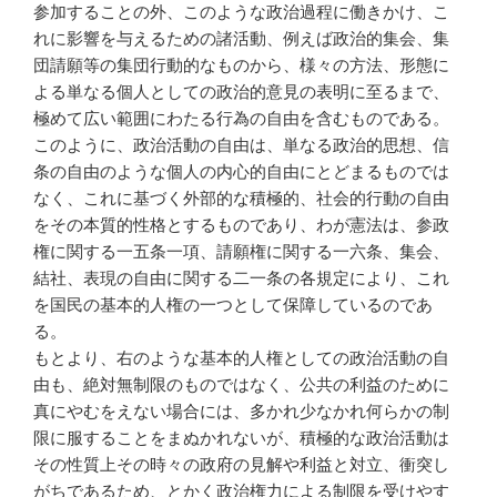
参加することの外、このような政治過程に働きかけ、こ
れに影響を与えるための諸活動、例えば政治的集会、集
団請願等の集団行動的なものから、様々の方法、形態に
よる単なる個人としての政治的意見の表明に至るまで、
極めて広い範囲にわたる行為の自由を含むものである。
このように、政治活動の自由は、単なる政治的思想、信
条の自由のような個人の内心的自由にとどまるものでは
なく、これに基づく外部的な積極的、社会的行動の自由
をその本質的性格とするものであり、わが憲法は、参政
権に関する一五条一項、請願権に関する一六条、集会、
結社、表現の自由に関する二一条の各規定により、これ
を国民の基本的人権の一つとして保障しているのであ
る。
もとより、右のような基本的人権としての政治活動の自
由も、絶対無制限のものではなく、公共の利益のために
真にやむをえない場合には、多かれ少なかれ何らかの制
限に服することをまぬかれないが、積極的な政治活動は
その性質上その時々の政府の見解や利益と対立、衝突し
がちであるため、とかく政治権力による制限を受けやす