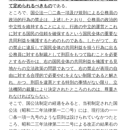
て定められるべきもの
である。
ところで、
国公法一〇二条一項及び規則による公務員の
政治的行為の禁止は、上述したとおり、公務員の政治的
中立性を維持することにより、行政の中立的運営とこれ
に対する国民の信頼を確保するという国民全体の重要な
共同利益を擁護するためのものである。したがつて、右
の禁止に違反して国民全体の共同利益を損う行為に出る
公務員に対する制裁として刑罰をもつて臨むことを必要
とするか否かは、右の国民全体の共同利益を擁護する見
地からの立法政策の問題であつて、右の禁止が表現の自
由に対する合理的で必要やむをえない制限であると解さ
れ、かつ、刑罰を違憲とする特別の事情がない限り、立
法機関の裁量により決定されたところのものは、尊重さ
れなければならない
。
そこで、国公法制定の経過をみると、当初制定された国
公法（昭和二二年法律第一二〇号）には、現行法の一一
〇条一項一九号のような罰則は設けられていなかつたと
ころ、昭和二三年法律第二二二号による改正の結果右の