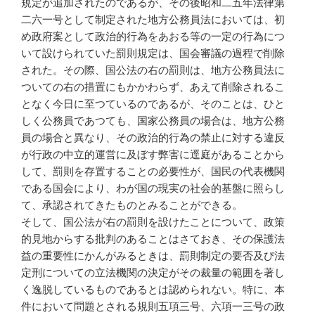
規定が追加されたのであるが、その後昭和二五年法律第
二六一号として制定された地方公務員法においては、初
め政府案として政治的行為をあおる等の一定の行為につ
いて設けられていた罰則規定は、国会審議の過程で削除
された。その際、国公法の右の罰則は、地方公務員法に
ついての右の措置にもかかわらず、あえて削除されるこ
となく今日に至つているのであるが、そのことは、ひと
しく公務員であつても、国家公務員の場合は、地方公務
員の場合と異なり、その政治的行為の禁止に対する違反
が行政の中立的運営に及ぼす弊害に逕庭があることから
して、罰則を存置することの必要性が、国民の代表機関
である国会により、わが国の現実の社会的基盤に照らし
て、承認されてきたものとみることができる。
そして、国公法が右の罰則を設けたことについて、政策
的見地からする批判のあることはさておき、その保護法
益の重要性にかんがみるときは、罰則制定の要否及び法
定刑についての立法機関の決定がその裁量の範囲を著し
く逸脱しているものであるとは認められない。特に、本
件において問題とされる規則五項三号、六項一三号の政