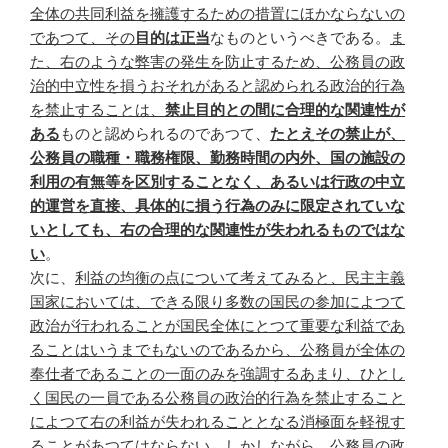
全体の共同利益を擁護するための措置にほかならないの
であつて、その
目的は正当
なものというべきである。
ま
た、右のような弊害の発生を防止するため、公務員の政
治的中立性を損うおそれがあると認められる政治的行為
を禁止することは、
禁止目的との間に合理的な関連性が
ある
ものと認められるのであつて、
たとえその禁止が、
公務員の職種・職務権限、勤務時間の内外、国の施設の
利用の有無等を区別することなく、あるいは行政の中立
的運営を直接、具体的に損う行為のみに限定されていな
いとしても、右の合理的な関連性が失われるものではな
い
。
次に、
利益の均衡の点について考えてみると、民主主義
国家においては、できる限り多数の国民の参加によつて
政治が行われることが国民全体にとつて重要な利益であ
ることはいうまでもないのであるから、公務員が全体の
奉仕者であることの一面のみを強調するあまり、ひとし
く国民の一員である公務員の政治的行為を禁止すること
によつて右の利益が失われることとなる消極面を軽視す
ることがあつてはならない。しかしながら、公務員の政