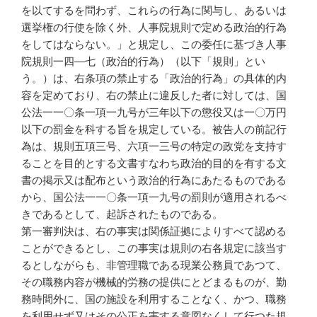
を以てするを問わず、これらの行為に関与し、あるいは
選挙権の行使を除く外、人事院規則で定める政治的行為
をしてはならない。」と規定し、この委任に基づき人事
院規則一四―七（政治的行為）（以下「規則」とい
う。）は、右条項の禁止する「政治的行為」の具体的内
容を定めており、右の禁止に違反した者に対しては、国
公法一一〇条一項一九号が三年以下の懲役又は一〇万円
以下の罰金を科する旨を規定している。被告人の前記行
為は、規則五項三号、六項一三号の特定の政党を支持す
ることを目的とする文書すなわち政治的目的を有する文
書の掲示又は配布という政治的行為にあたるものである
から、国公法一一〇条一項一九号の罰則が適用されるべ
きであるとして、起訴されたものである。
第一審判決は、右の事実は関係証拠によりすべて認める
ことができるとし、この事実は規則の右各規定に該当す
るとしながらも、非管理職である現業公務員であつて、
その職務内容が機械的労務の提供にとどまるものが、勤
務時間外に、国の施設を利用することなく、かつ、職務
を利用せず又はその公正を害する意図なくして行つた規