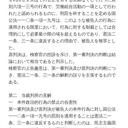
則六項一三号の行為で、労働組合活動の一環として行わ
れたと認められるものに、刑罰を科することを定める国
公法一一〇条一項一九号は、このような被告人の行為に
適用される限度において、行為に対する制裁としては合
理的にして必要最小限の域を超えるものであり、憲法二
一条、三一条に違反するとの理由で、被告人を無罪とし
た。
原判決は、検察官の控訴を斥け、第一審判決の判断は結
論において相当であると判示した。
検察官の上告趣意は、第一審判決及び原判決の判断につ
き、憲法二一条、三一条の解釈の誤りを主張するもので
ある。
第二 当裁判所の見解
一 本件政治的行為の禁止の合憲性
第一審判決及び原判決が被告人の本件行為に対し国公法
一一〇条一項一九号の罰則を適用することは憲法二一
条、三一条に違反するものと判断したのは、民主主義国