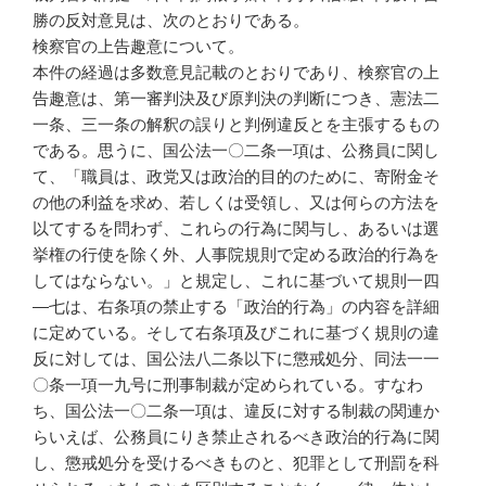
勝の反対意見は、次のとおりである。
検察官の上告趣意について。
本件の経過は多数意見記載のとおりであり、検察官の上
告趣意は、第一審判決及び原判決の判断につき、憲法二
一条、三一条の解釈の誤りと判例違反とを主張するもの
である。思うに、国公法一〇二条一項は、公務員に関し
て、「職員は、政党又は政治的目的のために、寄附金そ
の他の利益を求め、若しくは受領し、又は何らの方法を
以てするを問わず、これらの行為に関与し、あるいは選
挙権の行使を除く外、人事院規則で定める政治的行為を
してはならない。」と規定し、これに基づいて規則一四
―七は、右条項の禁止する「政治的行為」の内容を詳細
に定めている。そして右条項及びこれに基づく規則の違
反に対しては、国公法八二条以下に懲戒処分、同法一一
〇条一項一九号に刑事制裁が定められている。すなわ
ち、国公法一〇二条一項は、違反に対する制裁の関連か
らいえば、公務員にりき禁止されるべき政治的行為に関
し、懲戒処分を受けるべきものと、犯罪として刑罰を科