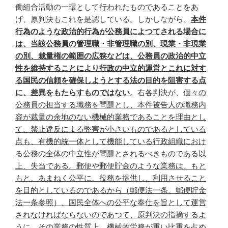
働組合活動の一環として行われたものであることをあ
げ、原判決もこれを是認している。しかしながら、
本件
行為のような政治的行為が公務員によつてされる場合に
は、当該公務員の管理職・非管理職の別、現業・非現業
の別、裁量権の範囲の広狭などは、公務員の政治的中立
性を維持することにより行政の中立的運営とこれに対す
る国民の信頼を確保しようとする法の目的を阻害する点
に、差異をもたらすものではない
。右各判決が、
個々の
公務員の担当する職務を問題とし、本件被告人の職務内
容が裁量の余地のない機械的業務であることを理由とし
て、禁止違反による弊害が小さいものであるとしている
点も、有機的統一体として機能している行政組織におけ
る公務の全体の中立性が問題とされるべきものである以
上、失当である。郵便や郵便貯金のような業務は、もと
もと、あまねく公平に、役務を提供し、利用させること
を目的としているのであるから（郵便法一条、郵便貯金
法一条参照）、国民全体への公平な奉仕を旨として運営
されなければならないのであつて、原判決の指摘するよ
うに、その業務の性質上、機械的労務が重い比重を占め