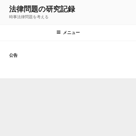
コ
法律問題の研究記録
ン
時事法律問題を考える
テ
ン
ツ
メニュー
へ
ス
キ
公告
ッ
プ